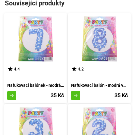
Související produkty
4.4
4.2
Nafukovací balónek - modrá sedmička
Nafukovací balón - modrá varianta číslo osm
35 Kč
35 Kč