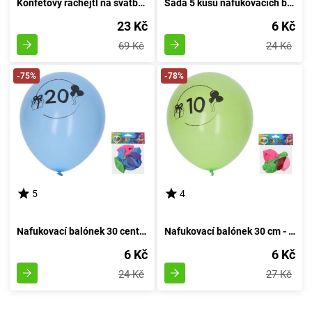
Konfetový rachejtl na svatbu, výstřelový, délka 30 cm
Sada 5 kusů nafukovacích balónků o průměru 30 cm - číslo 60
23 Kč
6 Kč
69 Kč
24 Kč
-75%
-78%
5
4
Nafukovací balónek 30 centimetrů - sada 5 kusů, s číslem 20
Nafukovací balónek 30 cm - sada 5 kusů, s číslem 10
6 Kč
6 Kč
24 Kč
27 Kč