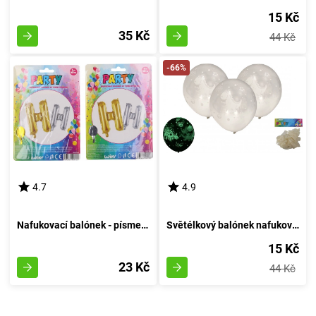
15 Kč
35 Kč
44 Kč
-66%
4.7
4.9
Nafukovací balónek - písmeno H - Vzduchový Kruh
Světélkový balónek nafukovací 30cm - sestava 6 kousků, svítící za tmy
15 Kč
23 Kč
44 Kč