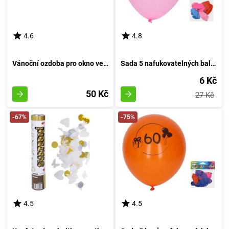
4.6
4.8
Vánoční ozdoba pro okno velikosti 41x29 cm
Sada 5 nafukovatelných balónků o průměru 30 cm, s motivem číslo 18
6 Kč
50 Kč
27 Kč
-67%
-75%
4.5
4.5