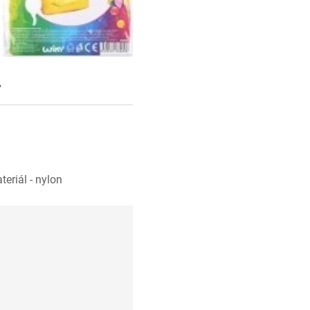
y
teriál - nylon