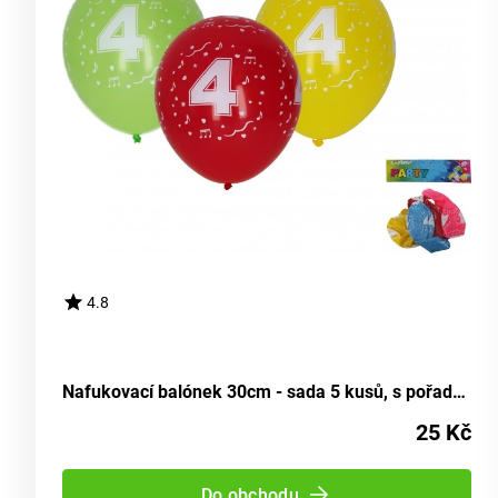
4.8
Nafukovací balónek 30cm - sada 5 kusů, s pořadovým číslem 4
25 Kč
Do obchodu