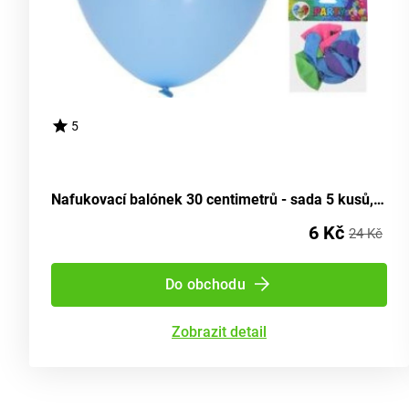
5
Nafukovací balónek 30 centimetrů - sada 5 kusů, s číslem 20
6 Kč
24 Kč
Do obchodu
Zobrazit detail