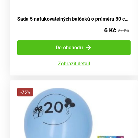
Sada 5 nafukovatelných balónků o průměru 30 cm, s motivem číslo 18
6 Kč
27 Kč
Do obchodu
Zobrazit detail
-75%