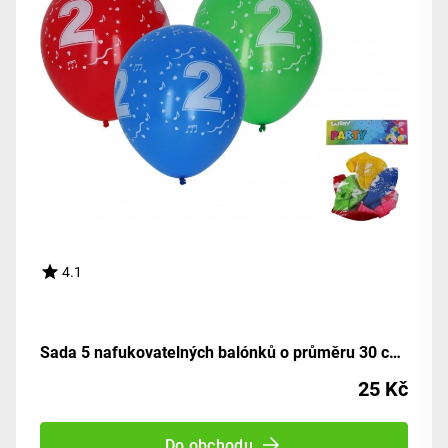
4.1
Sada 5 nafukovatelných balónků o průměru 30 cm - číslo dva
25 Kč
Do obchodu