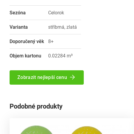
Sezóna
Celorok
Varianta
stříbrná, zlatá
Doporučený věk
8+
Objem kartonu
0.02284 m³
Zobrazit nejlepší cenu
Podobné produkty