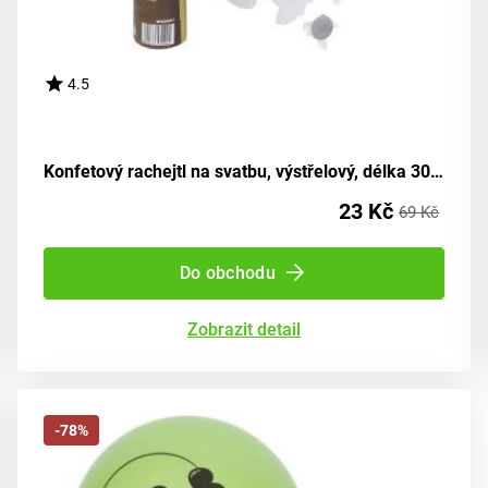
4.5
Konfetový rachejtl na svatbu, výstřelový, délka 30 cm
23 Kč
69 Kč
Do obchodu
Zobrazit detail
-78%