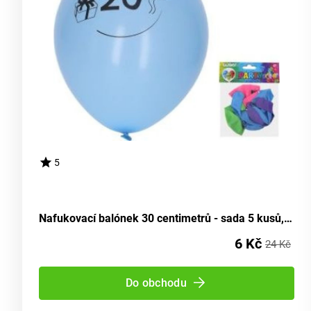
5
Nafukovací balónek 30 centimetrů - sada 5 kusů, s číslem 20
6 Kč
24 Kč
Do obchodu