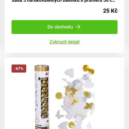
Sada 5 nafukovatelných balónků o průměru 30 cm - číslo dva
25 Kč
Do obchodu
Zobrazit detail
-67%