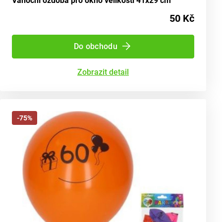
Vánoční ozdoba pro okno velikosti 41x29 cm
50 Kč
Do obchodu
Zobrazit detail
-75%