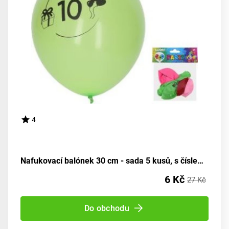
4
Nafukovací balónek 30 cm - sada 5 kusů, s číslem 10
6 Kč
27 Kč
Do obchodu