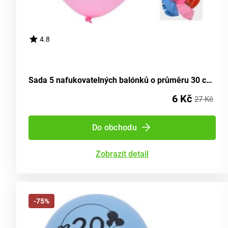
4.8
Sada 5 nafukovatelných balónků o průměru 30 cm, s motivem číslo 18
6 Kč
27 Kč
Do obchodu
Zobrazit detail
-75%