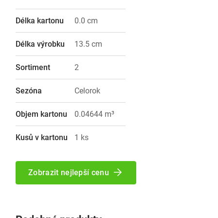
Délka kartonu
0.0 cm
Délka výrobku
13.5 cm
Sortiment
2
Sezóna
Celorok
Objem kartonu
0.04644 m³
Kusů v kartonu
1 ks
Zobrazit nejlepší cenu