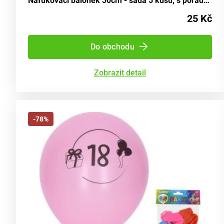
Nafukovací balónek 30cm - sada 5 kusů, s pořadovým číslem 4
25 Kč
Do obchodu
Zobrazit detail
-78%