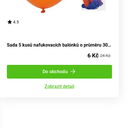
4.5
Sada 5 kusů nafukovacích balónků o průměru 30 cm - číslo 60
6 Kč
24 Kč
Do obchodu
Zobrazit detail