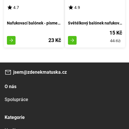
4.7
4.9
Nafukovací balónek - písmeno H - Vzduchový Kruh
Světélkový balónek nafukovací 30cm - sestava 6 kousků, svítící za tmy
15 Kč
23 Kč
44 Kč
jsem@zdenekmatuska.cz
O nás
Spolupráce
Kategorie