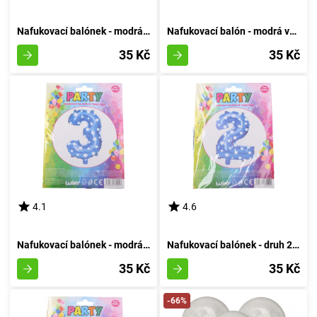
Nafukovací balónek - modrá sedmička
Nafukovací balón - modrá varianta číslo osm
35 Kč
35 Kč
4.1
4.6
Nafukovací balónek - modrá velikost 3
Nafukovací balónek - druh 2 azurový
35 Kč
35 Kč
-66%