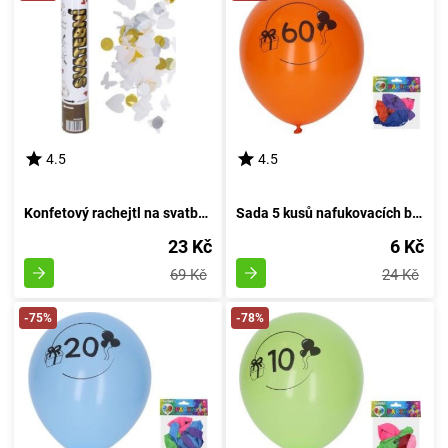
4.5
4.5
Konfetový rachejtl na svatbu, výstřelový, délka 30 cm
Sada 5 kusů nafukovacích balónků o průměru 30 cm - číslo 60
23 Kč
6 Kč
69 Kč
24 Kč
-75%
-78%