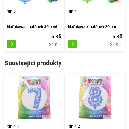
5
4
Nafukovací balónek 30 centimetrů - sada 5 kusů, s číslem 20
Nafukovací balónek 30 cm - sada 5 kusů, s číslem 10
6 Kč
6 Kč
24 Kč
27 Kč
Související produkty
4.4
4.2