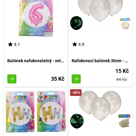
4.1
4.8
Balónek nafukovatelný - velikost 6, růžový
Nafukovací balónek 30cm - sada 6 kusů, s luminescencí v temnotě
15 Kč
35 Kč
44 Kč
-66%