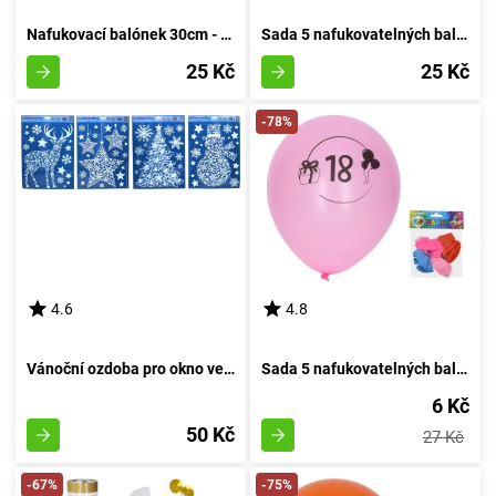
Nafukovací balónek 30cm - sada 5 kusů, s pořadovým číslem 4
Sada 5 nafukovatelných balónků o průměru 30 cm - číslo dva
25 Kč
25 Kč
-78%
4.6
4.8
Vánoční ozdoba pro okno velikosti 41x29 cm
Sada 5 nafukovatelných balónků o průměru 30 cm, s motivem číslo 18
6 Kč
50 Kč
27 Kč
-67%
-75%