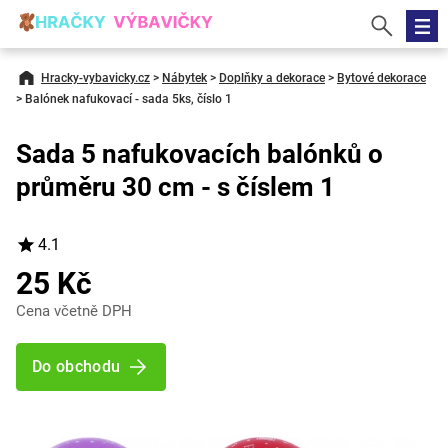
Hracky-vybavicky.cz
>
Nábytek
>
Doplňky a dekorace
>
Bytové dekorace
>
Balónek nafukovací - sada 5ks, číslo 1
Sada 5 nafukovacích balónků o
průměru 30 cm - s číslem 1
4.1
25 Kč
Cena včetně DPH
Do obchodu