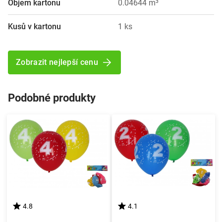
Objem kartonu
0.04644 m³
Kusů v kartonu
1 ks
Zobrazit nejlepší cenu
Podobné produkty
4.8
4.1