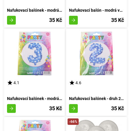
Nafukovací balónek - modrá sedmička
Nafukovací balón - modrá varianta číslo osm
35 Kč
35 Kč
4.1
4.6
Nafukovací balónek - modrá velikost 3
Nafukovací balónek - druh 2 azurový
35 Kč
35 Kč
-66%