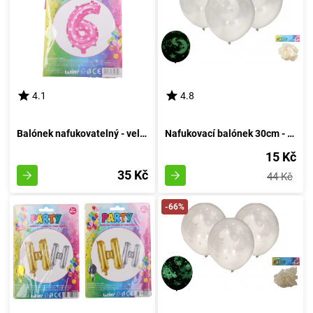
4.1
4.8
Balónek nafukovatelný - velikost 6, růžový
Nafukovací balónek 30cm - sada 6 kusů, s luminescencí v temnotě
15 Kč
35 Kč
44 Kč
-66%