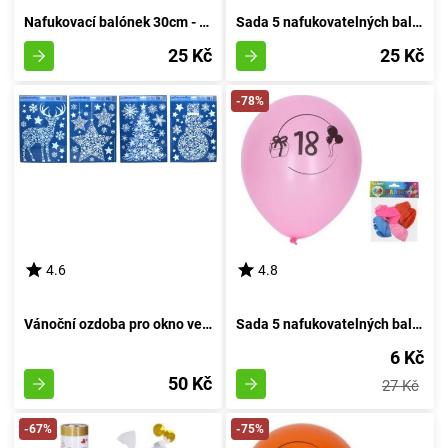
Nafukovací balónek 30cm - sada 5 kusů, s pořadovým číslem 4
Sada 5 nafukovatelných balónků o průměru 30 cm - číslo dva
25 Kč
25 Kč
-78%
4.6
4.8
Vánoční ozdoba pro okno velikosti 41x29 cm
Sada 5 nafukovatelných balónků o průměru 30 cm, s motivem číslo 18
6 Kč
50 Kč
27 Kč
-67%
-75%