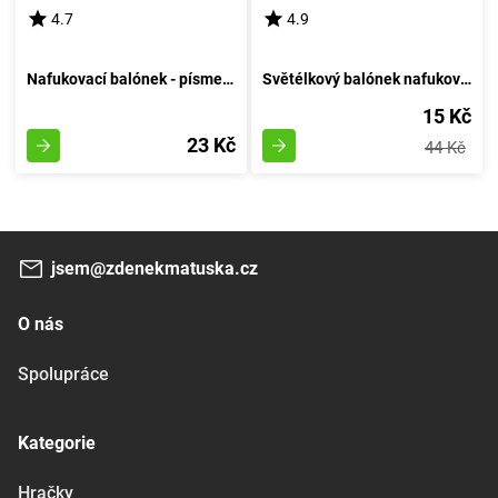
4.7
4.9
Nafukovací balónek - písmeno H - Vzduchový Kruh
Světélkový balónek nafukovací 30cm - sestava 6 kousků, svítící za tmy
15 Kč
23 Kč
44 Kč
jsem@zdenekmatuska.cz
O nás
Spolupráce
Kategorie
Hračky