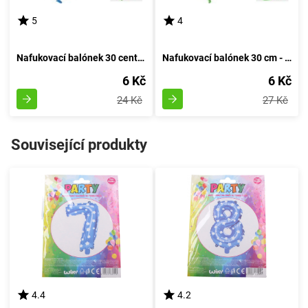
5
4
Nafukovací balónek 30 centimetrů - sada 5 kusů, s číslem 20
Nafukovací balónek 30 cm - sada 5 kusů, s číslem 10
6 Kč
6 Kč
24 Kč
27 Kč
Související produkty
4.4
4.2