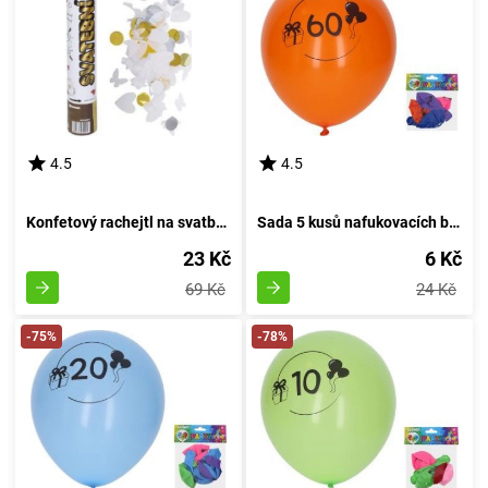
4.5
4.5
Konfetový rachejtl na svatbu, výstřelový, délka 30 cm
Sada 5 kusů nafukovacích balónků o průměru 30 cm - číslo 60
23 Kč
6 Kč
69 Kč
24 Kč
-75%
-78%