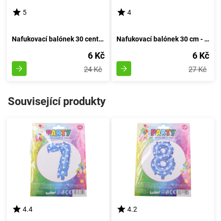
5
4
Nafukovací balónek 30 centimetrů - sada 5 kusů, s číslem 20
Nafukovací balónek 30 cm - sada 5 kusů, s číslem 10
6 Kč
6 Kč
24 Kč
27 Kč
Související produkty
4.4
4.2