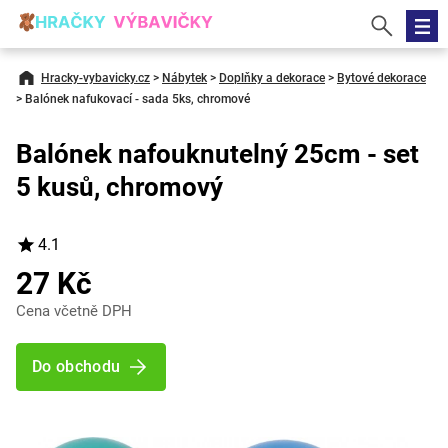
Hracky-vybavicky.cz
>
Nábytek
>
Doplňky a dekorace
>
Bytové dekorace
>
Balónek nafukovací - sada 5ks, chromové
Balónek nafouknutelný 25cm - set
5 kusů, chromový
4.1
27 Kč
Cena včetně DPH
Do obchodu