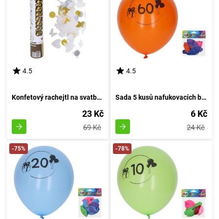
4.5
4.5
Konfetový rachejtl na svatbu, výstřelový, délka 30 cm
Sada 5 kusů nafukovacích balónků o průměru 30 cm - číslo 60
23 Kč
6 Kč
69 Kč
24 Kč
-75%
-78%