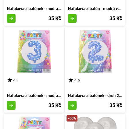
Nafukovací balónek - modrá sedmička
Nafukovací balón - modrá varianta číslo osm
35 Kč
35 Kč
4.1
4.6
Nafukovací balónek - modrá velikost 3
Nafukovací balónek - druh 2 azurový
35 Kč
35 Kč
-66%