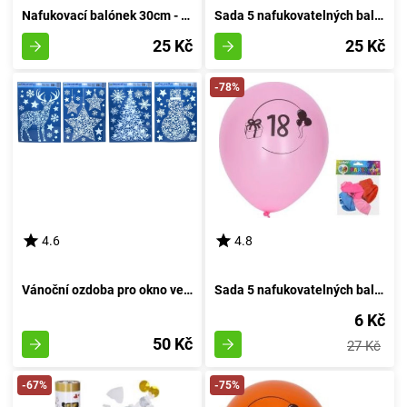
Nafukovací balónek 30cm - sada 5 kusů, s pořadovým číslem 4
Sada 5 nafukovatelných balónků o průměru 30 cm - číslo dva
25 Kč
25 Kč
-78%
4.6
4.8
Vánoční ozdoba pro okno velikosti 41x29 cm
Sada 5 nafukovatelných balónků o průměru 30 cm, s motivem číslo 18
6 Kč
50 Kč
27 Kč
-67%
-75%