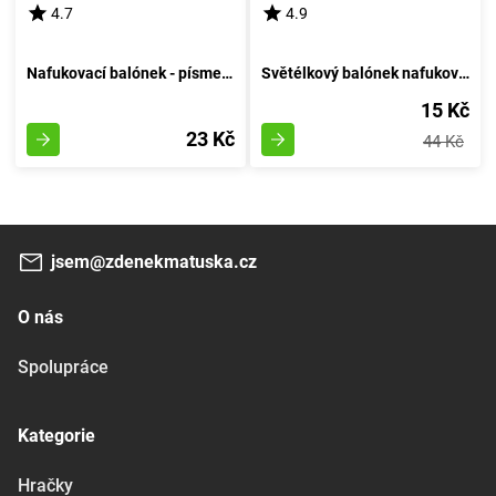
4.7
4.9
Nafukovací balónek - písmeno H - Vzduchový Kruh
Světélkový balónek nafukovací 30cm - sestava 6 kousků, svítící za tmy
15 Kč
23 Kč
44 Kč
jsem@zdenekmatuska.cz
O nás
Spolupráce
Kategorie
Hračky