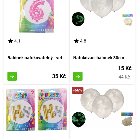
4.1
4.8
Balónek nafukovatelný - velikost 6, růžový
Nafukovací balónek 30cm - sada 6 kusů, s luminescencí v temnotě
15 Kč
35 Kč
44 Kč
-66%