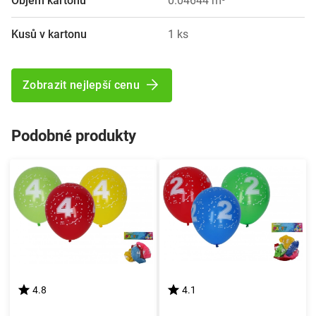
Objem kartonu
0.04644 m³
Kusů v kartonu
1 ks
Zobrazit nejlepší cenu
Podobné produkty
4.8
4.1