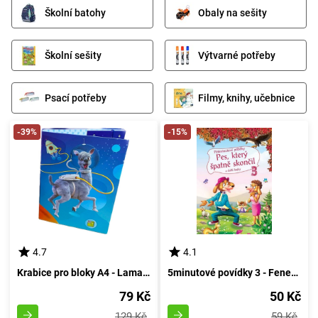
Školní batohy
Obaly na sešity
Školní sešity
Výtvarné potřeby
Psací potřeby
Filmy, knihy, učebnice
-39%
-15%
4.7
4.1
Krabice pro bloky A4 - Lama vesmírná s nočním světlem
5minutové povídky 3 - Feneček, jenž nevyšel dobře
79 Kč
50 Kč
129 Kč
59 Kč