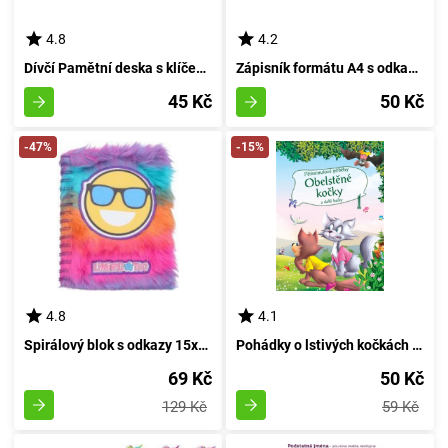
4.8
4.2
Dívčí Pamětní deska s klíčem 11x15 cm
Zápisník formátu A4 s odkazováním, 40 listů - bodky
45 Kč
50 Kč
-47%
-15%
4.8
4.1
Spirálový blok s odkazy 15x21 cm, 80 listů
Pohádky o lstivých kočkách a jiné vyprávěnky - 5 minutové kousky
69 Kč
50 Kč
129 Kč
59 Kč