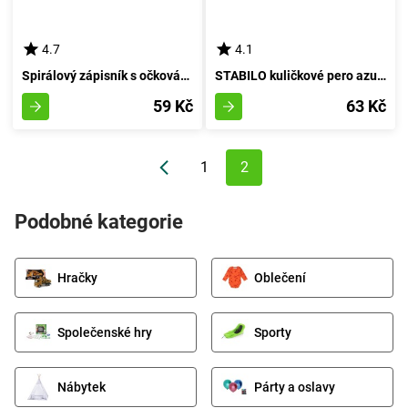
4.7
4.1
Spirálový zápisník s očkováním propojený 13x18cm, 70 stránek MIX
STABILO kuličkové pero azurové inkoustem
59 Kč
63 Kč
1
2
Podobné kategorie
Hračky
Oblečení
Společenské hry
Sporty
Nábytek
Párty a oslavy