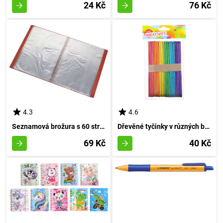
24 Kč
76 Kč
4.3
4.6
Seznamová brožura s 60 stránkami
Dřevěné tyčinky v různých barvách, rozměr 15x1,8 cm, balení 50 kusů
69 Kč
40 Kč