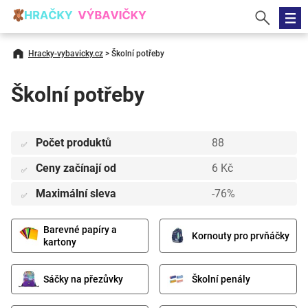
Hracky-vybavicky.cz
>
Školní potřeby
Školní potřeby
Počet produktů
88
✅
Ceny začínají od
6 Kč
✅
Maximální sleva
-76%
✅
Barevné papíry a
Kornouty pro prvňáčky
kartony
Sáčky na přezůvky
Školní penály