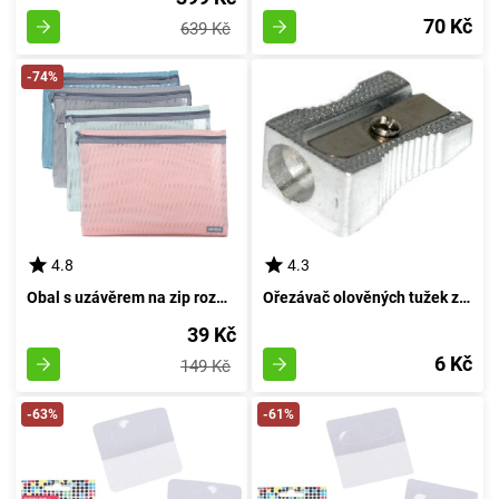
70 Kč
639 Kč
-74%
4.8
4.3
Obal s uzávěrem na zip rozměrů 30x23 cm
Ořezávač olověných tužek z kovu - jednotlivý špičák
39 Kč
6 Kč
149 Kč
-63%
-61%