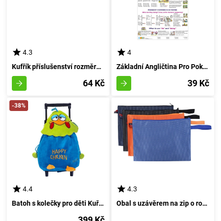
4.3
4
Kufřík příslušenství rozměrů 20x4,5x4,5 cm
Základní Angličtina Pro Pokročilé III
64 Kč
39 Kč
-38%
4.4
4.3
Batoh s kolečky pro děti Kuřátko 104581
Obal s uzávěrem na zip o rozměrech 32,5x23,5 cm
399 Kč