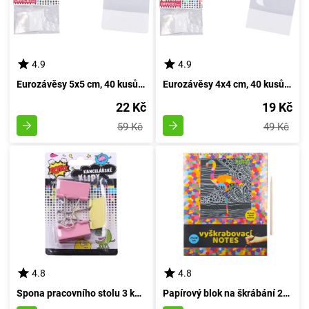
4.9
4.9
Eurozávěsy 5x5 cm, 40 kusů - Kované háčky pro zavěšení, balení 40 kousků
Eurozávěsy 4x4 cm, 40 kusů - Čtyřičkové závěsy Euro, balení 40 kousků
22 Kč
19 Kč
59 Kč
49 Kč
4.8
4.8
Spona pracovního stolu 3 kusy, 41 milimetrů
Papírový blok na škrábání 21x28cm / 10 listů