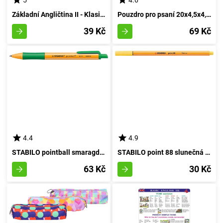
5
4.6
Základní Angličtina II - Klasický Kurz
Pouzdro pro psaní 20x4,5x4,5 cm Oblaka
39 Kč
69 Kč
4.4
4.9
STABILO pointball smaragdová
STABILO point 88 slunečná žlutost
63 Kč
30 Kč