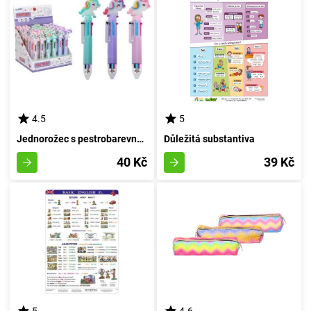
4.5
5
Jednorožec s pestrobarevnou výzdobou (6 odstínů)
Důležitá substantiva
40 Kč
39 Kč