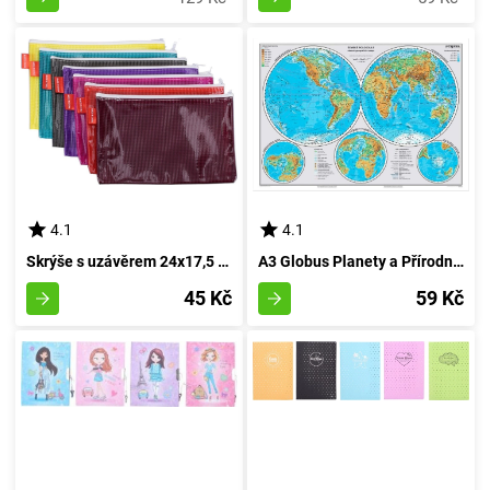
4.1
4.1
Skrýše s uzávěrem 24x17,5 cm
A3 Globus Planety a Přírodní Krása CZ
45 Kč
59 Kč