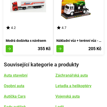
4.2
4.7
Modrá dodávka s návěsem
Nákladní vůz + terénní vůz - bílý
355 Kč
205 Kč
Související kategorie a produkty
Auta stavební
Záchranářská auta
Osobní auta
Letadla a helikoptéry
Autíčka Cars
Vojenská auta
Sady autíček
Lodě