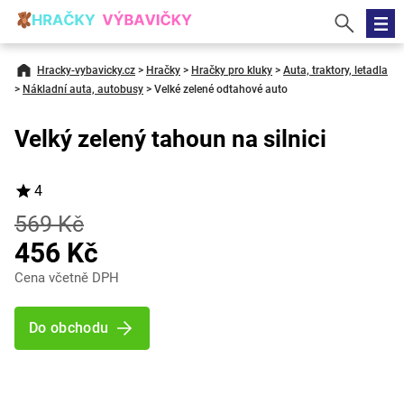
Hracky-vybavicky.cz
>
Hračky
>
Hračky pro kluky
>
Auta, traktory, letadla
>
Nákladní auta, autobusy
>
Velké zelené odtahové auto
Velký zelený tahoun na silnici
4
569 Kč
456 Kč
Cena včetně DPH
Do obchodu