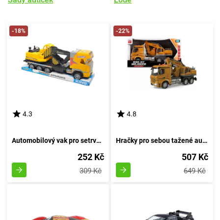
-18%
-22%
4.3
4.8
Automobilový vak pro setrvačník
Hračky pro sebou tažené autíčka
252 Kč
507 Kč
309 Kč
649 Kč