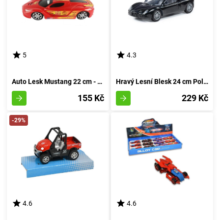
5
4.3
Auto Lesk Mustang 22 cm - rudá
Hravý Lesní Blesk 24 cm Polesie - rudá
155 Kč
229 Kč
-29%
4.6
4.6