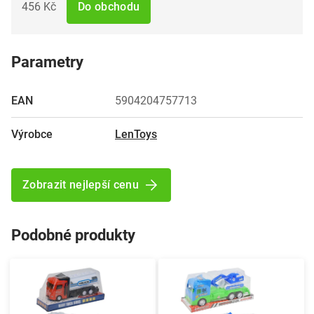
456 Kč
Do obchodu
Parametry
EAN
5904204757713
Výrobce
LenToys
Zobrazit nejlepší cenu
Podobné produkty