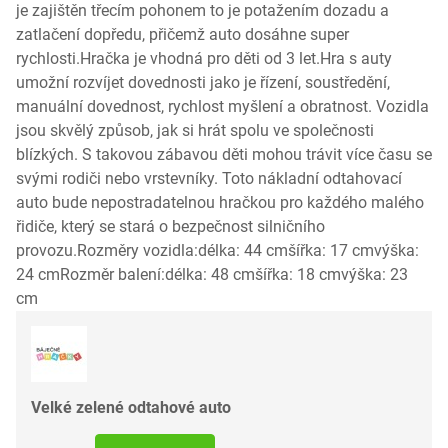
je zajištěn třecím pohonem to je potažením dozadu a
zatlačení dopředu, přičemž auto dosáhne super
rychlosti.Hračka je vhodná pro děti od 3 let.Hra s auty
umožní rozvíjet dovednosti jako je řízení, soustředění,
manuální dovednost, rychlost myšlení a obratnost. Vozidla
jsou skvělý způsob, jak si hrát spolu ve společnosti
blízkých. S takovou zábavou děti mohou trávit více času se
svými rodiči nebo vrstevníky. Toto nákladní odtahovací
auto bude nepostradatelnou hračkou pro každého malého
řidiče, který se stará o bezpečnost silničního
provozu.Rozměry vozidla:délka: 44 cmšířka: 17 cmvýška:
24 cmRozměr balení:délka: 48 cmšířka: 18 cmvýška: 23
cm
Velké zelené odtahové auto