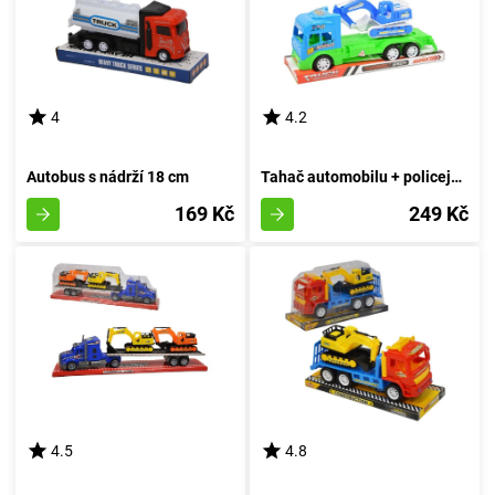
4
4.2
Autobus s nádrží 18 cm
Tahač automobilu + policejní rypadlo
169 Kč
249 Kč
4.5
4.8