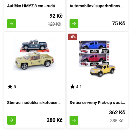
Autíčko HMYZ 8 cm - rudá
Automobiloví superhrdinové - A
92 Kč
75 Kč
129 Kč
-6%
5
4.1
Sběrací nádobka s kotoučem 27 cm - barva písku
Svítící červený Pick-up s automatickým ovládáním
362 Kč
280 Kč
385 Kč