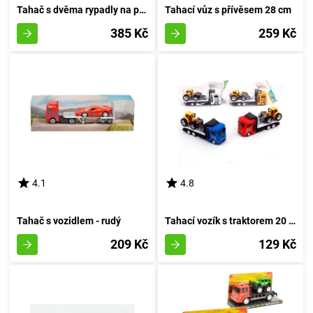
Tahač s dvěma rypadly na pásu
Tahací vůz s přívěsem 28 cm
385 Kč
259 Kč
4.1
4.8
Tahač s vozidlem - rudý
Tahací vozík s traktorem 20 cm - bílý
209 Kč
129 Kč