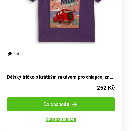
4.5
Dětský tričko s krátkým rukávem pro chlapce, značky Minoti, design Break 5, odstín fialové - velikost 152/158 | pro věk 12/13 let
252 Kč
Do obchodu
Zobrazit detail