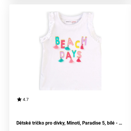
4.7
Dětské tričko pro dívky, Minoti, Paradise 5, bílé - velikost 86/92 | 18-24 měsíců