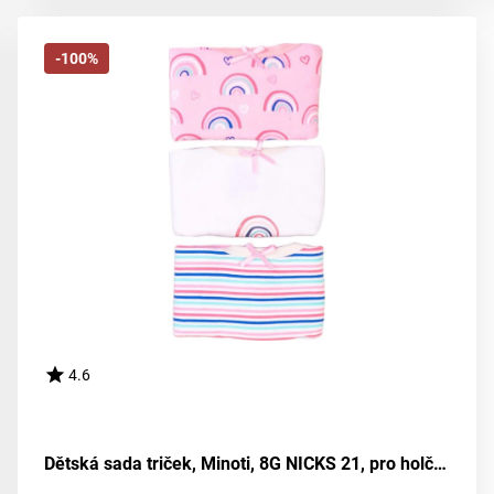
-100%
4.6
Dětská sada triček, Minoti, 8G NICKS 21, pro holčičku - velikost 92/98 | vhodné pro věk 2-3 let