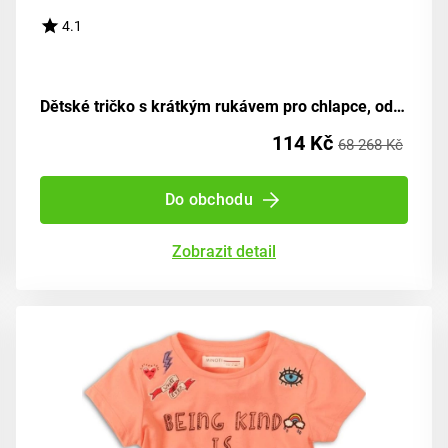
4.1
Dětské tričko s krátkým rukávem pro chlapce, od značky Minoti, design 9TROLL 2, bílé - velikost 98/104 | pro věk 3-4 let
114 Kč
68 268 Kč
Do obchodu
Zobrazit detail