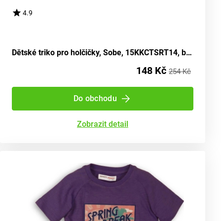
4.9
Dětské triko pro holčičky, Sobe, 15KKCTSRT14, barva šedá - velikost 92 | Věk 2 roky
148 Kč
254 Kč
Do obchodu
Zobrazit detail