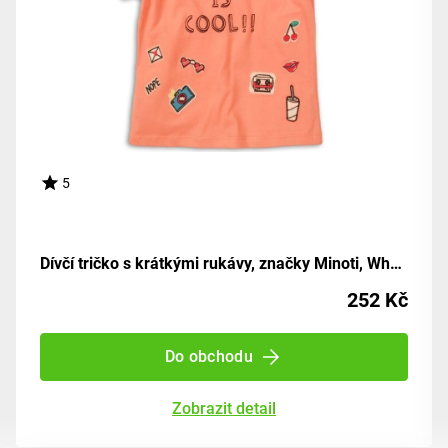
5
Dívčí tričko s krátkými rukávy, značky Minoti, Whoa 6, odstín růžové barvy - velikost 152/158 | pro děti ve věku 12 až 13 let
252 Kč
Do obchodu
Zobrazit detail