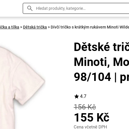
ička a tílka
>
Dětská trička
>
Dívčí tričko s krátkým rukávem Minoti Wild
Dětské tri
Minoti, Mot
98/104 | p
4.7
156 Kč
155 Kč
Cena včetně DPH