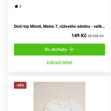
5
Dívčí top Minoti, Melon 7, růžového odstínu - velikost 92/98 | pro věk 2-3 let
149 Kč
68 046 Kč
Do obchodu
Zobrazit detail
-42%