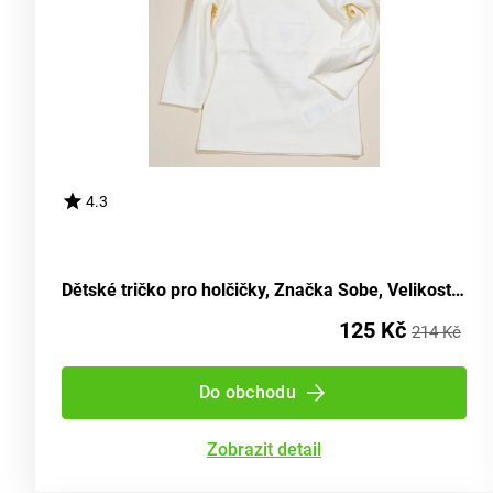
4.3
Dětské tričko pro holčičky, Značka Sobe, Velikost 98 cm, Barva světlá - Věk 3 roky
125 Kč
214 Kč
Do obchodu
Zobrazit detail