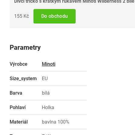
Dívčí tričko s krátkým rukávem Minoti Wilderness 2 bílé
155 Kč
Do obchodu
Parametry
Výrobce
Minoti
Size_system
EU
Barva
bílá
Pohlaví
Holka
Materiál
bavlna 100%