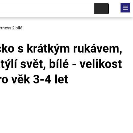
erness 2 bílé
čko s krátkým rukávem,
ýlí svět, bílé - velikost
ro věk 3-4 let