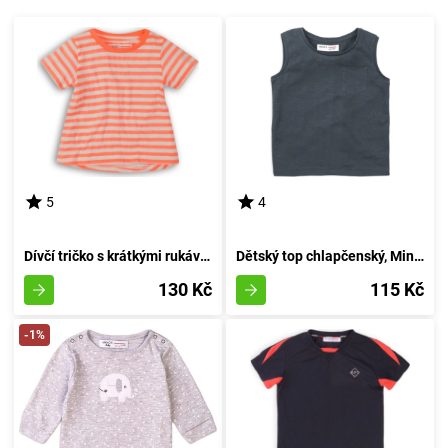
5
4
Dívčí tričko s krátkými rukávy, od značky Minoti, model 2SLUBT18, v odstínu oranžové, velikost 152/158 | pro věk 12/13 let
Dětský top chlapčenský, Minoti, 1VEST 5, šedý - velikost 152/158 | pro věk 12/13 let
130 Kč
115 Kč
-1%