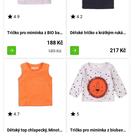
4.9
4.2
Tričko pro miminka z BIO bavlny, značky Minoti, model Dream 1, barva šedá - velikost 74/80 | vhodné pro věk 9-12 měsíců
Dětské tričko s krátkým rukávem pro kluka, sportovní styl, Minoti, Active 4, černé - velikost 98/104 | 3-4 roky
188 Kč
217 Kč
189 Kč
4.7
5
Dětský top chlapecký, Minoti, 1VEST 6, oranžový - velikost 152/158 | pro věk 12/13 let
Tričko pro miminka z biobavlny, Minoti, Simba 1, šedivé - velikost 74/80 | 9-12 měsíců