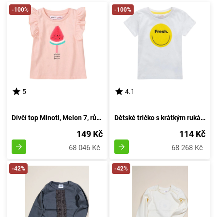
-100%
-100%
5
4.1
Dívčí top Minoti, Melon 7, růžového odstínu - velikost 92/98 | pro věk 2-3 let
Dětské tričko s krátkým rukávem pro chlapce, od značky Minoti, design 9TROLL 2, bílé - velikost 98/104 | pro věk 3-4 let
149 Kč
114 Kč
68 046 Kč
68 268 Kč
-42%
-42%