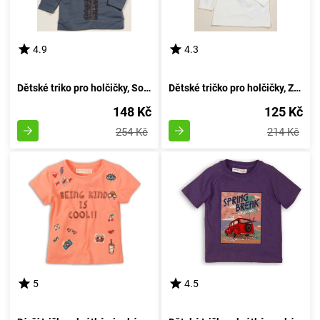
4.9
4.3
Dětské triko pro holčičky, Sobe, 15KKCTSRT14, barva šedá - velikost 92 | Věk 2 roky
Dětské tričko pro holčičky, Značka Sobe, Velikost 98 cm, Barva světlá - Věk 3 roky
148 Kč
125 Kč
254 Kč
214 Kč
5
4.5