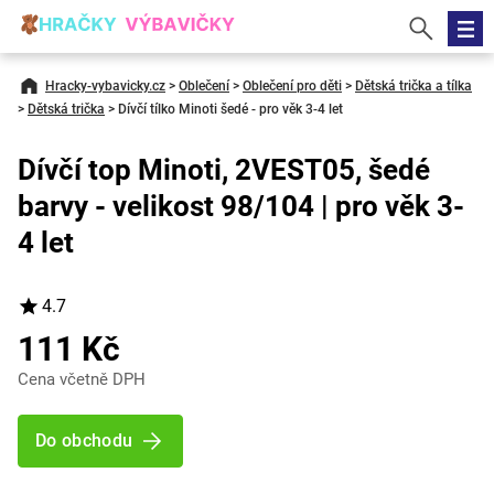
Hracky-vybavicky.cz
>
Oblečení
>
Oblečení pro děti
>
Dětská trička a tílka
>
Dětská trička
>
Dívčí tílko Minoti šedé - pro věk 3-4 let
Dívčí top Minoti, 2VEST05, šedé
barvy - velikost 98/104 | pro věk 3-
4 let
4.7
111 Kč
Cena včetně DPH
Do obchodu