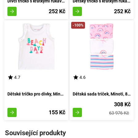
Dívčí tričko s krátkými rukávy, značky Minoti, Whoa 6, odstín růžové barvy - velikost 152/158 | pro děti ve věku 12 až 13 let
Dětský tričko s krátkým rukávem pro chlapce, značky Minoti, design Break 5, odstín fialové - velikost 152/158 | pro věk 12/13 let
252 Kč
252 Kč
-100%
4.7
4.6
Dětské tričko pro dívky, Minoti, Paradise 5, bílé - velikost 86/92 | 18-24 měsíců
Dětská sada triček, Minoti, 8G NICKS 21, pro holčičku - velikost 92/98 | vhodné pro věk 2-3 let
308 Kč
155 Kč
63 976 Kč
Související produkty