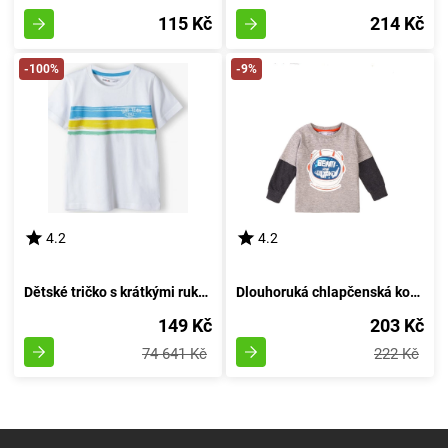
115 Kč
214 Kč
-100%
-9%
4.2
4.2
Dětské tričko s krátkými rukávy, Minoti, velikost 13tee 34, chlapec - 98/104 | 3/4 roky
Dlouhoruká chlapčenská košile, Minoti, Beam 3, šedá - velikost 98/104 | pro věk 3 až 4 roky
149 Kč
203 Kč
74 641 Kč
222 Kč