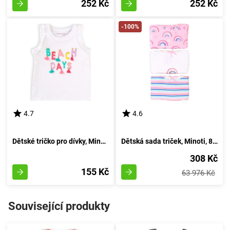
252 Kč
252 Kč
-100%
4.7
4.6
Dětské tričko pro dívky, Minoti, Paradise 5, bílé - velikost 86/92 | 18-24 měsíců
Dětská sada triček, Minoti, 8G NICKS 21, pro holčičku - velikost 92/98 | vhodné pro věk 2-3 let
308 Kč
155 Kč
63 976 Kč
Související produkty