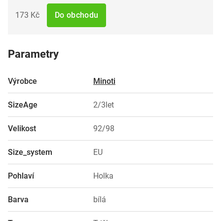
173 Kč
Do obchodu
Parametry
Výrobce
Minoti
SizeAge
2/3let
Velikost
92/98
Size_system
EU
Pohlaví
Holka
Barva
bílá