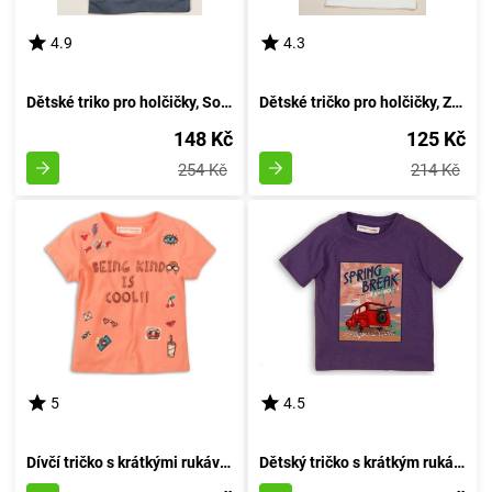
4.9
4.3
Dětské triko pro holčičky, Sobe, 15KKCTSRT14, barva šedá - velikost 92 | Věk 2 roky
Dětské tričko pro holčičky, Značka Sobe, Velikost 98 cm, Barva světlá - Věk 3 roky
148 Kč
125 Kč
254 Kč
214 Kč
5
4.5
Dívčí tričko s krátkými rukávy, značky Minoti, Whoa 6, odstín růžové barvy - velikost 152/158 | pro děti ve věku 12 až 13 let
Dětský tričko s krátkým rukávem pro chlapce, značky Minoti, design Break 5, odstín fialové - velikost 152/158 | pro věk 12/13 let