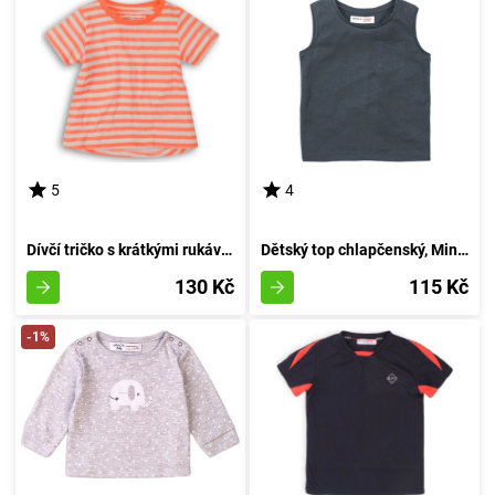
5
4
Dívčí tričko s krátkými rukávy, od značky Minoti, model 2SLUBT18, v odstínu oranžové, velikost 152/158 | pro věk 12/13 let
Dětský top chlapčenský, Minoti, 1VEST 5, šedý - velikost 152/158 | pro věk 12/13 let
130 Kč
115 Kč
-1%