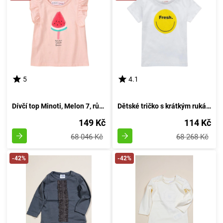
5
4.1
Dívčí top Minoti, Melon 7, růžového odstínu - velikost 92/98 | pro věk 2-3 let
Dětské tričko s krátkým rukávem pro chlapce, od značky Minoti, design 9TROLL 2, bílé - velikost 98/104 | pro věk 3-4 let
149 Kč
114 Kč
68 046 Kč
68 268 Kč
-42%
-42%