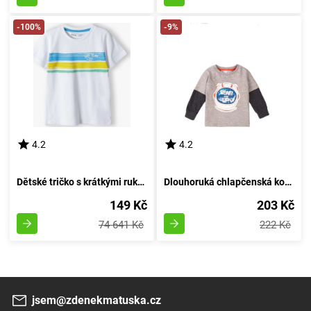
-100%
-9%
4.2
4.2
Dětské tričko s krátkými rukávy, Minoti, velikost 13tee 34, chlapec - 98/104 | 3/4 roky
Dlouhoruká chlapčenská košile, Minoti, Beam 3, šedá - velikost 98/104 | pro věk 3 až 4 roky
149 Kč
203 Kč
74 641 Kč
222 Kč
jsem@zdenekmatuska.cz