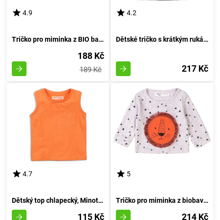
4.9
4.2
Tričko pro miminka z BIO bavlny, značky Minoti, model Dream 1, barva šedá - velikost 74/80 | vhodné pro věk 9-12 měsíců
Dětské tričko s krátkým rukávem pro kluka, sportovní styl, Minoti, Active 4, černé - velikost 98/104 | 3-4 roky
188 Kč
217 Kč
189 Kč
4.7
5
Dětský top chlapecký, Minoti, 1VEST 6, oranžový - velikost 152/158 | pro věk 12/13 let
Tričko pro miminka z biobavlny, Minoti, Simba 1, šedivé - velikost 74/80 | 9-12 měsíců
115 Kč
214 Kč