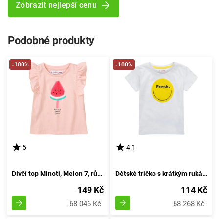
Zobrazit nejlepší cenu
Podobné produkty
-100%
-100%
5
4.1
Dívčí top Minoti, Melon 7, růžového odstínu - velikost 92/98 | pro věk 2-3 let
Dětské tričko s krátkým rukávem pro chlapce, od značky Minoti, design 9TROLL 2, bílé - velikost 98/104 | pro věk 3-4 let
149 Kč
114 Kč
68 046 Kč
68 268 Kč