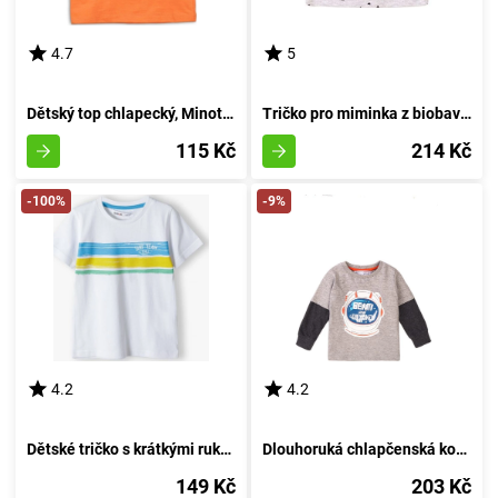
4.7
5
Dětský top chlapecký, Minoti, 1VEST 6, oranžový - velikost 152/158 | pro věk 12/13 let
Tričko pro miminka z biobavlny, Minoti, Simba 1, šedivé - velikost 74/80 | 9-12 měsíců
115 Kč
214 Kč
-100%
-9%
4.2
4.2
Dětské tričko s krátkými rukávy, Minoti, velikost 13tee 34, chlapec - 98/104 | 3/4 roky
Dlouhoruká chlapčenská košile, Minoti, Beam 3, šedá - velikost 98/104 | pro věk 3 až 4 roky
149 Kč
203 Kč