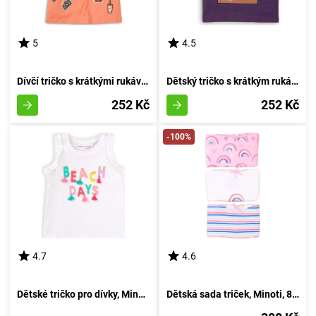
5
4.5
Dívčí tričko s krátkými rukávy, značky Minoti, Whoa 6, odstín růžové barvy - velikost 152/158 | pro děti ve věku 12 až 13 let
Dětský tričko s krátkým rukávem pro chlapce, značky Minoti, design Break 5, odstín fialové - velikost 152/158 | pro věk 12/13 let
252 Kč
252 Kč
-100%
4.7
4.6
Dětské tričko pro dívky, Minoti, Paradise 5, bílé - velikost 86/92 | 18-24 měsíců
Dětská sada triček, Minoti, 8G NICKS 21, pro holčičku - velikost 92/98 | vhodné pro věk 2-3 let