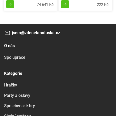
74 641 Kč
222 Kč
jsem@zdenekmatuska.cz
O nás
Spolupráce
Kategorie
Hračky
Párty a oslavy
Společenské hry