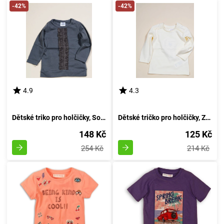
-42%
-42%
4.9
4.3
Dětské triko pro holčičky, Sobe, 15KKCTSRT14, barva šedá - velikost 92 | Věk 2 roky
Dětské tričko pro holčičky, Značka Sobe, Velikost 98 cm, Barva světlá - Věk 3 roky
148 Kč
125 Kč
254 Kč
214 Kč