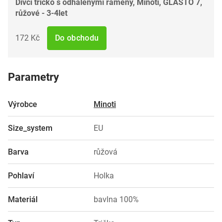
Dívčí tričko s odhalenými rameny, Minoti, GLASTO 7,
růžové - 3-4let
172 Kč
Do obchodu
Parametry
Výrobce
Minoti
Size_system
EU
Barva
růžová
Pohlaví
Holka
Materiál
bavlna 100%