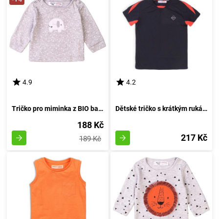
4.9
4.2
Tričko pro miminka z BIO bavlny, značky Minoti, model Dream 1, barva šedá - velikost 74/80 | vhodné pro věk 9-12 měsíců
Dětské tričko s krátkým rukávem pro kluka, sportovní styl, Minoti, Active 4, černé - velikost 98/104 | 3-4 roky
188 Kč
217 Kč
189 Kč