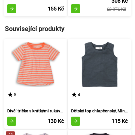
308 Kč
155 Kč
63 976 Kč
Související produkty
5
4
Dívčí tričko s krátkými rukávy, od značky Minoti, model 2SLUBT18, v odstínu oranžové, velikost 152/158 | pro věk 12/13 let
Dětský top chlapčenský, Minoti, 1VEST 5, šedý - velikost 152/158 | pro věk 12/13 let
130 Kč
115 Kč
-1%