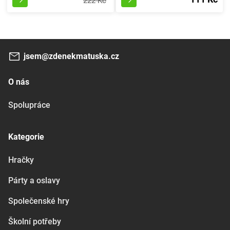
222 Kč
jsem@zdenekmatuska.cz
O nás
Spolupráce
Kategorie
Hračky
Párty a oslavy
Společenské hry
Školní potřeby