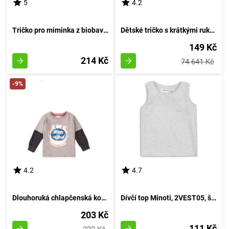
5
4.2
Tričko pro miminka z biobavlny, Minoti, Simba 1, šedivé - velikost 74/80 | 9-12 měsíců
Dětské tričko s krátkými rukávy, Minoti, velikost 13tee 34, chlapec - 98/104 | 3/4 roky
149 Kč
214 Kč
74 641 Kč
-9%
4.2
4.7
Dlouhoruká chlapčenská košile, Minoti, Beam 3, šedá - velikost 98/104 | pro věk 3 až 4 roky
Dívčí top Minoti, 2VEST05, šedé barvy - velikost 98/104 | pro věk 3-4 let
203 Kč
111 Kč