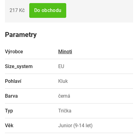
217 Kč
Do obchodu
Parametry
Výrobce
Minoti
Size_system
EU
Pohlaví
Kluk
Barva
černá
Typ
Trička
Věk
Junior (9-14 let)