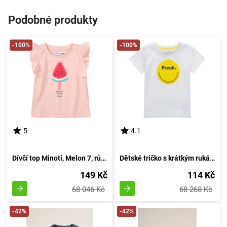
Podobné produkty
-100%
-100%
5
4.1
Dívčí top Minoti, Melon 7, růžového odstínu - velikost 92/98 | pro věk 2-3 let
Dětské tričko s krátkým rukávem pro chlapce, od značky Minoti, design 9TROLL 2, bílé - velikost 98/104 | pro věk 3-4 let
149 Kč
114 Kč
68 046 Kč
68 268 Kč
-42%
-42%