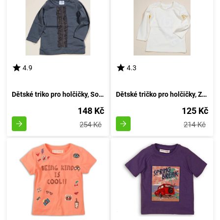
4.9
4.3
Dětské triko pro holčičky, Sobe, 15KKCTSRT14, barva šedá - velikost 92 | Věk 2 roky
Dětské tričko pro holčičky, Značka Sobe, Velikost 98 cm, Barva světlá - Věk 3 roky
148 Kč
125 Kč
254 Kč
214 Kč