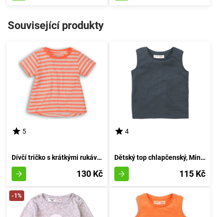
Související produkty
5
4
Dívčí tričko s krátkými rukávy, od značky Minoti, model 2SLUBT18, v odstínu oranžové, velikost 152/158 | pro věk 12/13 let
Dětský top chlapčenský, Minoti, 1VEST 5, šedý - velikost 152/158 | pro věk 12/13 let
130 Kč
115 Kč
-1%