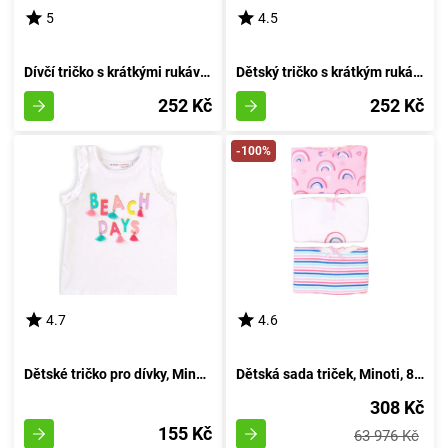
5
4.5
Dívčí tričko s krátkými rukávy, značky Minoti, Whoa 6, odstín růžové barvy - velikost 152/158 | pro děti ve věku 12 až 13 let
Dětský tričko s krátkým rukávem pro chlapce, značky Minoti, design Break 5, odstín fialové - velikost 152/158 | pro věk 12/13 let
252 Kč
252 Kč
-100%
4.7
4.6
Dětské tričko pro dívky, Minoti, Paradise 5, bílé - velikost 86/92 | 18-24 měsíců
Dětská sada triček, Minoti, 8G NICKS 21, pro holčičku - velikost 92/98 | vhodné pro věk 2-3 let
308 Kč
155 Kč
63 976 Kč