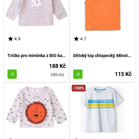
4.9
4.7
Tričko pro miminka z BIO bavlny, značky Minoti, model Dream 1, barva šedá - velikost 74/80 | vhodné pro věk 9-12 měsíců
Dětský top chlapecký, Minoti, 1VEST 6, oranžový - velikost 152/158 | pro věk 12/13 let
188 Kč
115 Kč
189 Kč
-100%