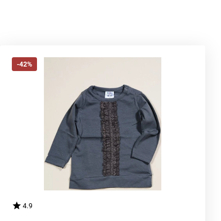
-42%
4.9