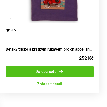
4.5
Dětský tričko s krátkým rukávem pro chlapce, značky Minoti, design Break 5, odstín fialové - velikost 152/158 | pro věk 12/13 let
252 Kč
Do obchodu
Zobrazit detail