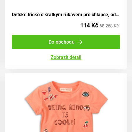
Dětské tričko s krátkým rukávem pro chlapce, od značky Minoti, design 9TROLL 2, bílé - velikost 98/104 | pro věk 3-4 let
114 Kč
68 268 Kč
Do obchodu
Zobrazit detail