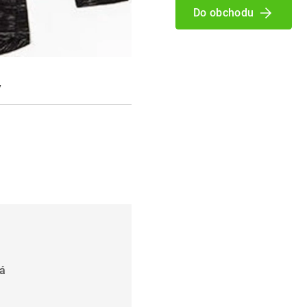
Do obchodu
y
ná