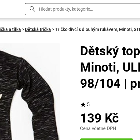
ička a tílka
>
Dětská trička
>
Tričko dívčí s dlouhým rukávem, Minoti, ST
Dětský to
Minoti, UL
98/104 | pr
5
139 Kč
Cena včetně DPH