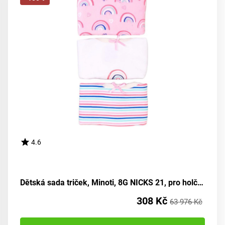
4.6
Dětská sada triček, Minoti, 8G NICKS 21, pro holčičku - velikost 92/98 | vhodné pro věk 2-3 let
308 Kč
63 976 Kč