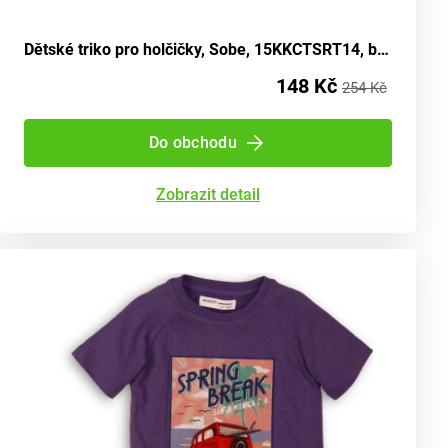
Dětské triko pro holčičky, Sobe, 15KKCTSRT14, barva šedá - velikost 92 | Věk 2 roky
148 Kč
254 Kč
Do obchodu
Zobrazit detail