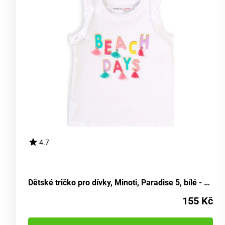
4.7
Dětské tričko pro dívky, Minoti, Paradise 5, bílé - velikost 86/92 | 18-24 měsíců
155 Kč