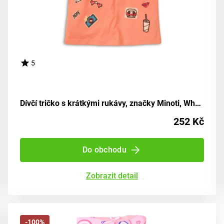
5
Dívčí tričko s krátkými rukávy, značky Minoti, Whoa 6, odstín růžové barvy - velikost 152/158 | pro děti ve věku 12 až 13 let
252 Kč
Do obchodu
Zobrazit detail
-100%