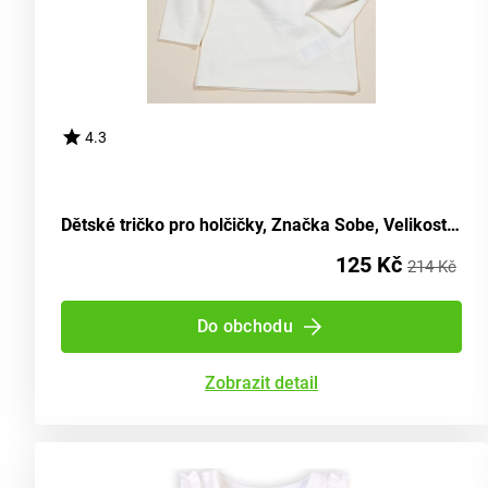
4.3
Dětské tričko pro holčičky, Značka Sobe, Velikost 98 cm, Barva světlá - Věk 3 roky
125 Kč
214 Kč
Do obchodu
Zobrazit detail