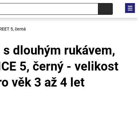
REET 5, černá
p s dlouhým rukávem,
ICE 5, černý - velikost
o věk 3 až 4 let