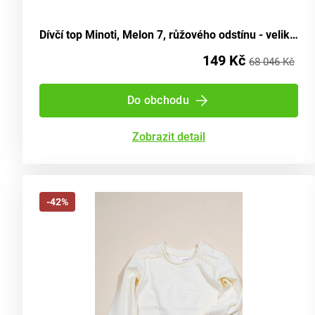
Dívčí top Minoti, Melon 7, růžového odstínu - velikost 92/98 | pro věk 2-3 let
149 Kč
68 046 Kč
Do obchodu
Zobrazit detail
-42%