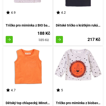
4.9
4.2
Tričko pro miminka z BIO bavlny, značky Minoti, model Dream 1, barva šedá - velikost 74/80 | vhodné pro věk 9-12 měsíců
Dětské tričko s krátkým rukávem pro kluka, sportovní styl, Minoti, Active 4, černé - velikost 98/104 | 3-4 roky
188 Kč
217 Kč
189 Kč
4.7
5
Dětský top chlapecký, Minoti, 1VEST 6, oranžový - velikost 152/158 | pro věk 12/13 let
Tričko pro miminka z biobavlny, Minoti, Simba 1, šedivé - velikost 74/80 | 9-12 měsíců