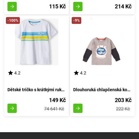
115 Kč
214 Kč
-100%
-9%
4.2
4.2
Dětské tričko s krátkými rukávy, Minoti, velikost 13tee 34, chlapec - 98/104 | 3/4 roky
Dlouhoruká chlapčenská košile, Minoti, Beam 3, šedá - velikost 98/104 | pro věk 3 až 4 roky
149 Kč
203 Kč
74 641 Kč
222 Kč