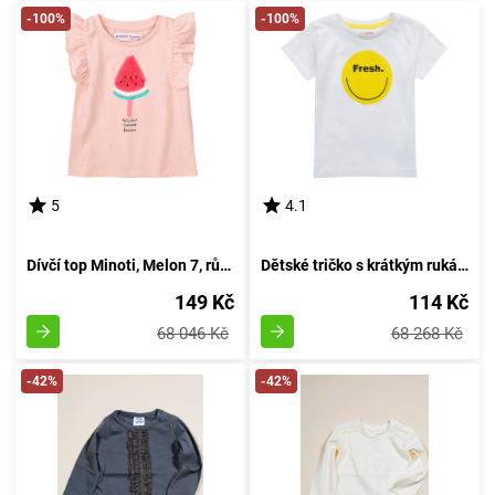
-100%
-100%
5
4.1
Dívčí top Minoti, Melon 7, růžového odstínu - velikost 92/98 | pro věk 2-3 let
Dětské tričko s krátkým rukávem pro chlapce, od značky Minoti, design 9TROLL 2, bílé - velikost 98/104 | pro věk 3-4 let
149 Kč
114 Kč
68 046 Kč
68 268 Kč
-42%
-42%