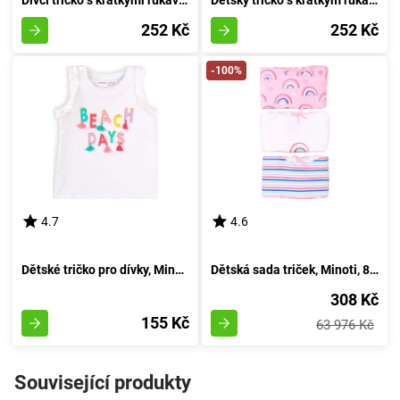
252 Kč
252 Kč
-100%
4.7
4.6
Dětské tričko pro dívky, Minoti, Paradise 5, bílé - velikost 86/92 | 18-24 měsíců
Dětská sada triček, Minoti, 8G NICKS 21, pro holčičku - velikost 92/98 | vhodné pro věk 2-3 let
308 Kč
155 Kč
63 976 Kč
Související produkty