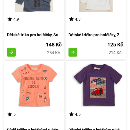
4.9
4.3
Dětské triko pro holčičky, Sobe, 15KKCTSRT14, barva šedá - velikost 92 | Věk 2 roky
Dětské tričko pro holčičky, Značka Sobe, Velikost 98 cm, Barva světlá - Věk 3 roky
148 Kč
125 Kč
254 Kč
214 Kč
5
4.5
Dívčí tričko s krátkými rukávy, značky Minoti, Whoa 6, odstín růžové barvy - velikost 152/158 | pro děti ve věku 12 až 13 let
Dětský tričko s krátkým rukávem pro chlapce, značky Minoti, design Break 5, odstín fialové - velikost 152/158 | pro věk 12/13 let