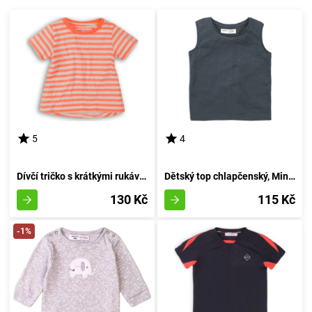
5
4
Dívčí tričko s krátkými rukávy, od značky Minoti, model 2SLUBT18, v odstínu oranžové, velikost 152/158 | pro věk 12/13 let
Dětský top chlapčenský, Minoti, 1VEST 5, šedý - velikost 152/158 | pro věk 12/13 let
130 Kč
115 Kč
-1%