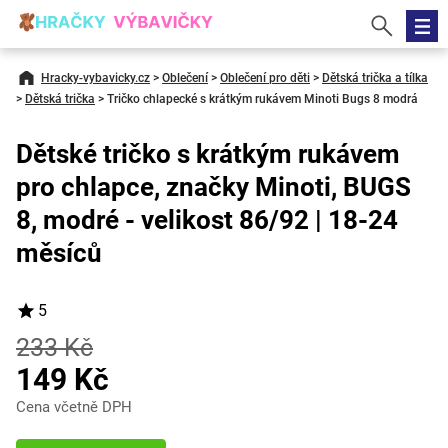
Hracky-vybavicky.cz
>
Oblečení
>
Oblečení pro děti
>
Dětská trička a tílka
>
Dětská trička
>
Tričko chlapecké s krátkým rukávem Minoti Bugs 8 modrá
Dětské tričko s krátkým rukávem
pro chlapce, značky Minoti, BUGS
8, modré - velikost 86/92 | 18-24
měsíců
5
233 Kč
149 Kč
Cena včetně DPH