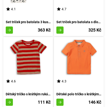
4.1
4.7
Set triček pro batolata 3 kusy, Minoti, Objetí 8, chlapec - 74/80 | 9-12 měsíců
Set triček pro batolata s dlouhými rukávy 3ks, Minoti, Ship 8, chlapec - 74/80 | 9-12m
363 Kč
325 Kč
4.6
4.3
Dětský tričko s krátkým rukávem pro chlapce, značky Minoti, design 1PRUH 1, červené - velikost 92/98 | 2/3 roky
Dětské polo tričko s krátkým rukávem, Minoti, 1POLO 6, oranžové barvy - velikost 92/98 | pro věk 2-3 let
111 Kč
146 Kč