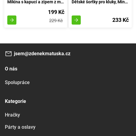
Mikina s kapucí a zipem z mikrofleecu, Pidilidi, PD1070-02, chlapec - 86/92 | 18-24 měsíců
Dětské šortky pro kluky, Minoti, Springs 5, odstín zelený - velikost 92/98 | pro věk 2-3 let
199 Kč
233 Kč
229 Kč
jsem@zdenekmatuska.cz
O nás
Spolupráce
Kategorie
Hračky
Párty a oslavy