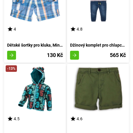
4
4.8
Dětské šortky pro kluka, Minoti, pug 5, velikost 92/98 | 2-3 roky
Džínový komplet pro chlapce - tričko a džíny, Minoti, Mite 5, kluk - 92/98 | 2/3let
130 Kč
565 Kč
-13%
4.5
4.6