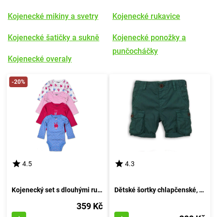
Kojenecké mikiny a svetry
Kojenecké rukavice
Kojenecké šatičky a sukně
Kojenecké ponožky a
punčocháčky
Kojenecké overaly
-20%
4.5
4.3
Kojenecký set s dlouhými rukávy, Pidilidi, PD1003, pro dívku - velikost 68/74 | 6-9 měsíců
Dětské šortky chlapčenské, Minoti, DESERT 2, zelené - velikost 92/98 | pro věk 2-3 let
359 Kč