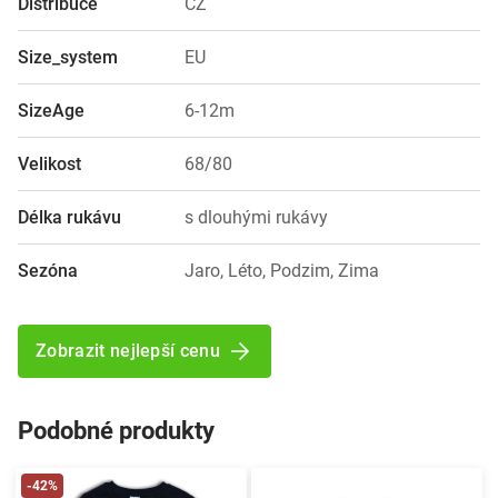
Distribuce
CZ
Size_system
EU
SizeAge
6-12m
Velikost
68/80
Délka rukávu
s dlouhými rukávy
Sezóna
Jaro, Léto, Podzim, Zima
Zobrazit nejlepší cenu
Podobné produkty
-42%