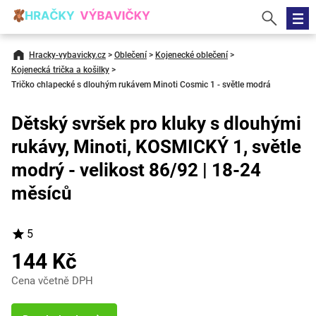
Hracky-vybavicky.cz
>
Oblečení
>
Kojenecké oblečení
>
Kojenecká trička a košilky
>
Tričko chlapecké s dlouhým rukávem Minoti Cosmic 1 - světle modrá
Dětský svršek pro kluky s dlouhými
rukávy, Minoti, KOSMICKÝ 1, světle
modrý - velikost 86/92 | 18-24
měsíců
5
144 Kč
Cena včetně DPH