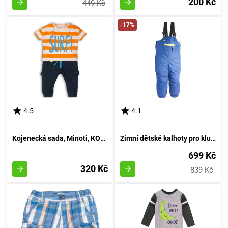
200 Kč
449 Kč
-17%
4.5
4.1
Kojenecká sada, Minoti, KOKOS 3, žluté - 86/92
Zimní dětské kalhoty pro kluky, Pidilidi, PD1083-04, azurová - velikost 98 | 3 roky
699 Kč
320 Kč
839 Kč