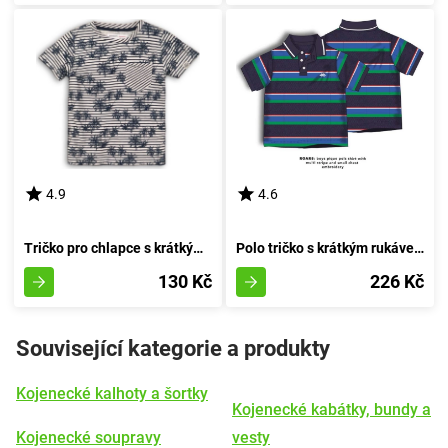
4.9
4.6
Tričko pro chlapce s krátkými rukávy od značky Minoti, kolekce Jaro 4, velikost kluka - 80/86 | 12-18 měsíců
Polo tričko s krátkým rukávem pro chlapce, značky Minoti, model Roar 5, velikost kluka - 92/98 | 2/3let
130 Kč
226 Kč
Související kategorie a produkty
Kojenecké kalhoty a šortky
Kojenecké kabátky, bundy a
Kojenecké soupravy
vesty