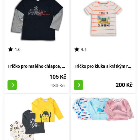
4.6
4.1
Tričko pro malého chlapce, s dlouhými rukávy, od značky Wendee, v tmavě modrém provedení - velikost 98 | Věk 3 roky
Tričko pro kluka s krátkým rukávem, značky Minoti, model Crab 1, bílé barvy - velikost 92/98 | pro věk 2-3 let
105 Kč
200 Kč
180 Kč