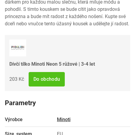
dárkem pro každou malou slečnu, která miluje módu a
pohodlí. S tímto kouskem se bude cítit jako opravdová
princezna a bude mít radost z každého nošení. Kupte své
dceři nebo vnučce tento úžasný kousek a udělejte jí radost.
Dívčí tílko Minoti Neon 5 růžové | 3-4 let
203 Kč
Do obchodu
Parametry
Výrobce
Minoti
Size_system
EU