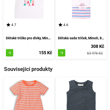
4.7
4.6
Dětské tričko pro dívky, Minoti, Paradise 5, bílé - velikost 86/92 | 18-24 měsíců
Dětská sada triček, Minoti, 8G NICKS 21, pro holčičku - velikost 92/98 | vhodné pro věk 2-3 let
308 Kč
155 Kč
63 976 Kč
Související produkty