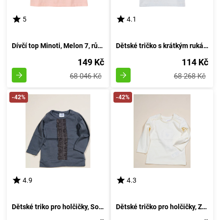
5
4.1
Dívčí top Minoti, Melon 7, růžového odstínu - velikost 92/98 | pro věk 2-3 let
Dětské tričko s krátkým rukávem pro chlapce, od značky Minoti, design 9TROLL 2, bílé - velikost 98/104 | pro věk 3-4 let
149 Kč
114 Kč
68 046 Kč
68 268 Kč
-42%
-42%
4.9
4.3
Dětské triko pro holčičky, Sobe, 15KKCTSRT14, barva šedá - velikost 92 | Věk 2 roky
Dětské tričko pro holčičky, Značka Sobe, Velikost 98 cm, Barva světlá - Věk 3 roky