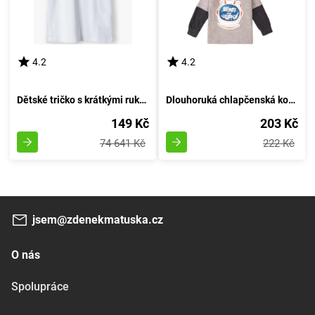
4.2
4.2
Dětské tričko s krátkými rukávy, Minoti, velikost 13tee 34, chlapec - 98/104 | 3/4 roky
Dlouhoruká chlapčenská košile, Minoti, Beam 3, šedá - velikost 98/104 | pro věk 3 až 4 roky
149 Kč
203 Kč
74 641 Kč
222 Kč
jsem@zdenekmatuska.cz
O nás
Spolupráce