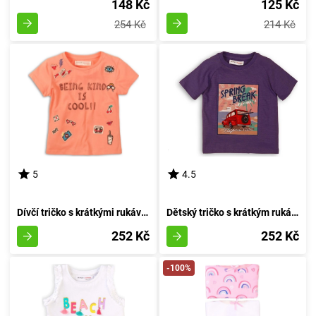
148 Kč
125 Kč
254 Kč
214 Kč
5
4.5
Dívčí tričko s krátkými rukávy, značky Minoti, Whoa 6, odstín růžové barvy - velikost 152/158 | pro děti ve věku 12 až 13 let
Dětský tričko s krátkým rukávem pro chlapce, značky Minoti, design Break 5, odstín fialové - velikost 152/158 | pro věk 12/13 let
252 Kč
252 Kč
-100%