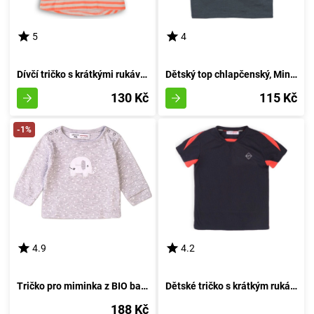
5
4
Dívčí tričko s krátkými rukávy, od značky Minoti, model 2SLUBT18, v odstínu oranžové, velikost 152/158 | pro věk 12/13 let
Dětský top chlapčenský, Minoti, 1VEST 5, šedý - velikost 152/158 | pro věk 12/13 let
130 Kč
115 Kč
-1%
4.9
4.2
Tričko pro miminka z BIO bavlny, značky Minoti, model Dream 1, barva šedá - velikost 74/80 | vhodné pro věk 9-12 měsíců
Dětské tričko s krátkým rukávem pro kluka, sportovní styl, Minoti, Active 4, černé - velikost 98/104 | 3-4 roky
188 Kč