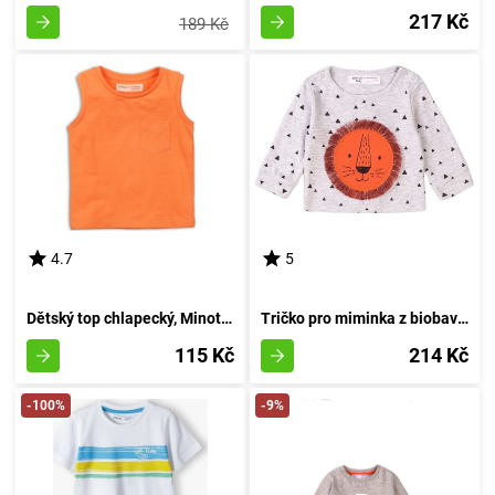
217 Kč
189 Kč
4.7
5
Dětský top chlapecký, Minoti, 1VEST 6, oranžový - velikost 152/158 | pro věk 12/13 let
Tričko pro miminka z biobavlny, Minoti, Simba 1, šedivé - velikost 74/80 | 9-12 měsíců
115 Kč
214 Kč
-100%
-9%