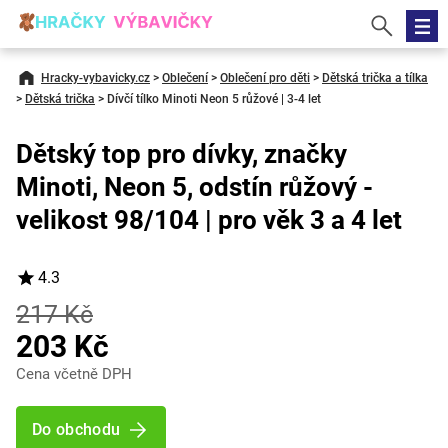
Hracky-vybavicky.cz
>
Oblečení
>
Oblečení pro děti
>
Dětská trička a tílka
>
Dětská trička
>
Dívčí tílko Minoti Neon 5 růžové | 3-4 let
Dětský top pro dívky, značky
Minoti, Neon 5, odstín růžový -
velikost 98/104 | pro věk 3 a 4 let
4.3
217 Kč
203 Kč
Cena včetně DPH
Do obchodu