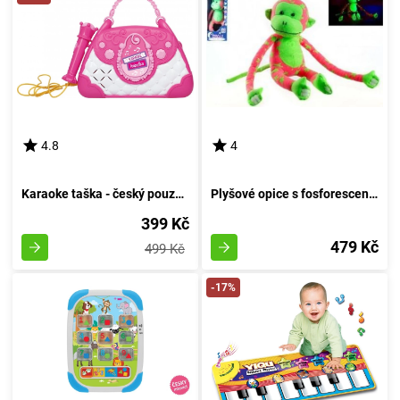
4.8
4
Karaoke taška - český pouzdro
Plyšové opice s fosforescenčním efektem 45x14cm - růžová/zelená - baleno v krabici
399 Kč
479 Kč
499 Kč
-17%