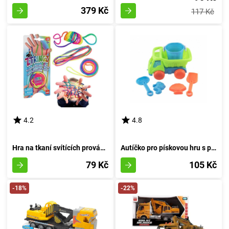
379 Kč
117 Kč
4.2
4.8
Hra na tkaní svítících provázků v oblouku
Autíčko pro pískovou hru s příslušenstvím 16 cm
79 Kč
105 Kč
-18%
-22%