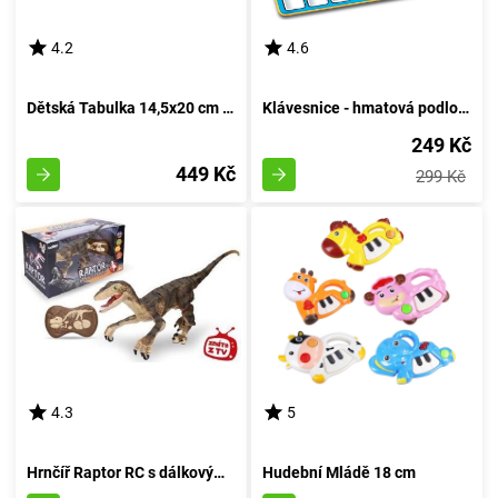
4.2
4.6
Dětská Tabulka 14,5x20 cm - Hovořící česky, český obal
Klávesnice - hmatová podložka pro nejmenších 73 x 29 cm
249 Kč
449 Kč
299 Kč
4.3
5
Hrnčíř Raptor RC s dálkovým ovládáním, hnědý, délka 45 cm
Hudební Mládě 18 cm