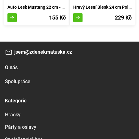
Auto Lesk Mustang 22 cm - rudá
Hravý Lesní Blesk 24 cm Polesie - rudá
155 Kč
229 Kč
jsem@zdenekmatuska.cz
O nás
Spolupráce
Kategorie
Hračky
Párty a oslavy