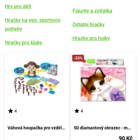
Hry pro děti
Figurky a zvířátka
Hračky na ven, sportovní
Ostatní hračky
potřeby
Hračky pro holky
Hračky pro kluky
-23%
4
4
Váhová houpačka pro vzdělávání opic
5D diamantový obrazec - malé koťátko
90 Kč