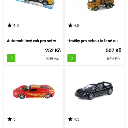
4.3
4.8
Automobilový vak pro setrvačník
Hračky pro sebou tažené autíčka
252 Kč
507 Kč
309 Kč
649 Kč
5
4.3