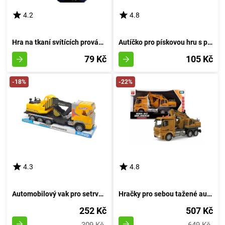
4.2
4.8
Hra na tkaní svítících provázků v oblouku
Autíčko pro pískovou hru s příslušenstvím 16 cm
79 Kč
105 Kč
-18%
-22%
4.3
4.8
Automobilový vak pro setrvačník
Hračky pro sebou tažené autíčka
252 Kč
507 Kč