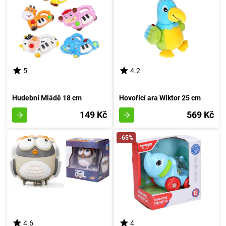
5
4.2
Hudební Mládě 18 cm
Hovořící ara Wiktor 25 cm
149 Kč
569 Kč
-65%
4.6
4