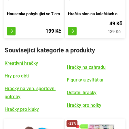
Housenka pohybující se 7 cm
Hračka slon na kolečkách o průměru 11 centimetrů
49 Kč
199 Kč
139 Kč
Související kategorie a produkty
Kreativní hračky
Hračky na zahradu
Hry pro děti
Figurky a zvířátka
Hračky na ven, sportovní
Ostatní hračky
potřeby
Hračky pro holky
Hračky pro kluky
-23%