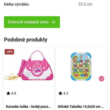
Délka výrobku
33.5 cm
Zobrazit nejlepší cenu
Podobné produkty
-20%
4.8
4.2
Karaoke taška - český pouzdro
Dětská Tabulka 14,5x20 cm - Hovořící česky, český obal