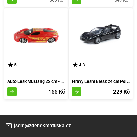
309 Kč
649 Kč
5
4.3
Auto Lesk Mustang 22 cm - rudá
Hravý Lesní Blesk 24 cm Polesie - rudá
155 Kč
229 Kč
jsem@zdenekmatuska.cz