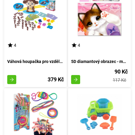
4
4
Váhová houpačka pro vzdělávání opic
5D diamantový obrazec - malé koťátko
90 Kč
379 Kč
117 Kč