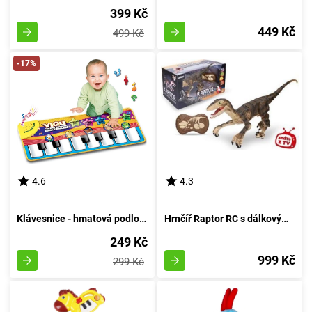
399 Kč
449 Kč
499 Kč
-17%
4.6
4.3
Klávesnice - hmatová podložka pro nejmenších 73 x 29 cm
Hrnčíř Raptor RC s dálkovým ovládáním, hnědý, délka 45 cm
249 Kč
999 Kč
299 Kč