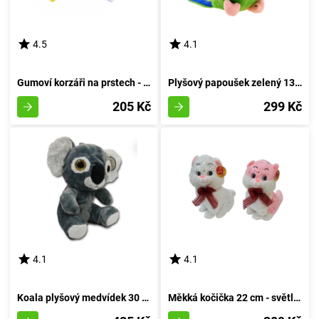
4.5
4.1
Gumoví korzáři na prstech - herní hračka pro děti
Plyšový papoušek zelený 13 cm
205 Kč
299 Kč
4.1
4.1
Koala plyšový medvídek 30 cm
Měkká kočička 22 cm - světlá barva