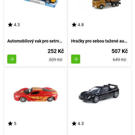
4.3
4.8
Automobilový vak pro setrvačník
Hračky pro sebou tažené autíčka
252 Kč
507 Kč
309 Kč
649 Kč
5
4.3