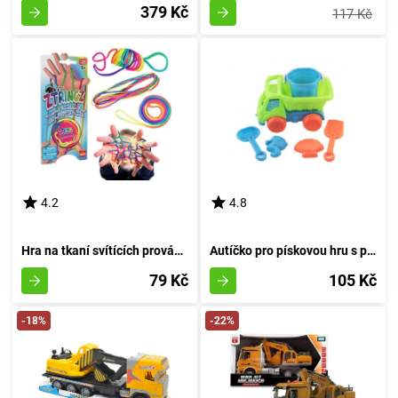
379 Kč
117 Kč
4.2
4.8
Hra na tkaní svítících provázků v oblouku
Autíčko pro pískovou hru s příslušenstvím 16 cm
79 Kč
105 Kč
-18%
-22%