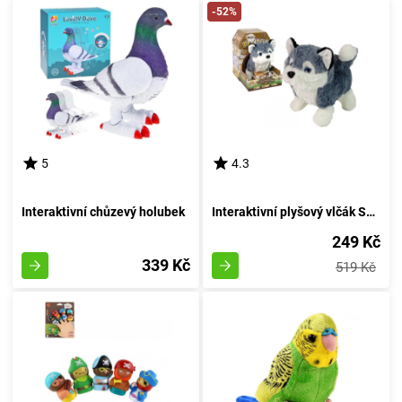
-52%
5
4.3
Interaktivní chůzevý holubek
Interaktivní plyšový vlčák Severský
249 Kč
339 Kč
519 Kč