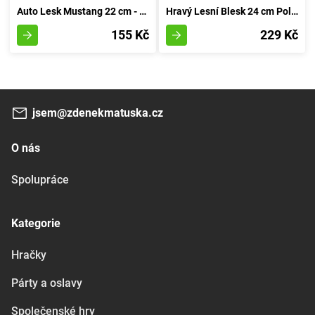
Auto Lesk Mustang 22 cm - rudá
Hravý Lesní Blesk 24 cm Polesie - rudá
155 Kč
229 Kč
jsem@zdenekmatuska.cz
O nás
Spolupráce
Kategorie
Hračky
Párty a oslavy
Společenské hry