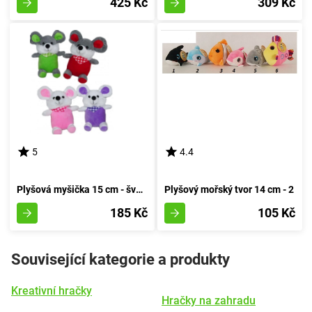
425 Kč
309 Kč
5
4.4
Plyšová myšička 15 cm - švestková
Plyšový mořský tvor 14 cm - 2
185 Kč
105 Kč
Související kategorie a produkty
Kreativní hračky
Hračky na zahradu