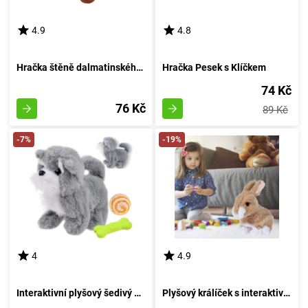
4.9
4.8
Hračka štěně dalmatinského psa na klíček - bílá
Hračka Pesek s Klíčkem
74 Kč
76 Kč
89 Kč
-7%
-19%
4
4.9
Interaktivní plyšový šedivý pejsek s funkcemi
Plyšový králíček s interaktivním skákáním - bílý