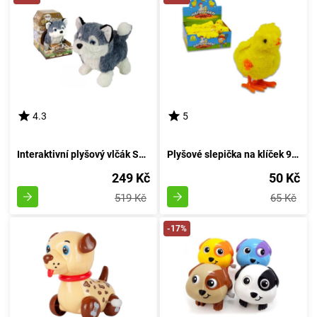
4.3
5
Interaktivní plyšový vlčák Severský
Plyšové slepička na klíček 9 cm
249 Kč
50 Kč
519 Kč
65 Kč
-17%