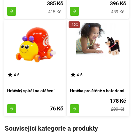
385 Kč
396 Kč
415 Kč
489 Kč
-40%
4.6
4.5
Hráčský spirál na otáčení
Hračka pro štěně s bateriemi
178 Kč
76 Kč
299 Kč
Související kategorie a produkty