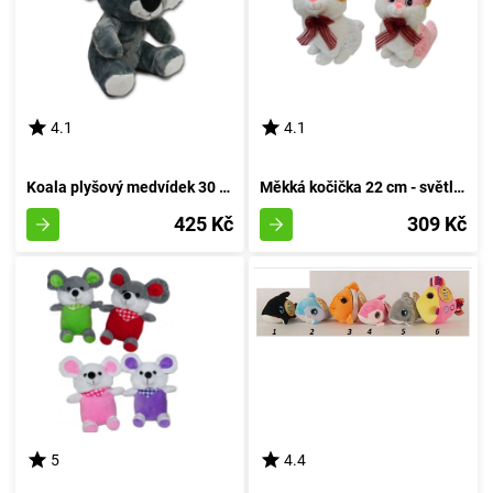
4.1
4.1
Koala plyšový medvídek 30 cm
Měkká kočička 22 cm - světlá barva
425 Kč
309 Kč
5
4.4