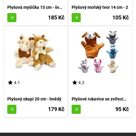
Plyšová myšička 15 cm - švestková
Plyšový mořský tvor 14 cm - 2
185 Kč
105 Kč
4.1
4.2
Plyšový okapi 20 cm - hnědý
Plyšové rukavice se zvířecími postavičkami - 1
179 Kč
95 Kč