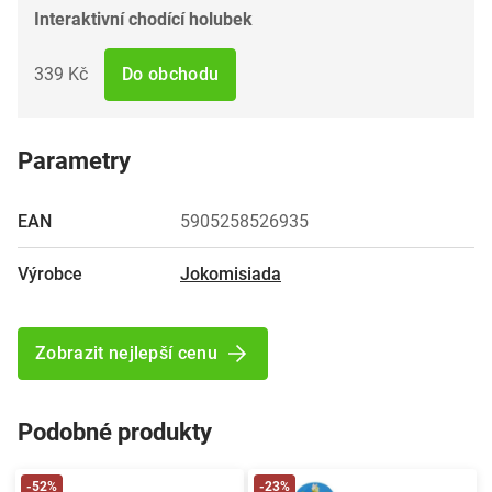
Interaktivní chodící holubek
339 Kč
Do obchodu
Parametry
EAN
5905258526935
Výrobce
Jokomisiada
Zobrazit nejlepší cenu
Podobné produkty
-52%
-23%