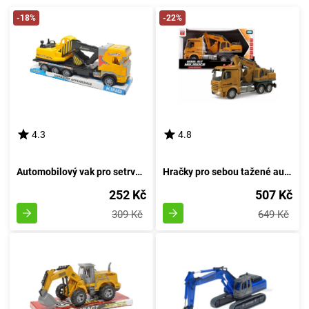
-18%
-22%
4.3
4.8
Automobilový vak pro setrvačník
Hračky pro sebou tažené autíčka
252 Kč
507 Kč
309 Kč
649 Kč