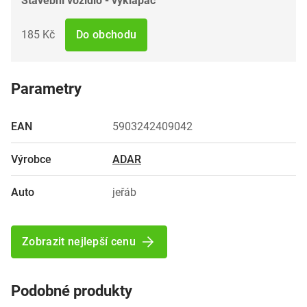
Stavební vozidlo - vyklapáč
185 Kč
Do obchodu
Parametry
EAN
5903242409042
Výrobce
ADAR
Auto
jeřáb
Zobrazit nejlepší cenu
Podobné produkty