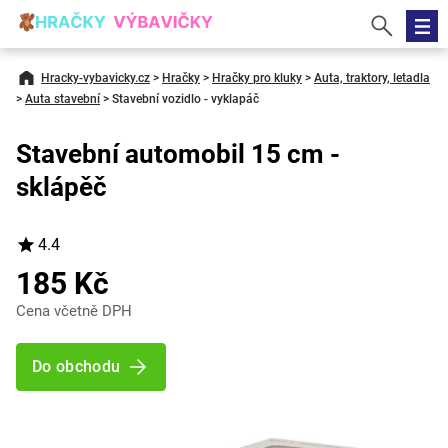
Hracky-vybavicky.cz
>
Hračky
>
Hračky pro kluky
>
Auta, traktory, letadla
>
Auta stavební
>
Stavební vozidlo - vyklapáč
Stavební automobil 15 cm -
sklápěč
4.4
185 Kč
Cena včetně DPH
Do obchodu