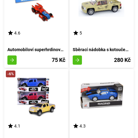
4.6
5
Automobiloví superhrdinové - A
Sběrací nádobka s kotoučem 27 cm - barva písku
75 Kč
280 Kč
-6%
4.1
4.3