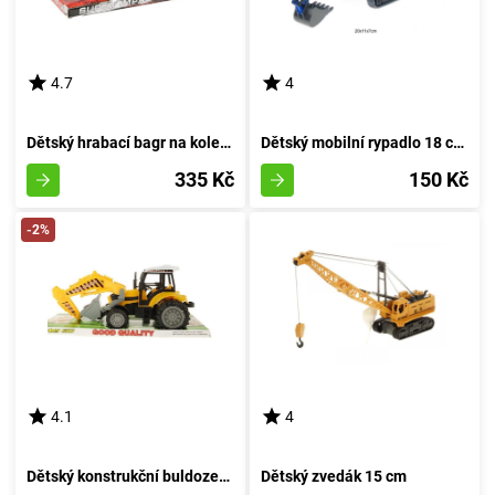
4.7
4
Dětský hrabací bagr na kolečkách
Dětský mobilní rypadlo 18 cm - rudá
335 Kč
150 Kč
-2%
4.1
4
Dětský konstrukční buldozer - bagr
Dětský zvedák 15 cm