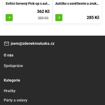
Svítící červený Pick-up s automatickým ovládáním
Autíčko s osvětlením a zvukem 16 cm - rudé
362 Kč
285 Kč
385 Kč
jsem@zdenekmatuska.cz
O nás
Spolupráce
Kategorie
Hračky
Párty a oslavy