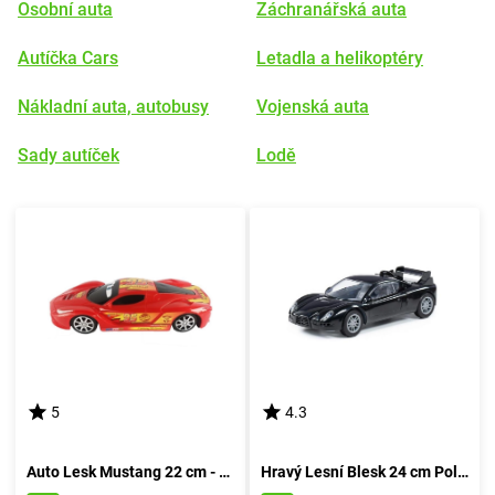
Osobní auta
Záchranářská auta
Autíčka Cars
Letadla a helikoptéry
Nákladní auta, autobusy
Vojenská auta
Sady autíček
Lodě
5
4.3
Auto Lesk Mustang 22 cm - rudá
Hravý Lesní Blesk 24 cm Polesie - rudá