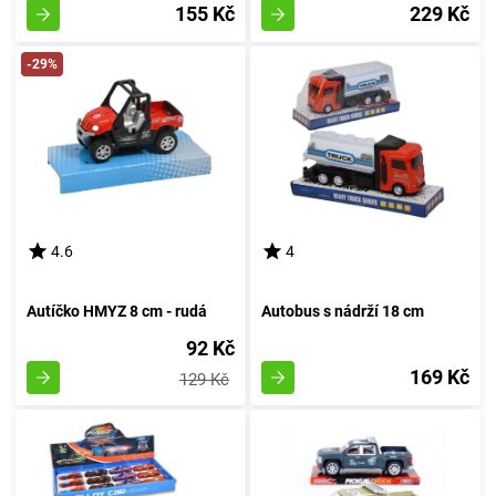
155 Kč
229 Kč
-29%
4.6
4
Autíčko HMYZ 8 cm - rudá
Autobus s nádrží 18 cm
92 Kč
169 Kč
129 Kč