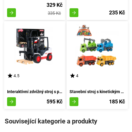
329 Kč
235 Kč
335 Kč
4.5
4
Interaktivní zdvižný stroj s pohyblivými rameny
Stavební stroj s kinetickým pohonem 12 cm - bagr
595 Kč
185 Kč
Související kategorie a produkty