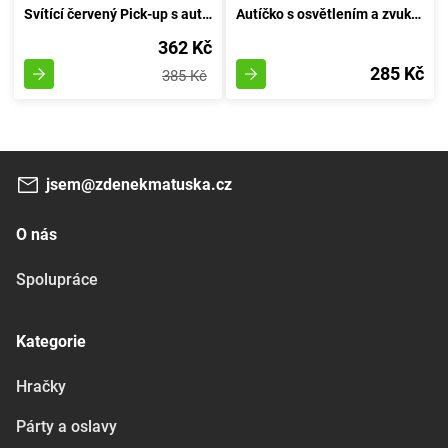
Svítící červený Pick-up s automatickým ovládáním
Autíčko s osvětlením a zvukem 16 cm - rudé
362 Kč
285 Kč
385 Kč
jsem@zdenekmatuska.cz
O nás
Spolupráce
Kategorie
Hračky
Párty a oslavy