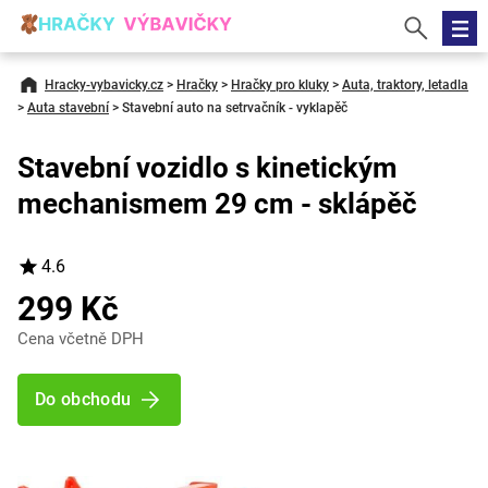
Hracky-vybavicky.cz
>
Hračky
>
Hračky pro kluky
>
Auta, traktory, letadla
>
Auta stavební
>
Stavební auto na setrvačník - vyklapěč
Stavební vozidlo s kinetickým
mechanismem 29 cm - sklápěč
4.6
299 Kč
Cena včetně DPH
Do obchodu