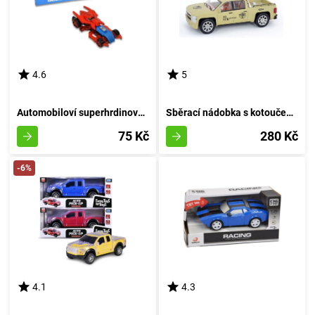
4.6
5
Automobiloví superhrdinové - A
Sběrací nádobka s kotoučem 27 cm - barva písku
75 Kč
280 Kč
-6%
4.1
4.3