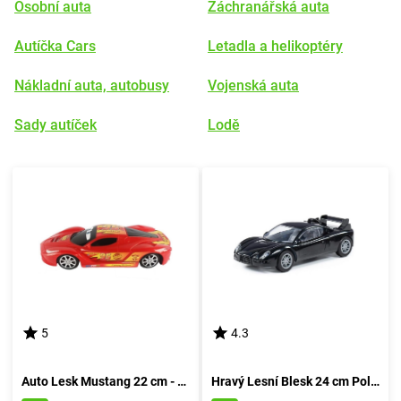
Osobní auta
Záchranářská auta
Autíčka Cars
Letadla a helikoptéry
Nákladní auta, autobusy
Vojenská auta
Sady autíček
Lodě
5
4.3
Auto Lesk Mustang 22 cm - rudá
Hravý Lesní Blesk 24 cm Polesie - rudá