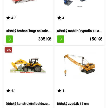
4.7
4
Dětský hrabací bagr na kolečkách
Dětský mobilní rypadlo 18 cm - rudá
335 Kč
150 Kč
-2%
4.1
4
Dětský konstrukční buldozer - bagr
Dětský zvedák 15 cm