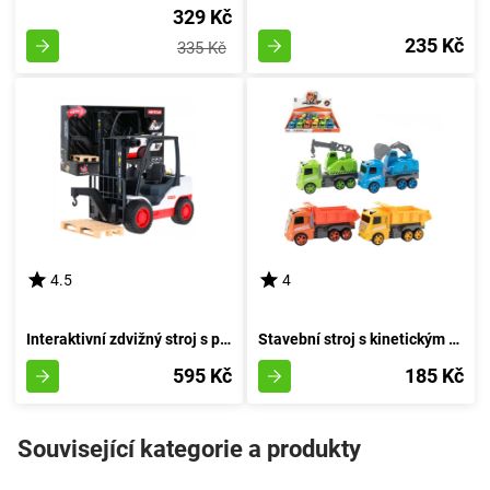
329 Kč
235 Kč
335 Kč
4.5
4
Interaktivní zdvižný stroj s pohyblivými rameny
Stavební stroj s kinetickým pohonem 12 cm - bagr
595 Kč
185 Kč
Související kategorie a produkty