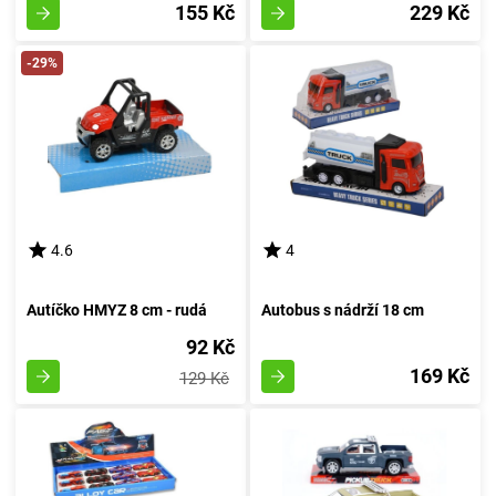
155 Kč
229 Kč
-29%
4.6
4
Autíčko HMYZ 8 cm - rudá
Autobus s nádrží 18 cm
92 Kč
169 Kč
129 Kč