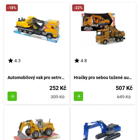
-18%
-22%
4.3
4.8
Automobilový vak pro setrvačník
Hračky pro sebou tažené autíčka
252 Kč
507 Kč
309 Kč
649 Kč