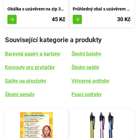
Obálka s uzávěrem na zip 33x24 cm - Průhledná
Průhledný obal s uzávěrem na zip rozměrů 26,5x18,3 cm
45 Kč
30 Kč
Související kategorie a produkty
Barevné papíry a kartony
Školní batohy
Kornouty pro prvňáčky
Školní sešity
Sáčky na přezůvky
Výtvarné potřeby
Školní penály
Psací potřeby