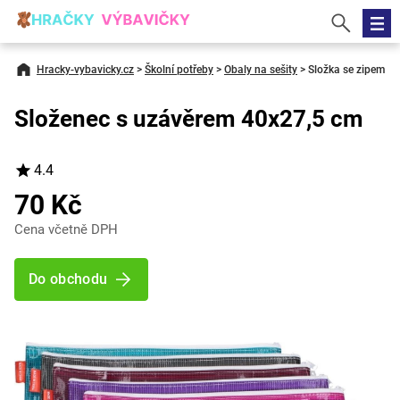
Hracky-vybavicky.cz
>
Školní potřeby
>
Obaly na sešity
>
Složka se zipem
Složenec s uzávěrem 40x27,5 cm
4.4
70 Kč
Cena včetně DPH
Do obchodu