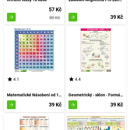
57 Kč
39 Kč
80 Kč
4.1
4.4
Matematické Násobení od 1 do 10 - A4
Geometrický - sklon - Formát A4
39 Kč
39 Kč