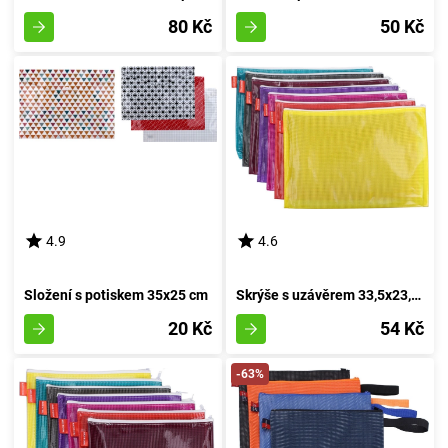
80 Kč
50 Kč
4.9
4.6
Složení s potiskem 35x25 cm
Skrýše s uzávěrem 33,5x23,5 cm
20 Kč
54 Kč
-63%