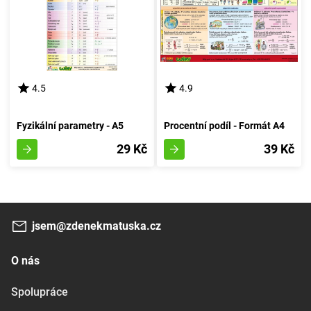
4.5
4.9
Fyzikální parametry - A5
Procentní podíl - Formát A4
29 Kč
39 Kč
jsem@zdenekmatuska.cz
O nás
Spolupráce