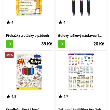
4
4
Překážky a otázky o pádech
Gelový tužkový nástavec 1,0mm (modrá inkoustová náplň)
39 Kč
20 Kč
-29%
4.8
4.7
Kreslicí tužky 18 kusů
Základní Angličtina Pro Začátečníky - Formát A4