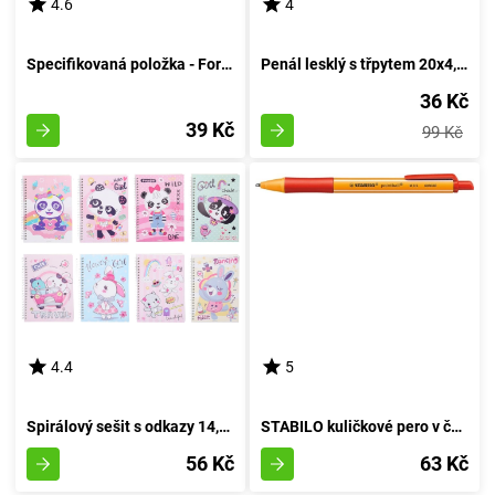
4.6
4
Specifikovaná položka - Formát A4
Penál lesklý s třpytem 20x4,5x4,5 cm
36 Kč
39 Kč
99 Kč
4.4
5
Spirálový sešit s odkazy 14,5x20,5 cm, 80 stránek - KOMBINACE
STABILO kuličkové pero v červeném provedení
56 Kč
63 Kč