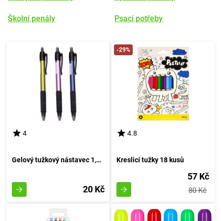
Školní penály
Psací potřeby
-29%
4
4.8
Gelový tužkový nástavec 1,0mm (modrá inkoustová náplň)
Kreslicí tužky 18 kusů
57 Kč
20 Kč
80 Kč