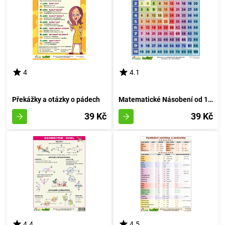
4
4.1
Překážky a otázky o pádech
Matematické Násobení od 1 do 10 - A4
39 Kč
39 Kč
4.4
4.5