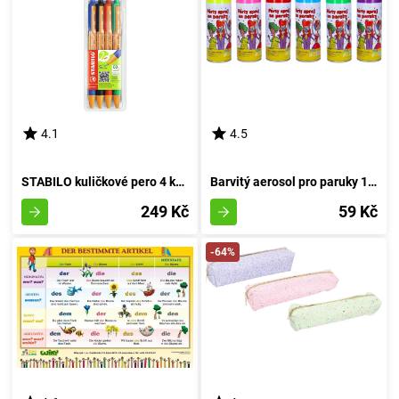
4.1
4.5
STABILO kuličkové pero 4 kusy Sada
Barvitý aerosol pro paruky 140ml
249 Kč
59 Kč
-64%