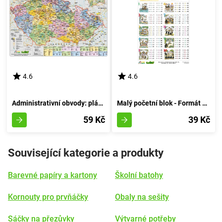
4.6
4.6
Administrativní obvody: plánek formátu A3
Malý početní blok - Formát A4
59 Kč
39 Kč
Související kategorie a produkty
Barevné papíry a kartony
Školní batohy
Kornouty pro prvňáčky
Obaly na sešity
Sáčky na přezůvky
Výtvarné potřeby