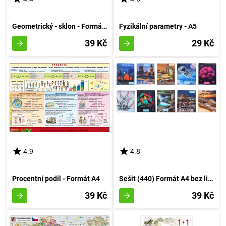
Geometrický - sklon - Formát A4
Fyzikální parametry - A5
39 Kč
29 Kč
4.9
4.8
Procentní podíl - Formát A4
Sešit (440) Formát A4 bez linky, 40 listů, 3D Kombinace
39 Kč
39 Kč