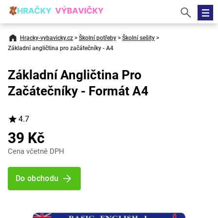
Hracky-vybavicky.cz
>
Školní potřeby
>
Školní sešity
>
Základní angličtina pro začátečníky - A4
Základní Angličtina Pro
Začátečníky - Formát A4
4.7
39 Kč
Cena včetně DPH
Do obchodu