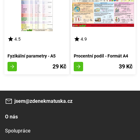
4.5
4.9
Fyzikální parametry - A5
Procentní podíl - Formát A4
29 Kč
39 Kč
jsem@zdenekmatuska.cz
O nás
Spolupráce