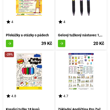
4
4
Překážky a otázky o pádech
Gelový tužkový nástavec 1,0mm (modrá inkoustová náplň)
39 Kč
20 Kč
-29%
4.8
4.7
Kreslicí tužky 18 kusů
Základní Angličtina Pro Začátečníky - Formát A4