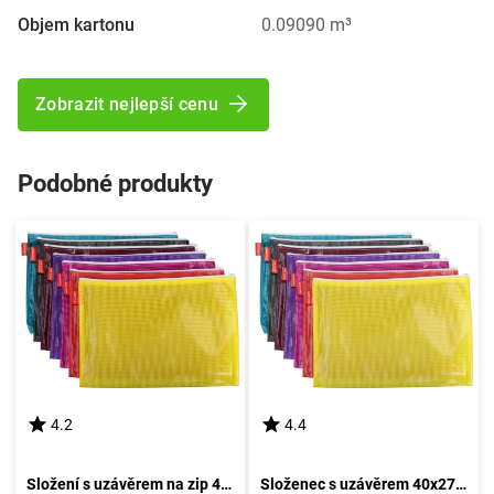
Objem kartonu
0.09090 m³
Zobrazit nejlepší cenu
Podobné produkty
4.2
4.4
Složení s uzávěrem na zip 41,5x32 cm
Složenec s uzávěrem 40x27,5 cm