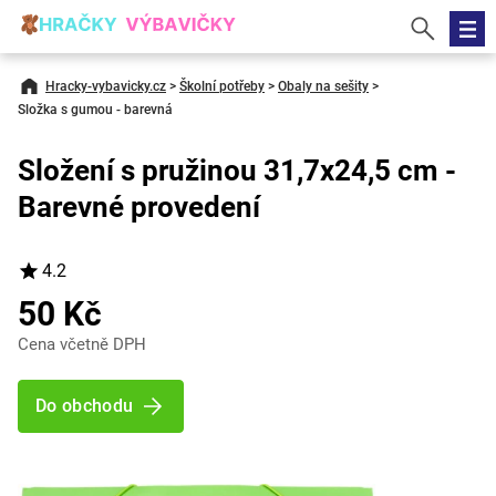
Hracky-vybavicky.cz
>
Školní potřeby
>
Obaly na sešity
>
Složka s gumou - barevná
Složení s pružinou 31,7x24,5 cm -
Barevné provedení
4.2
50 Kč
Cena včetně DPH
Do obchodu