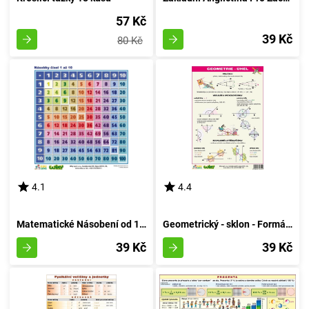
57 Kč
39 Kč
80 Kč
4.1
4.4
Matematické Násobení od 1 do 10 - A4
Geometrický - sklon - Formát A4
39 Kč
39 Kč