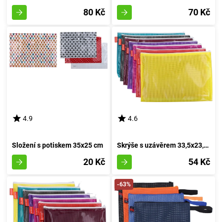
80 Kč
70 Kč
4.9
4.6
Složení s potiskem 35x25 cm
Skrýše s uzávěrem 33,5x23,5 cm
20 Kč
54 Kč
-63%