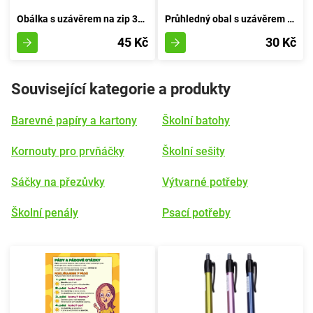
Obálka s uzávěrem na zip 33x24 cm - Průhledná
Průhledný obal s uzávěrem na zip rozměrů 26,5x18,3 cm
45 Kč
30 Kč
Související kategorie a produkty
Barevné papíry a kartony
Školní batohy
Kornouty pro prvňáčky
Školní sešity
Sáčky na přezůvky
Výtvarné potřeby
Školní penály
Psací potřeby