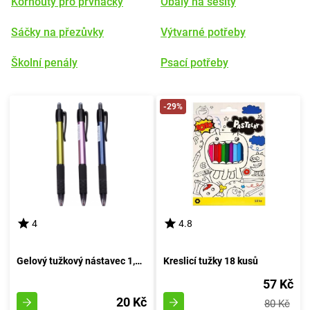
Kornouty pro prvňáčky
Obaly na sešity
Sáčky na přezůvky
Výtvarné potřeby
Školní penály
Psací potřeby
-29%
4
4.8
Gelový tužkový nástavec 1,0mm (modrá inkoustová náplň)
Kreslicí tužky 18 kusů
57 Kč
20 Kč
80 Kč