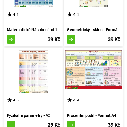
4.1
4.4
Matematické Násobení od 1 do 10 - A4
Geometrický - sklon - Formát A4
39 Kč
39 Kč
4.5
4.9
Fyzikální parametry - A5
Procentní podíl - Formát A4
29 Kč
39 Kč