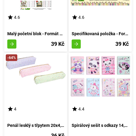
4.6
4.6
Malý početní blok - Formát A4
Specifikovaná položka - Formát A4
39 Kč
39 Kč
-64%
4
4.4
Penál lesklý s třpytem 20x4,5x4,5 cm
Spirálový sešit s odkazy 14,5x20,5 cm, 80 stránek - KOMBINACE
36 Kč