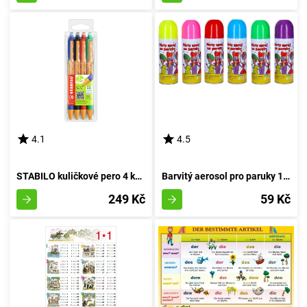
4.1
4.5
STABILO kuličkové pero 4 kusy Sada
Barvitý aerosol pro paruky 140ml
249 Kč
59 Kč