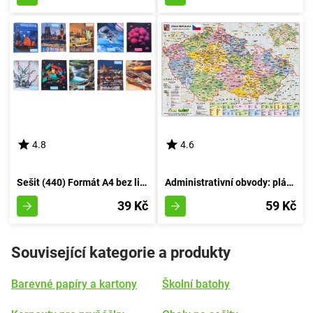
4.8
4.6
Sešit (440) Formát A4 bez linky, 40 listů, 3D Kombinace
Administrativní obvody: plánek formátu A3
39 Kč
59 Kč
Související kategorie a produkty
Barevné papíry a kartony
Školní batohy