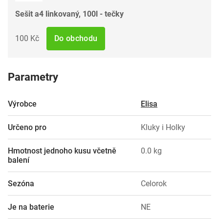
Sešit a4 linkovaný, 100l - tečky
100 Kč
Do obchodu
Parametry
Výrobce
Elisa
Určeno pro
Kluky i Holky
Hmotnost jednoho kusu včetně
0.0 kg
balení
Sezóna
Celorok
Je na baterie
NE