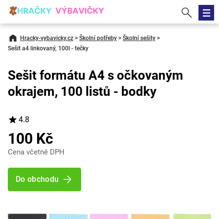
Hracky-vybavicky.cz
>
Školní potřeby
>
Školní sešity
>
Sešit a4 linkovaný, 100l - tečky
Sešit formátu A4 s očkovaným
okrajem, 100 listů - bodky
4.8
100 Kč
Cena včetně DPH
Do obchodu