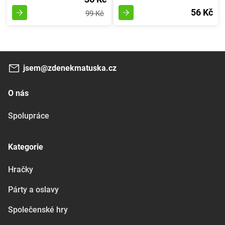
56 Kč
99 Kč
jsem@zdenekmatuska.cz
O nás
Spolupráce
Kategorie
Hračky
Párty a oslavy
Společenské hry