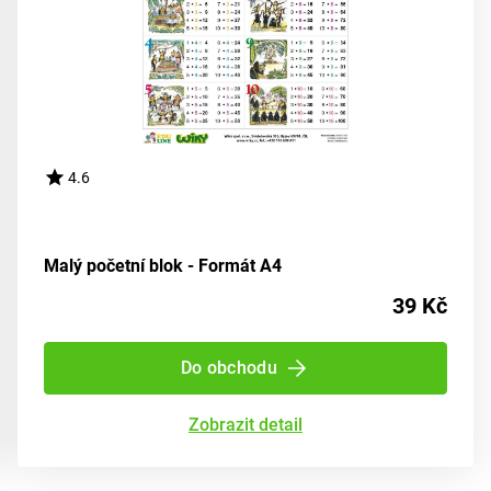
4.6
Malý početní blok - Formát A4
39 Kč
Do obchodu
Zobrazit detail