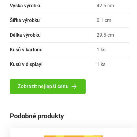
Výška výrobku
42.5 cm
Šířka výrobku
0.1 cm
Délka výrobku
29.5 cm
Kusů v kartonu
1 ks
Kusů v displayi
1 ks
Zobrazit nejlepší cenu
Podobné produkty