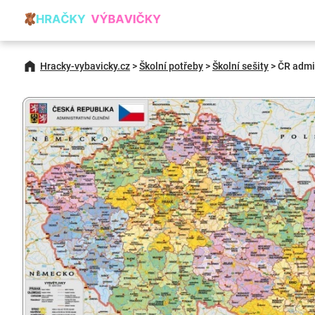
Hracky-vybavicky.cz
>
Školní potřeby
>
Školní sešity
>
ČR admi