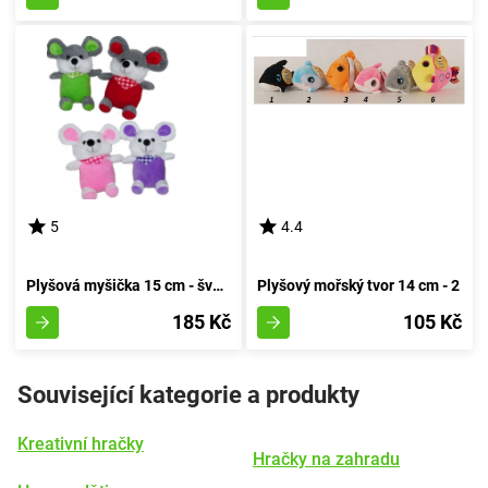
5
4.4
Plyšová myšička 15 cm - švestková
Plyšový mořský tvor 14 cm - 2
185 Kč
105 Kč
Související kategorie a produkty
Kreativní hračky
Hračky na zahradu