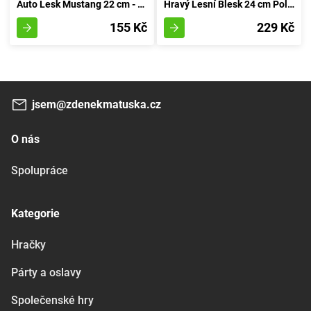
Auto Lesk Mustang 22 cm - rudá
Hravý Lesní Blesk 24 cm Polesie - rudá
155 Kč
229 Kč
jsem@zdenekmatuska.cz
O nás
Spolupráce
Kategorie
Hračky
Párty a oslavy
Společenské hry