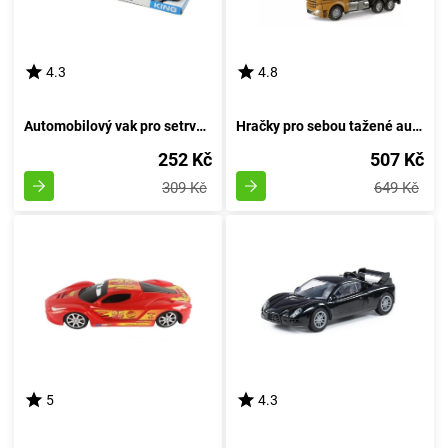
4.3
4.8
Automobilový vak pro setrvačník
Hračky pro sebou tažené autíčka
252 Kč
507 Kč
309 Kč
649 Kč
5
4.3