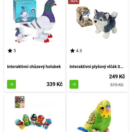
-52%
5
4.3
Interaktivní chůzevý holubek
Interaktivní plyšový vlčák Severský
249 Kč
339 Kč
519 Kč