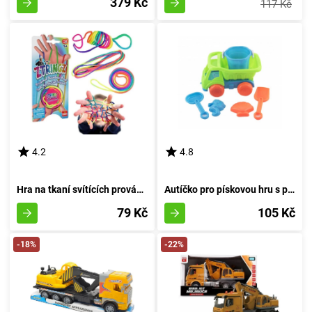
379 Kč
117 Kč
4.2
4.8
Hra na tkaní svítících provázků v oblouku
Autíčko pro pískovou hru s příslušenstvím 16 cm
79 Kč
105 Kč
-18%
-22%