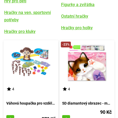
Hry pro děti
Figurky a zvířátka
Hračky na ven, sportovní
Ostatní hračky
potřeby
Hračky pro holky
Hračky pro kluky
-23%
4
4
Váhová houpačka pro vzdělávání opic
5D diamantový obrazec - malé koťátko
90 Kč