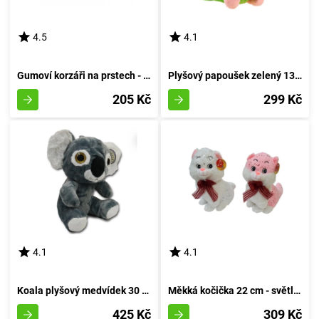
4.5
4.1
Gumoví korzáři na prstech - herní hračka pro děti
Plyšový papoušek zelený 13 cm
205 Kč
299 Kč
4.1
4.1
Koala plyšový medvídek 30 cm
Měkká kočička 22 cm - světlá barva
425 Kč
309 Kč