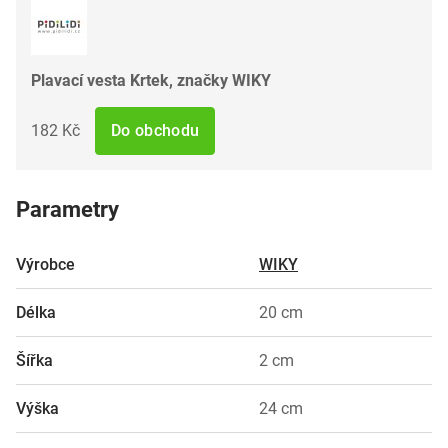
Plavací vesta Krtek, značky WIKY
182 Kč
Do obchodu
Parametry
Výrobce
WIKY
Délka
20 cm
Šířka
2 cm
Výška
24 cm