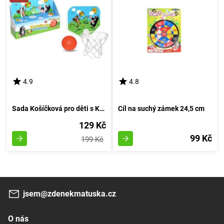
4.9
4.8
Sada Košíčková pro děti s Krtečkem 33 x 25 cm
Cíl na suchý zámek 24,5 cm
129 Kč
99 Kč
199 Kč
jsem@zdenekmatuska.cz
O nás