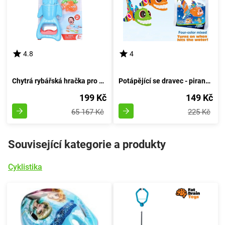
4.8
4
Chytrá rybářská hračka pro děti - Bleskurychlý lov rybek, Wiky, W007674
Potápějící se dravec - piraně, Wiky, W005021
199 Kč
149 Kč
65 167 Kč
225 Kč
Související kategorie a produkty
Cyklistika