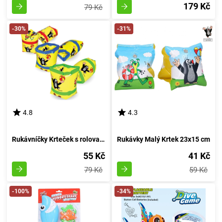
179 Kč
79 Kč
-30%
-31%
4.8
4.3
Rukávníčky Krteček s rolovacím mechanismem 18x17cm
Rukávky Malý Krtek 23x15 cm
55 Kč
41 Kč
79 Kč
59 Kč
-100%
-34%