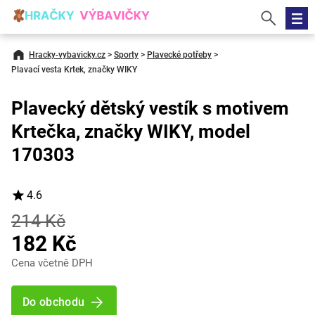
Hracky-vybavicky.cz
>
Sporty
>
Plavecké potřeby
>
Plavací vesta Krtek, značky WIKY
Plavecký dětský vestík s motivem
Krtečka, značky WIKY, model
170303
4.6
214 Kč
182 Kč
Cena včetně DPH
Do obchodu