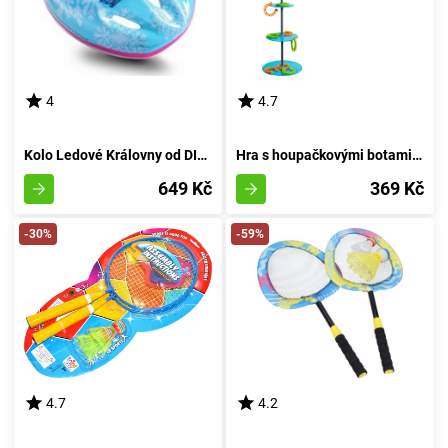
4
4.7
Kolo Ledové Královny od DINO Bikes
Hra s houpačkovými botami Swingin' Kopyta od Fat Brain
649 Kč
369 Kč
-30%
-59%
4.7
4.2