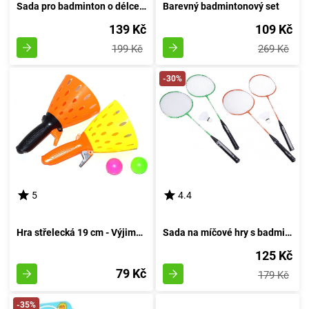
Sada pro badminton o délce 44 centimetrů
Barevný badmintonový set
139 Kč
109 Kč
199 Kč
269 Kč
-30%
5
4.4
Hra střelecká 19 cm - Výjimečná Nabídka!
Sada na míčové hry s badmintonovou výstrojí o délce 64 centimetrů
125 Kč
79 Kč
179 Kč
-35%