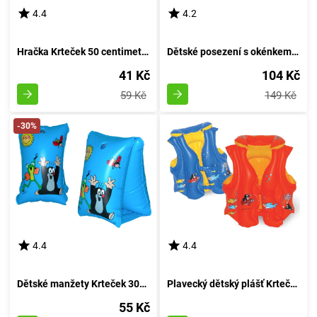
4.4
4.2
Hračka Krteček 50 centimetrů
Dětské posezení s okénkem - Krtek 52x75cm
41 Kč
104 Kč
59 Kč
149 Kč
-30%
4.4
4.4
Dětské manžety Krteček 30x15cm
Plavecký dětský plášť Krteček 45x50 cm
55 Kč