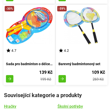
-30%
-59%
4.7
4.2
Sada pro badminton o délce 44 centimetrů
Barevný badmintonový set
139 Kč
109 Kč
199 Kč
269 Kč
Související kategorie a produkty
Hračky
Školní potřeby