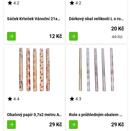
4.2
4.2
Sáček Krteček Vánoční 21x40 cm
Dárkový obal velikosti L o rozměrech 38x32x12 cm od značky Celorok
20 Kč
12 Kč
44 Kč
4.4
4.3
Obalový papír 0,7x2 metru AVANA MIX pro každodenní použití
Role s průhledným obalem 0,7x2 m s různými vzory
29 Kč
29 Kč