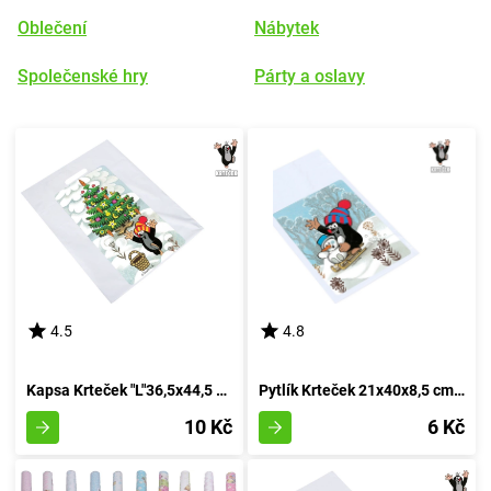
Oblečení
Nábytek
Společenské hry
Párty a oslavy
4.5
4.8
Kapsa Krteček "L"36,5x44,5 cm SVÁTKY
Pytlík Krteček 21x40x8,5 cm SVÁTKY
10 Kč
6 Kč