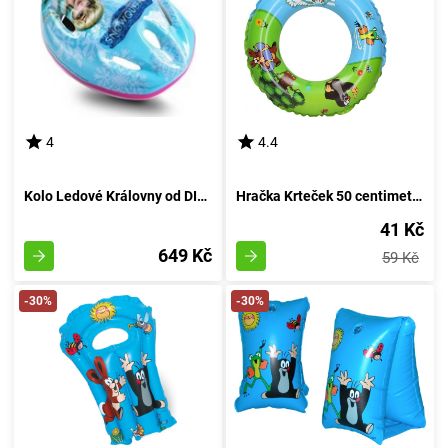
4
4.4
Kolo Ledové Královny od DINO Bikes
Hračka Krteček 50 centimetrů
41 Kč
649 Kč
59 Kč
-30%
-30%