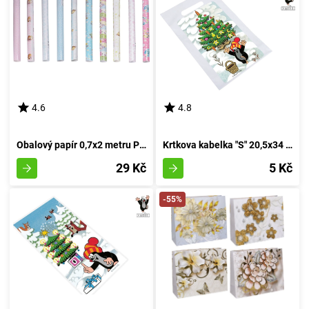
4.6
4.8
Obalový papír 0,7x2 metru PRO DĚTI - RŮZNÁ SMĚS
Krtkova kabelka "S" 20,5x34 cm SVÁTKY
29 Kč
5 Kč
-55%