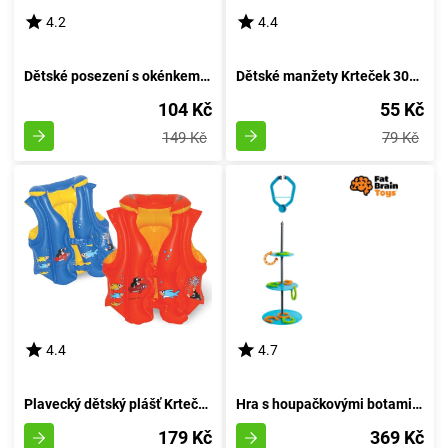
4.2
4.4
Dětské posezení s okénkem - Krtek 52x75cm
Dětské manžety Krteček 30x15cm
104 Kč
55 Kč
149 Kč
79 Kč
4.4
4.7
Plavecký dětský plášť Krteček 45x50 cm
Hra s houpačkovými botami Swingin' Kopyta od Fat Brain
179 Kč
369 Kč