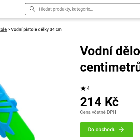
tole
>
Vodní pistole délky 34 cm
Vodní dělo
centimetr
4
214 Kč
Cena včetně DPH
Do obchodu