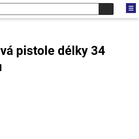
vá pistole délky 34
ů