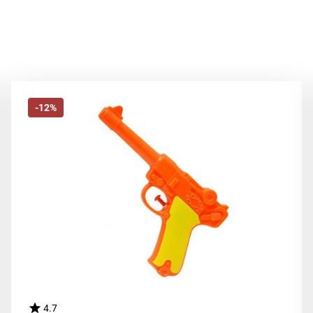
-12%
4.7