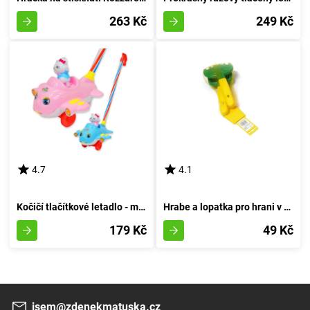
263 Kč
249 Kč
4.7
4.1
Kočičí tlačítkové letadlo - modré barvy
Hrabe a lopatka pro hrani v pisku
179 Kč
49 Kč
jsem@zdenekmatuska.cz