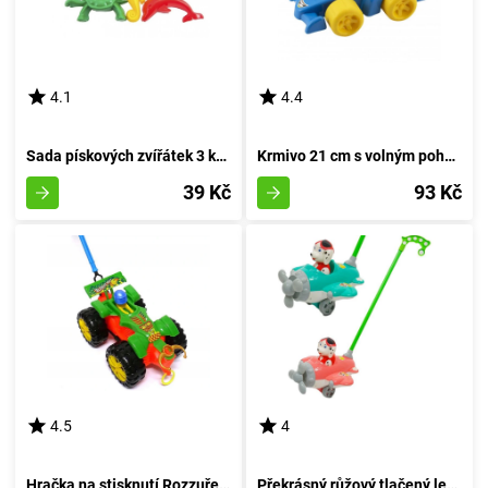
4.1
4.4
Sada pískových zvířátek 3 kusy
Krmivo 21 cm s volným pohybem - červený
39 Kč
93 Kč
4.5
4
Hračka na stisknutí Rozzuřený zvířecí býk
Překrásný růžový tlačený letoun