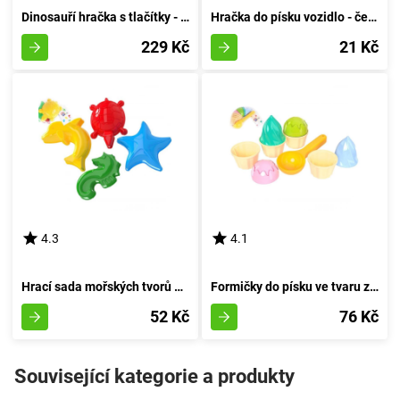
Dinosauří hračka s tlačítky - zelený
Hračka do písku vozidlo - červený
229 Kč
21 Kč
4.3
4.1
Hrací sada mořských tvorů do písku - 4 kusy
Formičky do písku ve tvaru zmrzlinových pohárků
52 Kč
76 Kč
Související kategorie a produkty