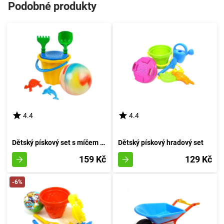
Podobné produkty
4.4
4.4
Dětský pískový set s míčem - rudý odstín
Dětský pískový hradový set
159 Kč
129 Kč
-6%