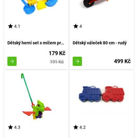
4.1
4
Dětský herní set s míčem pro pískoviště
Dětský váleček 80 cm - rudý
179 Kč
499 Kč
191 Kč
4.3
4.2