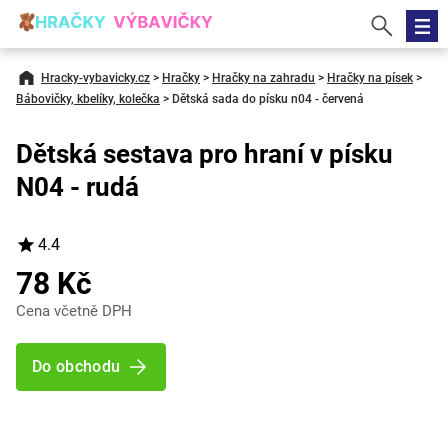
Hracky-vybavicky.cz
>
Hračky
>
Hračky na zahradu
>
Hračky na písek
>
Bábovičky, kbelíky, kolečka
>
Dětská sada do písku n04 - červená
Dětská sestava pro hraní v písku
N04 - rudá
4.4
78 Kč
Cena včetně DPH
Do obchodu