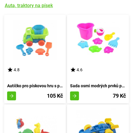
Auta, traktory na písek
4.8
4.6
Autíčko pro pískovou hru s příslušenstvím 16 cm
Sada osmi modrých prvků pro pískování
105 Kč
79 Kč