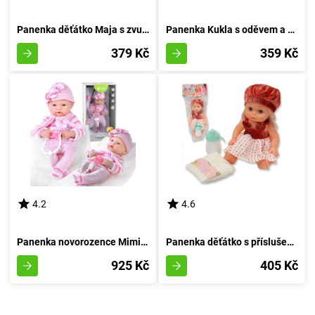
Panenka děťátko Maja s zvukovými efekty
Panenka Kukla s oděvem a příslušenstvím
379 Kč
359 Kč
4.2
4.6
Panenka novorozence Mimi s pacifierem
Panenka děťátko s příslušenstvím 30 cm
925 Kč
405 Kč