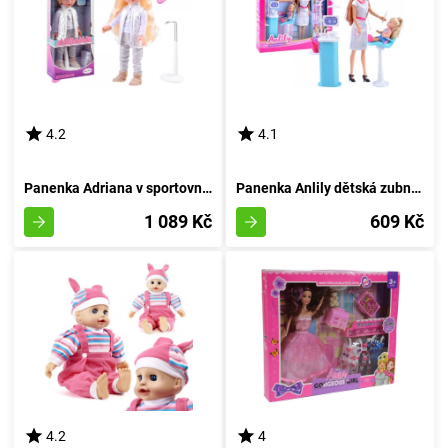
4.2
4.1
Panenka Adriana v sportovním outfitu
Panenka Anlily dětská zubní lékařka
1 089 Kč
609 Kč
4.2
4