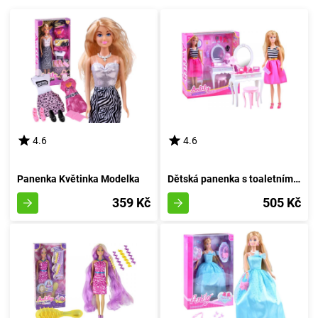
4.6
4.6
Panenka Květinka Modelka
Dětská panenka s toaletním stolečkem Lily
359 Kč
505 Kč