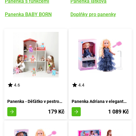
Panenka s funkcemi
Panenka látková
Panenka BABY BORN
Doplňky pro panenky
4.6
4.4
Panenka - Děťátko v pestrobarevných pantoflích s dudlíkem
Panenka Adriana v elegantní róbě
179 Kč
1 089 Kč