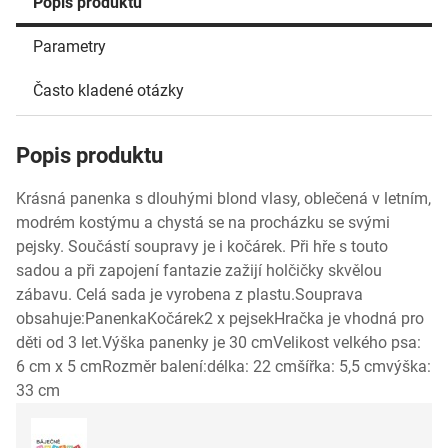
Popis produktu
Parametry
Často kladené otázky
Popis produktu
Krásná panenka s dlouhými blond vlasy, oblečená v letním,
modrém kostýmu a chystá se na procházku se svými
pejsky. Součástí soupravy je i kočárek. Při hře s touto
sadou a při zapojení fantazie zažijí holčičky skvělou
zábavu. Celá sada je vyrobena z plastu.Souprava
obsahuje:PanenkaKočárek2 x pejsekHračka je vhodná pro
děti od 3 let.Výška panenky je 30 cmVelikost velkého psa:
6 cm x 5 cmRozměr balení:délka: 22 cmšířka: 5,5 cmvýška:
33 cm