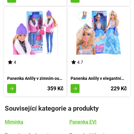
4
4.7
Panenka Anlily v zimním outfitu
Panenka Anlily v elegantním oděvu a koruně
359 Kč
229 Kč
Související kategorie a produkty
Miminka
Panenka EVI