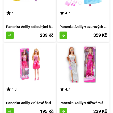
4
4.7
Panenka Anlily s dlouhými švestkovými vlákny
Panenka Anlily v azurových večerních šatech
239 Kč
359 Kč
4.3
4.7
Panenka Anlily v růžové šatičce
Panenka Anlily v růžovém šatě s květinovými zdobeními
195 Kč
239 Kč