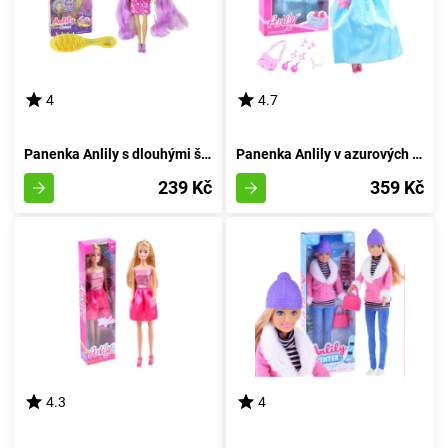
4
4.7
Panenka Anlily s dlouhými švestkovými vlákny
Panenka Anlily v azurových večerních šatech
239 Kč
359 Kč
4.3
4