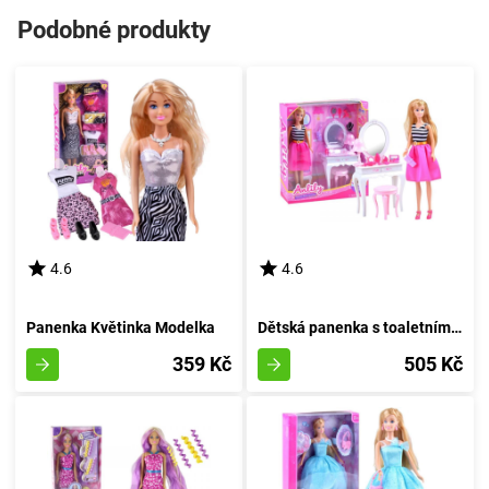
Podobné produkty
4.6
4.6
Panenka Květinka Modelka
Dětská panenka s toaletním stolečkem Lily
359 Kč
505 Kč