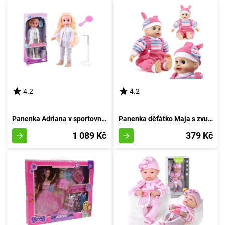
4.2
4.2
Panenka Adriana v sportovním outfitu
Panenka děťátko Maja s zvukovými efekty
1 089 Kč
379 Kč