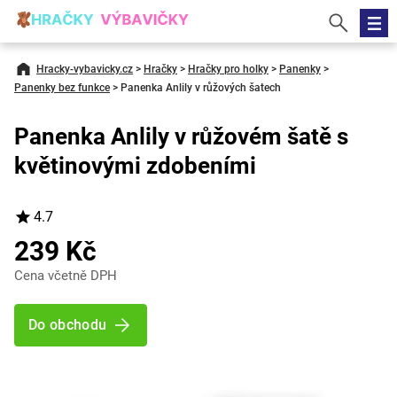
Hracky-vybavicky.cz
>
Hračky
>
Hračky pro holky
>
Panenky
>
Panenky bez funkce
>
Panenka Anlily v růžových šatech
Panenka Anlily v růžovém šatě s
květinovými zdobeními
4.7
239 Kč
Cena včetně DPH
Do obchodu