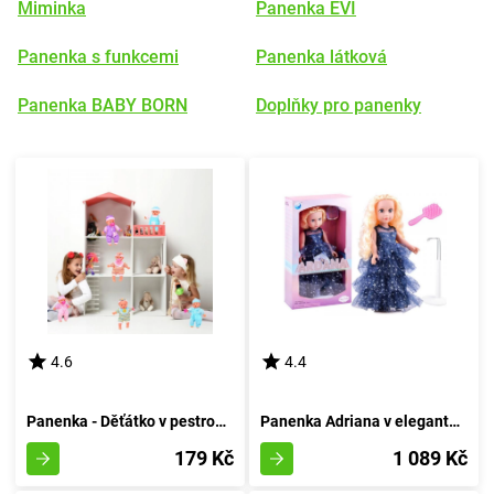
Miminka
Panenka EVI
Panenka s funkcemi
Panenka látková
Panenka BABY BORN
Doplňky pro panenky
4.6
4.4
Panenka - Děťátko v pestrobarevných pantoflích s dudlíkem
Panenka Adriana v elegantní róbě
179 Kč
1 089 Kč