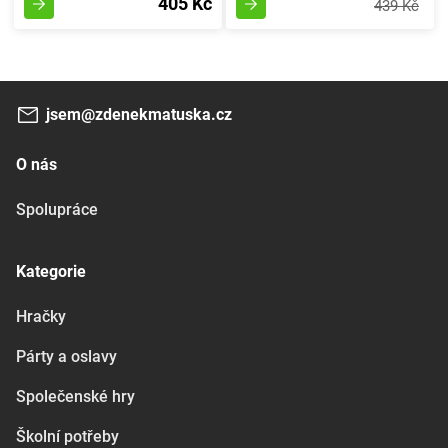
405 Kč
439 Kč
jsem@zdenekmatuska.cz
O nás
Spolupráce
Kategorie
Hračky
Párty a oslavy
Společenské hry
Školní potřeby