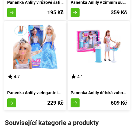
Panenka Anlily v růžové šatičce
Panenka Anlily v zimním outfitu
195 Kč
359 Kč
4.7
4.1
Panenka Anlily v elegantním oděvu a koruně
Panenka Anlily dětská zubní lékařka
229 Kč
609 Kč
Související kategorie a produkty