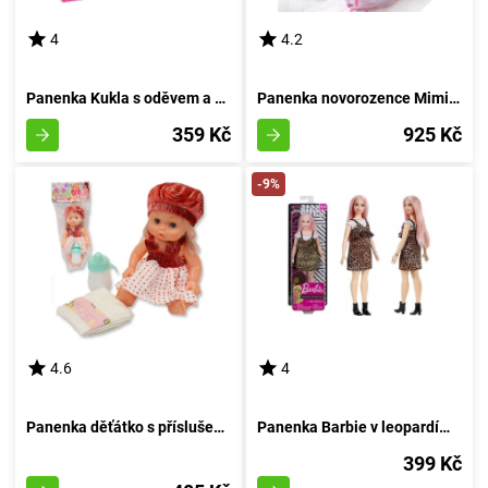
4
4.2
Panenka Kukla s oděvem a příslušenstvím
Panenka novorozence Mimi s pacifierem
359 Kč
925 Kč
-9%
4.6
4
Panenka děťátko s příslušenstvím 30 cm
Panenka Barbie v leopardím rouchu
399 Kč