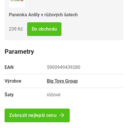
Panenka Anlily v růžových šatech
239 Kč
Do obchodu
Parametry
EAN
5900949439280
Výrobce
Big Toys Group
Šaty
růžové
Zobrazit nejlepší cenu