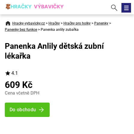
Hracky-vybavicky.cz
>
Hračky
>
Hračky pro holky
>
Panenky
>
Panenky bez funkce
>
Panenka anlily zubařka
Panenka Anlily dětská zubní
lékařka
4.1
609 Kč
Cena včetně DPH
Do obchodu