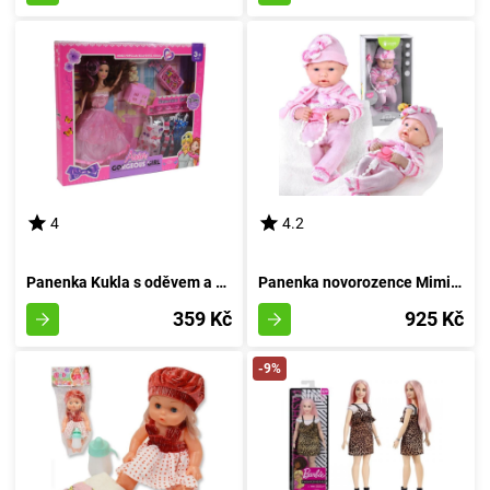
4
4.2
Panenka Kukla s oděvem a příslušenstvím
Panenka novorozence Mimi s pacifierem
359 Kč
925 Kč
-9%