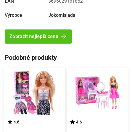
EAN
3696029161852
Výrobce
Jokomisiada
Zobrazit nejlepší cenu
Podobné produkty
4.6
4.6