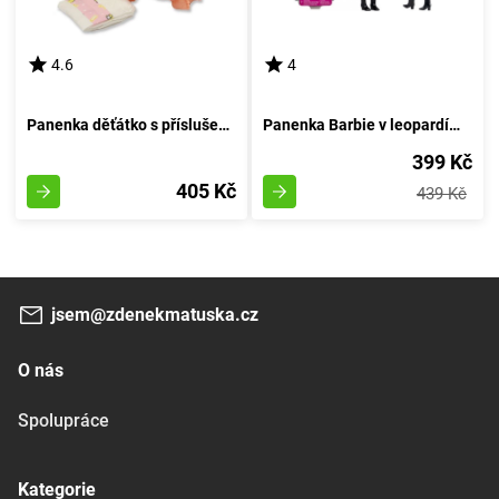
4.6
4
Panenka děťátko s příslušenstvím 30 cm
Panenka Barbie v leopardím rouchu
399 Kč
405 Kč
439 Kč
jsem@zdenekmatuska.cz
O nás
Spolupráce
Kategorie