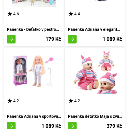
4.6
4.4
Panenka - Děťátko v pestrobarevných pantoflích s dudlíkem
Panenka Adriana v elegantní róbě
179 Kč
1 089 Kč
4.2
4.2
Panenka Adriana v sportovním outfitu
Panenka děťátko Maja s zvukovými efekty
1 089 Kč
379 Kč