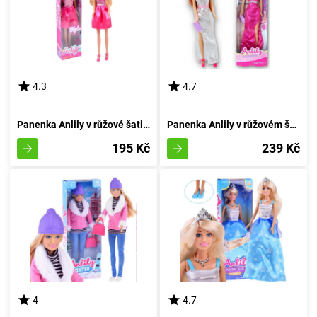
4.3
4.7
Panenka Anlily v růžové šatičce
Panenka Anlily v růžovém šatě s květinovými zdobeními
195 Kč
239 Kč
4
4.7