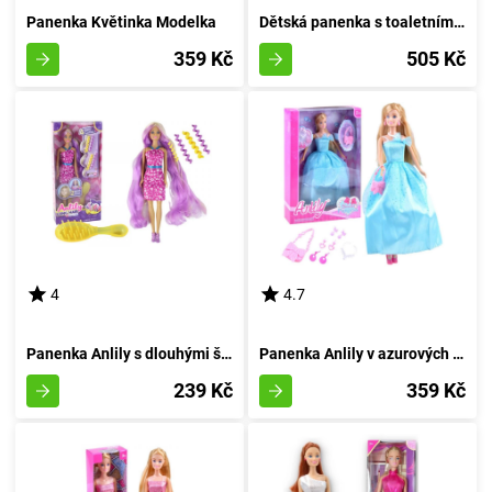
Panenka Květinka Modelka
Dětská panenka s toaletním stolečkem Lily
359 Kč
505 Kč
4
4.7
Panenka Anlily s dlouhými švestkovými vlákny
Panenka Anlily v azurových večerních šatech
239 Kč
359 Kč