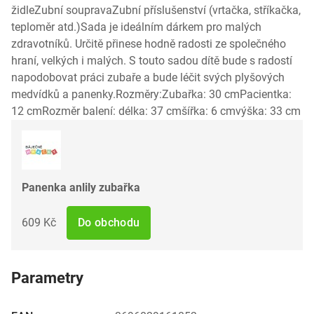
židleZubní soupravaZubní příslušenství (vrtačka, stříkačka,
teploměr atd.)Sada je ideálním dárkem pro malých
zdravotníků. Určitě přinese hodně radosti ze společného
hraní, velkých i malých. S touto sadou dítě bude s radostí
napodobovat práci zubaře a bude léčit svých plyšových
medvídků a panenky.Rozměry:Zubařka: 30 cmPacientka:
12 cmRozměr balení: délka: 37 cmšířka: 6 cmvýška: 33 cm
Panenka anlily zubařka
609 Kč
Do obchodu
Parametry