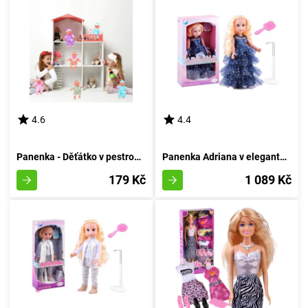
4.6
4.4
Panenka - Děťátko v pestrobarevných pantoflích s dudlíkem
Panenka Adriana v elegantní róbě
179 Kč
1 089 Kč