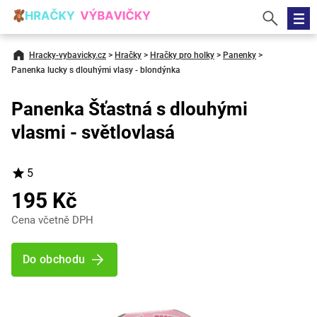
Hracky-vybavicky.cz
>
Hračky
>
Hračky pro holky
>
Panenky
>
Panenka lucky s dlouhými vlasy - blondýnka
Panenka Šťastná s dlouhými
vlasmi - světlovlasá
5
195 Kč
Cena včetně DPH
Do obchodu