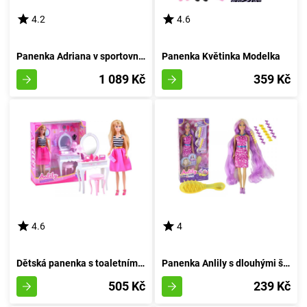
4.2
4.6
Panenka Adriana v sportovním outfitu
Panenka Květinka Modelka
1 089 Kč
359 Kč
4.6
4
Dětská panenka s toaletním stolečkem Lily
Panenka Anlily s dlouhými švestkovými vlákny
505 Kč
239 Kč