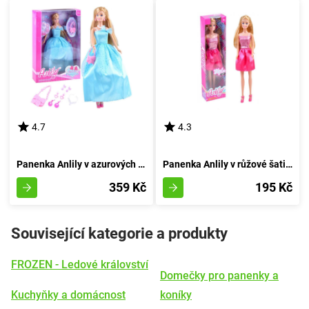
4.7
4.3
Panenka Anlily v azurových večerních šatech
Panenka Anlily v růžové šatičce
359 Kč
195 Kč
Související kategorie a produkty
FROZEN - Ledové království
Domečky pro panenky a
Kuchyňky a domácnost
koníky