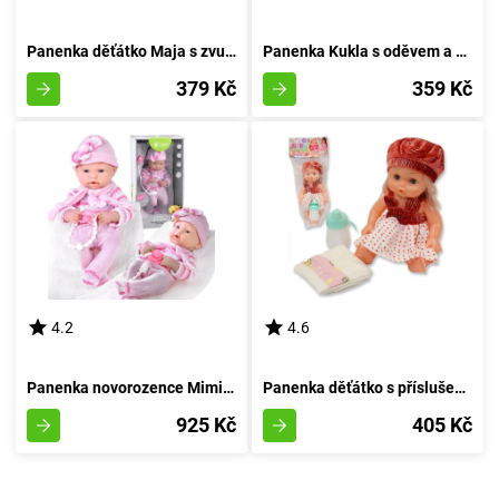
Panenka děťátko Maja s zvukovými efekty
Panenka Kukla s oděvem a příslušenstvím
379 Kč
359 Kč
4.2
4.6
Panenka novorozence Mimi s pacifierem
Panenka děťátko s příslušenstvím 30 cm
925 Kč
405 Kč