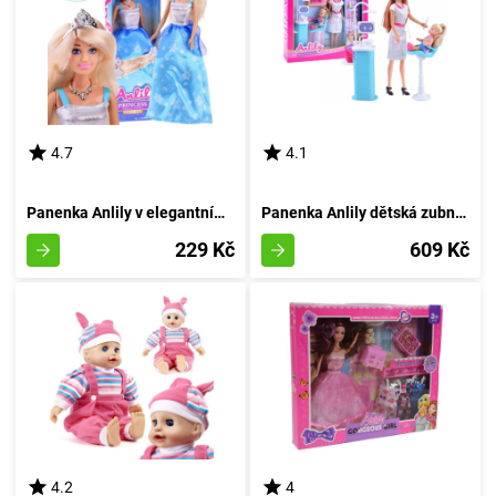
4.7
4.1
Panenka Anlily v elegantním oděvu a koruně
Panenka Anlily dětská zubní lékařka
229 Kč
609 Kč
4.2
4