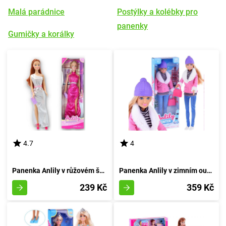
Malá parádnice
Postýlky a kolébky pro
panenky
Gumičky a korálky
4.7
4
Panenka Anlily v růžovém šatě s květinovými zdobeními
Panenka Anlily v zimním outfitu
239 Kč
359 Kč