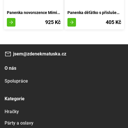
Panenka novorozence Mimi s pacifierem
Panenka děťátko s příslušenstvím 30 cm
925 Kč
405 Kč
jsem@zdenekmatuska.cz
O nás
Spolupráce
Kategorie
Hračky
Párty a oslavy