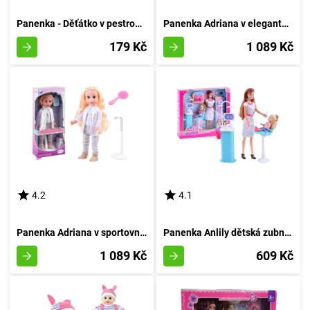
Panenka - Děťátko v pestrobarevných pantoflích s dudlíkem
Panenka Adriana v elegantní róbě
179 Kč
1 089 Kč
4.2
4.1
Panenka Adriana v sportovním outfitu
Panenka Anlily dětská zubní lékařka
1 089 Kč
609 Kč