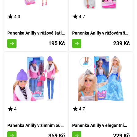
4.3
4.7
Panenka Anlily v růžové šatičce
Panenka Anlily v růžovém šatě s květinovými zdobeními
195 Kč
239 Kč
4
4.7
Panenka Anlily v zimním outfitu
Panenka Anlily v elegantním oděvu a koruně
359 Kč
229 Kč