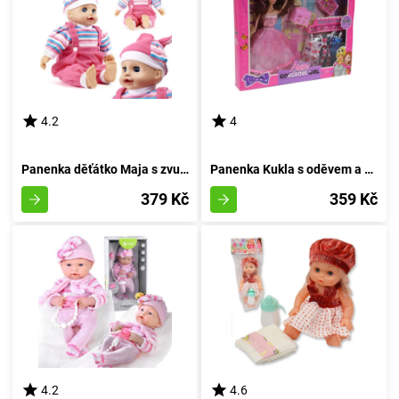
4.2
4
Panenka děťátko Maja s zvukovými efekty
Panenka Kukla s oděvem a příslušenstvím
379 Kč
359 Kč
4.2
4.6