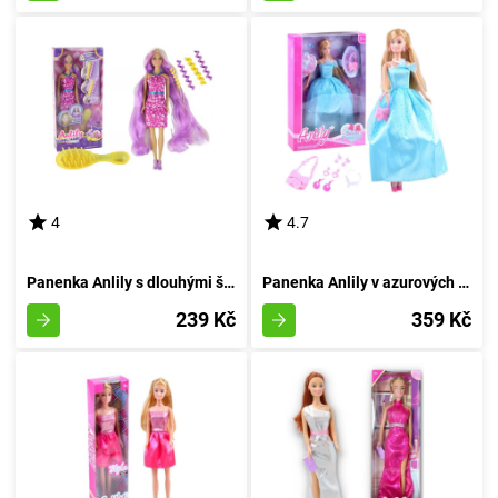
4
4.7
Panenka Anlily s dlouhými švestkovými vlákny
Panenka Anlily v azurových večerních šatech
239 Kč
359 Kč