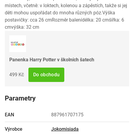
místech, včetně: v loktech, kolenou a zápěstích, takže si jej
děti mohou uspořádat do mnoha různých póz.Výška
postavičky: cca 26 cmRozměr balenídélka: 20 cmšířka: 6
cmvýška: 32 cm
Panenka Harry Potter v školních šatech
499 Kč
Do obchodu
Parametry
EAN
887961707175
Výrobce
Jokomisiada