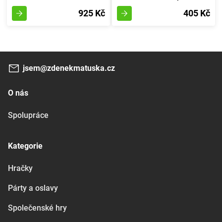
925 Kč
405 Kč
jsem@zdenekmatuska.cz
O nás
Spolupráce
Kategorie
Hračky
Párty a oslavy
Společenské hry