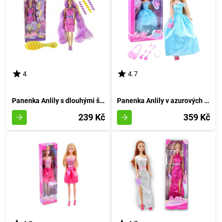
4
4.7
Panenka Anlily s dlouhými švestkovými vlákny
Panenka Anlily v azurových večerních šatech
239 Kč
359 Kč