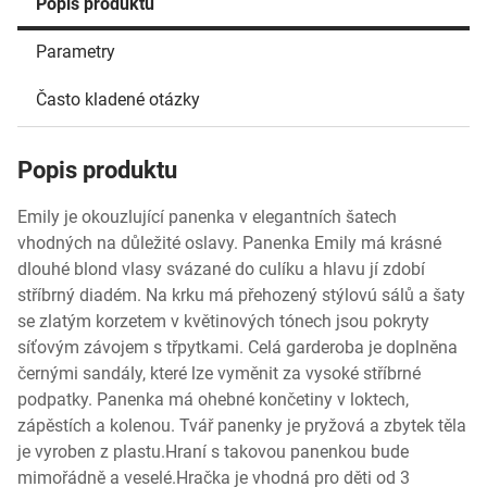
Popis produktu
Parametry
Často kladené otázky
Popis produktu
Emily je okouzlující panenka v elegantních šatech
vhodných na důležité oslavy. Panenka Emily má krásné
dlouhé blond vlasy svázané do culíku a hlavu jí zdobí
stříbrný diadém. Na krku má přehozený stýlovú sálů a šaty
se zlatým korzetem v květinových tónech jsou pokryty
síťovým závojem s třpytkami. Celá garderoba je doplněna
černými sandály, které lze vyměnit za vysoké stříbrné
podpatky. Panenka má ohebné končetiny v loktech,
zápěstích a kolenou. Tvář panenky je pryžová a zbytek těla
je vyroben z plastu.Hraní s takovou panenkou bude
mimořádně a veselé.Hračka je vhodná pro děti od 3