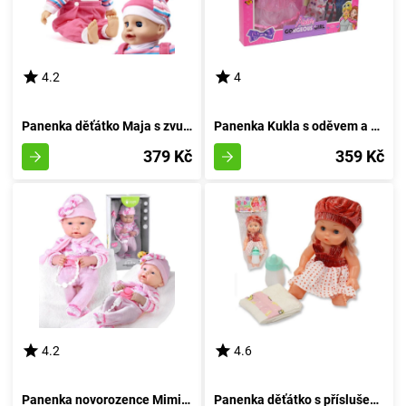
4.2
4
Panenka děťátko Maja s zvukovými efekty
Panenka Kukla s oděvem a příslušenstvím
379 Kč
359 Kč
4.2
4.6
Panenka novorozence Mimi s pacifierem
Panenka děťátko s příslušenstvím 30 cm