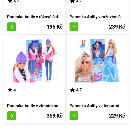
4.3
4.7
Panenka Anlily v růžové šatičce
Panenka Anlily v růžovém šatě s květinovými zdobeními
195 Kč
239 Kč
4
4.7
Panenka Anlily v zimním outfitu
Panenka Anlily v elegantním oděvu a koruně
359 Kč
229 Kč