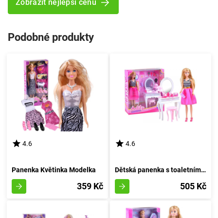
Zobrazit nejlepší cenu
Podobné produkty
4.6
4.6
Panenka Květinka Modelka
Dětská panenka s toaletním stolečkem Lily
359 Kč
505 Kč