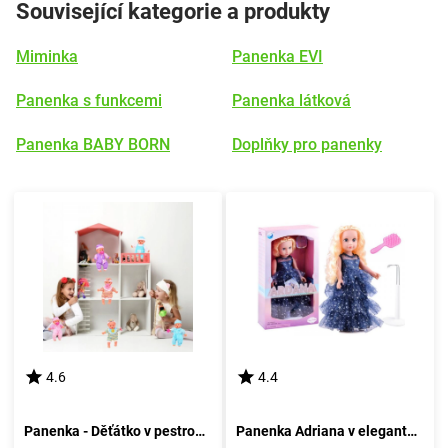
Související kategorie a produkty
Miminka
Panenka EVI
Panenka s funkcemi
Panenka látková
Panenka BABY BORN
Doplňky pro panenky
4.6
4.4
Panenka - Děťátko v pestrobarevných pantoflích s dudlíkem
Panenka Adriana v elegantní róbě