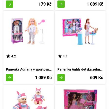
179 Kč
1 089 Kč
4.2
4.1
Panenka Adriana v sportovním outfitu
Panenka Anlily dětská zubní lékařka
1 089 Kč
609 Kč