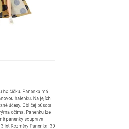
y
u holčičku. Panenka má
novou halenku. Na jejích
zné účesy. Obličej působí
drýma očima. Panenku lze
omě panenky souprava
d 3 let.Rozměry:Panenka: 30