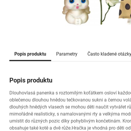
Popis produktu
Parametry
Často kladené otázk
Popis produktu
Dlouhovlasá panenka s roztomilým koťátkem osloví každo
oblečenou dlouhou hnědou tečkovanou sukni a černou volá
dlouhých hnědých vlasech se mohou děti naučit vytvářet rů
mimořádně realisticky, s namalovanými rty a velkýma mo
umístit do různých pozic díky pohyblivým končetinám. Kr
obsahuje také kotě a dvě růže.Hračka je vhodná pro děti o