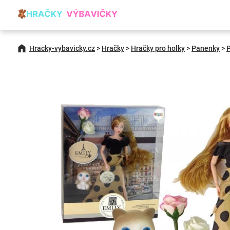
Hracky-vybavicky.cz
>
Hračky
>
Hračky pro holky
>
Panenky
>