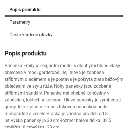
Popis produktu
Parametry
Často kladené otázky
Popis produktu
Panenka Emily je elegantní model s dlouhými blond vlasy
oblečená v módi garderobě. Její hlava je zdobena
stříbrným diadémem a je postava je pokryta zlato béžovým
oblečením ve stylu růže. Nohy panenky jsou zdobené
stříbrnými sandály. Panenka má ohebné končetiny v
zápěstích, loktech a kolenou. Hlava panenky je vyrobena z
gumy, tělo z plastu.Hraní s takovou panenkou bude
mimořádně a veselé.Hračka je vhodná pro děti od 3
let.Výška panenky je 30 cmRozměr balení:délka: 32,5
cmšířka: 8 cmvýška: 28 cm