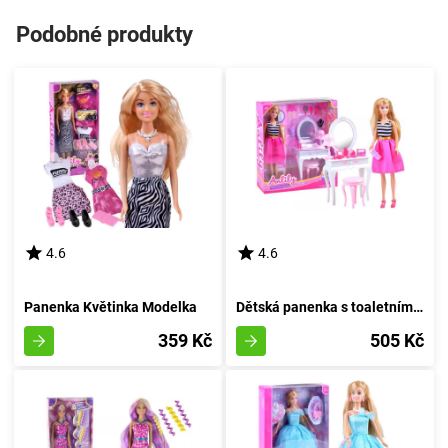
Podobné produkty
4.6
4.6
Panenka Květinka Modelka
Dětská panenka s toaletním stolečkem Lily
359 Kč
505 Kč