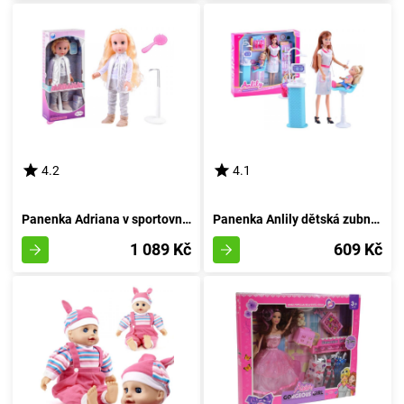
4.2
4.1
Panenka Adriana v sportovním outfitu
Panenka Anlily dětská zubní lékařka
1 089 Kč
609 Kč