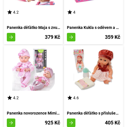
4.2
4
Panenka děťátko Maja s zvukovými efekty
Panenka Kukla s oděvem a příslušenstvím
379 Kč
359 Kč
4.2
4.6
Panenka novorozence Mimi s pacifierem
Panenka děťátko s příslušenstvím 30 cm
925 Kč
405 Kč