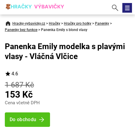
Hracky-vybavicky.cz
>
Hračky
>
Hračky pro holky
>
Panenky
>
Panenky bez funkce
>
Panenka Emily s blond vlasy
Panenka Emily modelka s plavými
vlasy - Vláčná Vlčice
4.6
1 687 Kč
153 Kč
Cena včetně DPH
Do obchodu