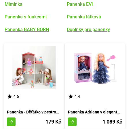
Miminka
Panenka EVI
Panenka s funkcemi
Panenka látková
Panenka BABY BORN
Doplňky pro panenky
4.6
4.4
Panenka - Děťátko v pestrobarevných pantoflích s dudlíkem
Panenka Adriana v elegantní róbě
179 Kč
1 089 Kč