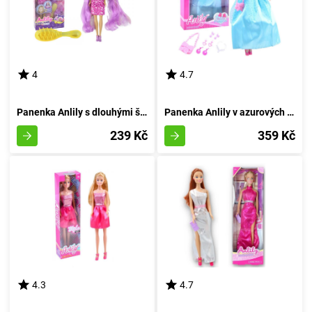
4
4.7
Panenka Anlily s dlouhými švestkovými vlákny
Panenka Anlily v azurových večerních šatech
239 Kč
359 Kč
4.3
4.7