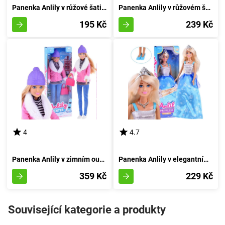
Panenka Anlily v růžové šatičce
Panenka Anlily v růžovém šatě s květinovými zdobeními
195 Kč
239 Kč
4
4.7
Panenka Anlily v zimním outfitu
Panenka Anlily v elegantním oděvu a koruně
359 Kč
229 Kč
Související kategorie a produkty