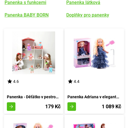
Panenka s funkcemi
Panenka látková
Panenka BABY BORN
Doplňky pro panenky
4.6
4.4
Panenka - Děťátko v pestrobarevných pantoflích s dudlíkem
Panenka Adriana v elegantní róbě
179 Kč
1 089 Kč