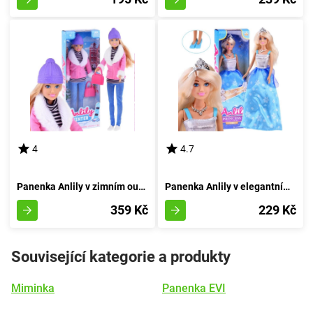
4
4.7
Panenka Anlily v zimním outfitu
Panenka Anlily v elegantním oděvu a koruně
359 Kč
229 Kč
Související kategorie a produkty
Miminka
Panenka EVI