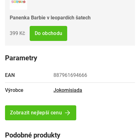
Panenka Barbie v leopardích šatech
399 Kč
Do obchodu
Parametry
EAN
887961694666
Výrobce
Jokomisiada
Zobrazit nejlepší cenu
Podobné produkty