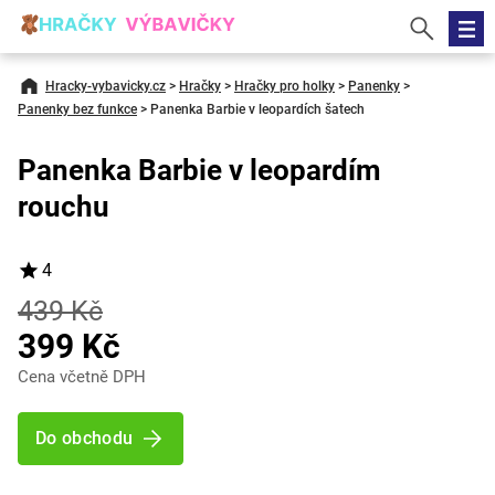
Hracky-vybavicky.cz
>
Hračky
>
Hračky pro holky
>
Panenky
>
Panenky bez funkce
>
Panenka Barbie v leopardích šatech
Panenka Barbie v leopardím
rouchu
4
439 Kč
399 Kč
Cena včetně DPH
Do obchodu