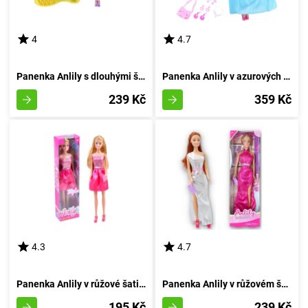
4
4.7
Panenka Anlily s dlouhými švestkovými vlákny
Panenka Anlily v azurových večerních šatech
239 Kč
359 Kč
4.3
4.7
Panenka Anlily v růžové šatičce
Panenka Anlily v růžovém šatě s květinovými zdobeními
195 Kč
239 Kč