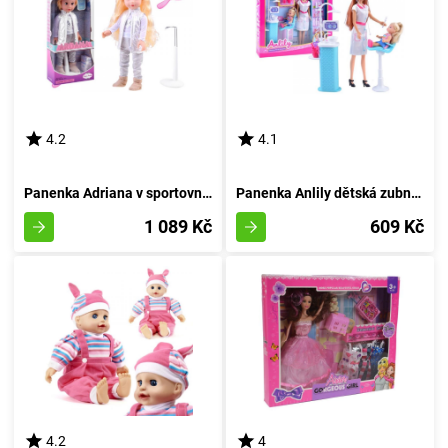
4.2
4.1
Panenka Adriana v sportovním outfitu
Panenka Anlily dětská zubní lékařka
1 089 Kč
609 Kč
4.2
4