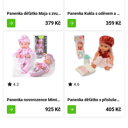
Panenka děťátko Maja s zvukovými efekty
Panenka Kukla s oděvem a příslušenstvím
379 Kč
359 Kč
4.2
4.6
Panenka novorozence Mimi s pacifierem
Panenka děťátko s příslušenstvím 30 cm
925 Kč
405 Kč