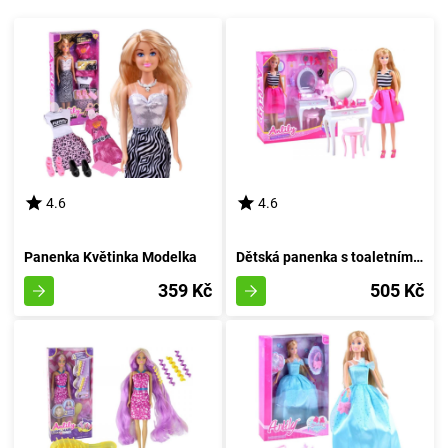
4.6
4.6
Panenka Květinka Modelka
Dětská panenka s toaletním stolečkem Lily
359 Kč
505 Kč