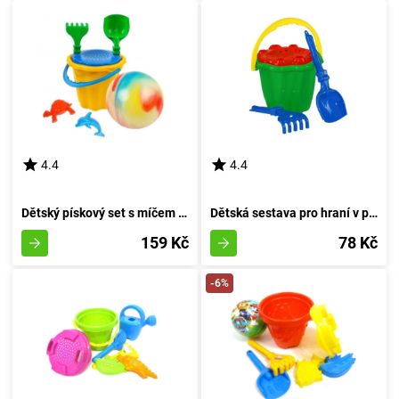
4.4
4.4
Dětský pískový set s míčem - rudý odstín
Dětská sestava pro hraní v písku N04 - rudá
159 Kč
78 Kč
-6%