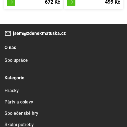
672 Kč
499 Kč
jsem@zdenekmatuska.cz
O nás
Spolupráce
Kategorie
Hračky
Párty a oslavy
Společenské hry
Školní potřeby