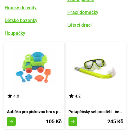
Hračky do vody
Hrací domečky
Dětské bazénky
Létací draci
Houpačky
4.8
4.2
Autíčko pro pískovou hru s příslušenstvím 16 cm
Potápěčský set pro děti - červený
105 Kč
245 Kč