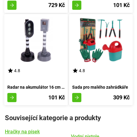
729 Kč
101 Kč
4.8
4.8
Radar na akumulátor 16 cm - Semaforico
Sada pro malého zahrádkáře
101 Kč
309 Kč
Související kategorie a produkty
Hračky na písek
Vodní pistole