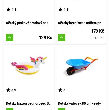
4.4
4.1
Dětský pískový hradový set
Dětský herní set s míčem pro pískoviště
179 Kč
129 Kč
191 Kč
4.9
4
Dětský bazén Jednorožec Bestway 57441 - Koupací bazén Jednorožec Bestway 57441
Dětský váleček 80 cm - rudý