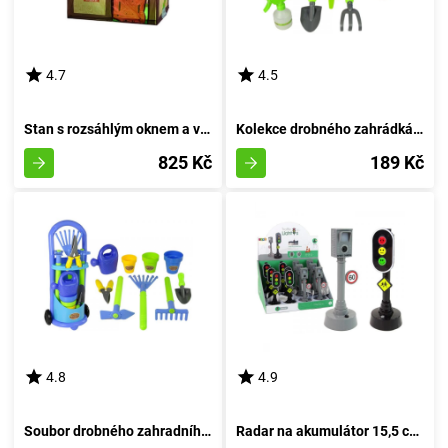
4.7
4.5
Stan s rozsáhlým oknem a vstupem
Kolekce drobného zahrádkáře
825 Kč
189 Kč
4.8
4.9
Soubor drobného zahradního pomocníka na vozíčku
Radar na akumulátor 15,5 cm - Světelná signalizace