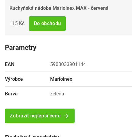
Kuchyňská nádoba Marioinex MAX - červená
115 Kč
Do obchodu
Parametry
EAN
5903033901144
Výrobce
Marioinex
Barva
zelená
Zobrazit nejlepší cenu