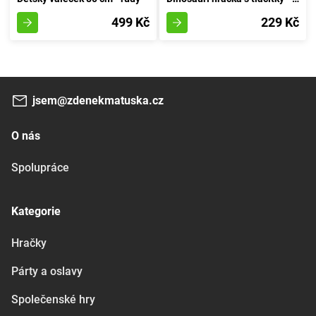
499 Kč
229 Kč
jsem@zdenekmatuska.cz
O nás
Spolupráce
Kategorie
Hračky
Párty a oslavy
Společenské hry