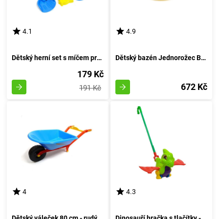
4.1
4.9
Dětský herní set s míčem pro pískoviště
Dětský bazén Jednorožec Bestway 57441 - Koupací bazén Jednorožec Bestway 57441
179 Kč
672 Kč
191 Kč
4
4.3
Dětský váleček 80 cm - rudý
Dinosauří hračka s tlačítky - zelený