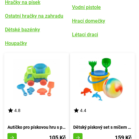
Hračky na písek
Vodní pistole
Ostatní hračky na zahradu
Hrací domečky
Dětské bazénky
Létací draci
Houpačky
4.8
4.4
Autíčko pro pískovou hru s příslušenstvím 16 cm
Dětský pískový set s míčem - rudý odstín
105 Kč
159 Kč