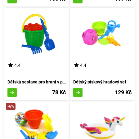
4.4
4.4
Dětská sestava pro hraní v písku N04 - rudá
Dětský pískový hradový set
78 Kč
129 Kč
-6%