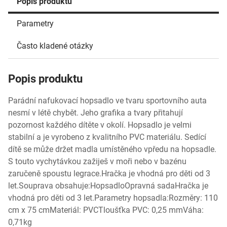
Popis produktu
Parametry
Často kladené otázky
Popis produktu
Parádní nafukovací hopsadlo ve tvaru sportovního auta
nesmí v létě chybět. Jeho grafika a tvary přitahují
pozornost každého dítěte v okolí. Hopsadlo je velmi
stabilní a je vyrobeno z kvalitního PVC materiálu. Sedící
dítě se může držet madla umístěného vpředu na hopsadle.
S touto vychytávkou zažiješ v moři nebo v bazénu
zaručeně spoustu legrace.Hračka je vhodná pro děti od 3
let.Souprava obsahuje:HopsadloOpravná sadaHračka je
vhodná pro děti od 3 let.Parametry hopsadla:Rozměry: 110
cm x 75 cmMateriál: PVCTloušťka PVC: 0,25 mmVáha:
0,71kg