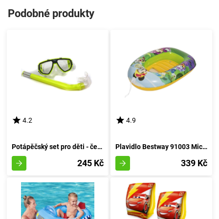
Podobné produkty
4.2
4.9
Potápěčský set pro děti - červený
Plavidlo Bestway 91003 Mickey Mouse
245 Kč
339 Kč