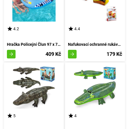
4.2
4.4
Hračka Policejní Člun 97 x 74 cm od Bestway 34153
Nafukovací ochranné rukávky s motivem auta od značky Mondo
409 Kč
179 Kč
5
4