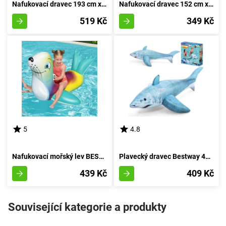
Nafukovací dravec 193 cm x 94 cm od Bestway 41478
Nafukovací dravec 152 cm x 71 cm od Bestway - Model 41477
519 Kč
349 Kč
5
4.8
Nafukovací mořský lev BESTWAY 41479
Plavecký dravec Bestway 41405 rozměry 183 x 102 cm
439 Kč
409 Kč
Související kategorie a produkty