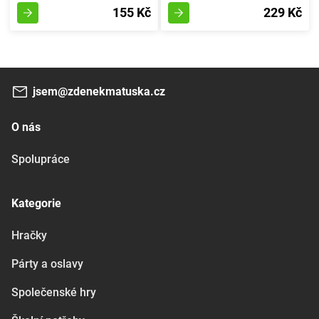
155 Kč
229 Kč
jsem@zdenekmatuska.cz
O nás
Spolupráce
Kategorie
Hračky
Párty a oslavy
Společenské hry