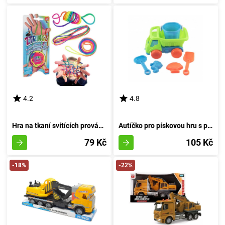
4.2
4.8
Hra na tkaní svítících provázků v oblouku
Autíčko pro pískovou hru s příslušenstvím 16 cm
79 Kč
105 Kč
-18%
-22%