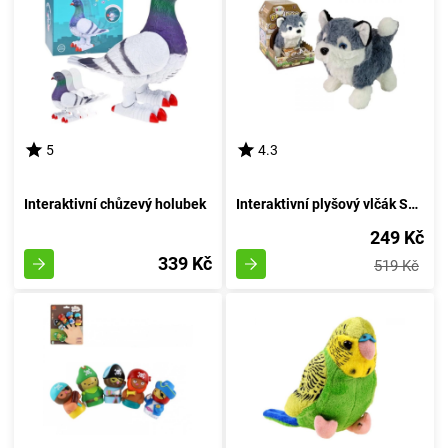
5
4.3
Interaktivní chůzevý holubek
Interaktivní plyšový vlčák Severský
249 Kč
339 Kč
519 Kč