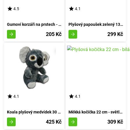
4.5
4.1
Gumoví korzáři na prstech - herní hračka pro děti
Plyšový papoušek zelený 13 cm
205 Kč
299 Kč
4.1
4.1
Koala plyšový medvídek 30 cm
Měkká kočička 22 cm - světlá barva
425 Kč
309 Kč