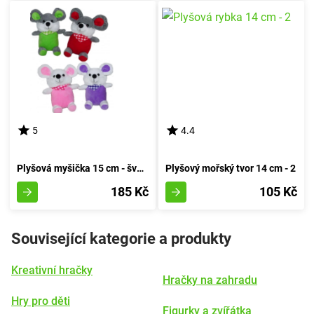
5
4.4
Plyšová myšička 15 cm - švestková
Plyšový mořský tvor 14 cm - 2
185 Kč
105 Kč
Související kategorie a produkty
Kreativní hračky
Hračky na zahradu
Hry pro děti
Figurky a zvířátka