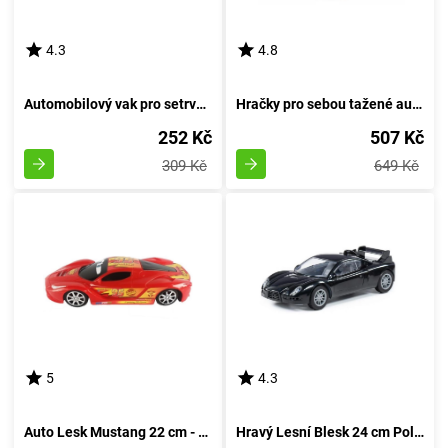
4.3
4.8
Automobilový vak pro setrvačník
Hračky pro sebou tažené autíčka
252 Kč
507 Kč
309 Kč
649 Kč
5
4.3
Auto Lesk Mustang 22 cm - rudá
Hravý Lesní Blesk 24 cm Polesie - rudá