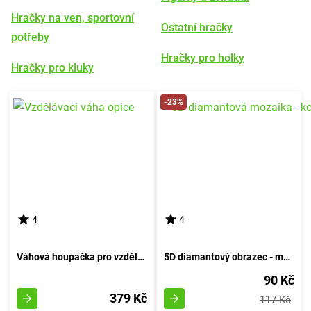
Hračky na ven, sportovní
Ostatní hračky
potřeby
Hračky pro holky
Hračky pro kluky
-23%
4
4
Váhová houpačka pro vzdělávání opic
5D diamantový obrazec - malé koťátko
90 Kč
379 Kč
117 Kč