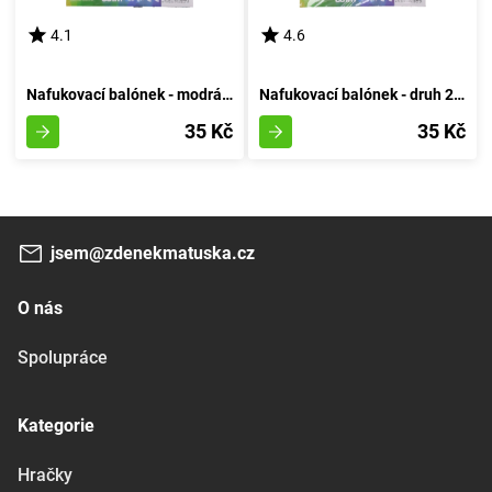
4.1
4.6
Nafukovací balónek - modrá velikost 3
Nafukovací balónek - druh 2 azurový
35 Kč
35 Kč
jsem@zdenekmatuska.cz
O nás
Spolupráce
Kategorie
Hračky