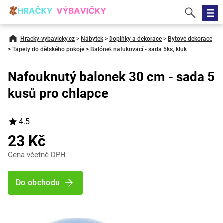
Hracky-vybavicky.cz
>
Nábytek
>
Doplňky a dekorace
>
Bytové dekorace
>
Tapety do dětského pokoje
>
Balónek nafukovací - sada 5ks, kluk
Nafouknutý balonek 30 cm - sada 5
kusů pro chlapce
4.5
23 Kč
Cena včetně DPH
Do obchodu