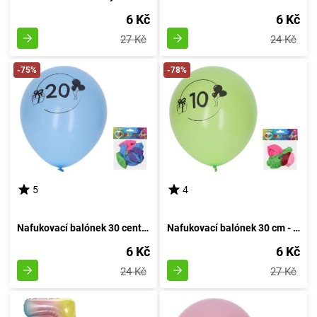
6 Kč
6 Kč
27 Kč
24 Kč
-75%
-78%
5
4
Nafukovací balónek 30 centimetrů - sada 5 kusů, s číslem 20
Nafukovací balónek 30 cm - sada 5 kusů, s číslem 10
6 Kč
6 Kč
24 Kč
27 Kč