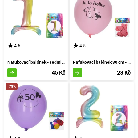
4.6
4.5
Nafukovací balónek - sedmička duhová
Nafukovací balónek 30 cm - sada 5 kusů, Dívka
45 Kč
23 Kč
-78%