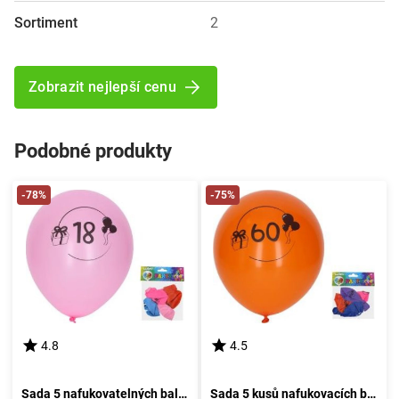
Sortiment
2
Zobrazit nejlepší cenu
Podobné produkty
-78%
-75%
4.8
4.5
Sada 5 nafukovatelných balónků o průměru 30 cm, s motivem číslo 18
Sada 5 kusů nafukovacích balónků o průměru 30 cm - číslo 60