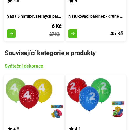
4.8
4
Sada 5 nafukovatelných balónků o průměru 30 cm, s číslem 50
Nafukovací balónek - druhé číslo duhy
6 Kč
45 Kč
27 Kč
Související kategorie a produkty
Sváteční dekorace
4.8
4.1