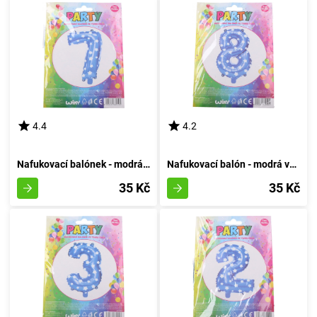
4.4
4.2
Nafukovací balónek - modrá sedmička
Nafukovací balón - modrá varianta číslo osm
35 Kč
35 Kč