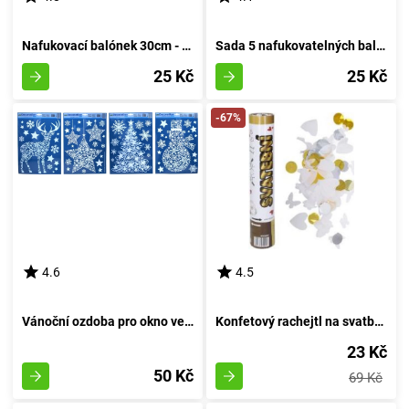
Nafukovací balónek 30cm - sada 5 kusů, s pořadovým číslem 4
Sada 5 nafukovatelných balónků o průměru 30 cm - číslo dva
25 Kč
25 Kč
-67%
4.6
4.5
Vánoční ozdoba pro okno velikosti 41x29 cm
Konfetový rachejtl na svatbu, výstřelový, délka 30 cm
23 Kč
50 Kč
69 Kč