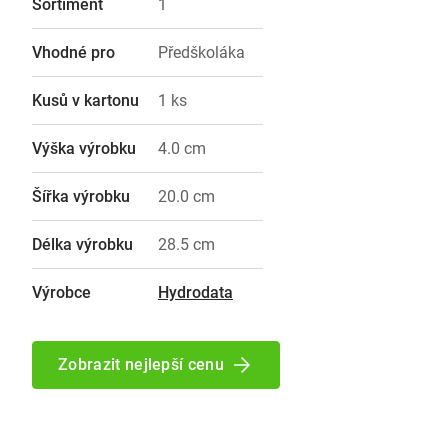
Sortiment
1
Vhodné pro
Předškoláka
Kusů v kartonu
1 ks
Výška výrobku
4.0 cm
Šířka výrobku
20.0 cm
Délka výrobku
28.5 cm
Výrobce
Hydrodata
Zobrazit nejlepší cenu