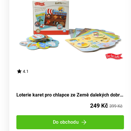
4.1
Loterie karet pro chlapce ze Země dalekých dobrodružství
249 Kč
399 Kč
Do obchodu