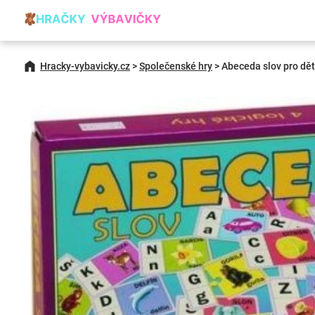
Hracky-vybavicky.cz
>
Společenské hry
>
Abeceda slov pro dět