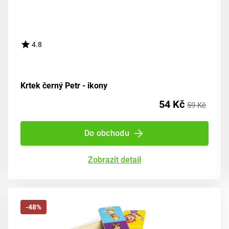
4.8
Krtek černý Petr - ikony
54 Kč
59 Kč
Do obchodu
Zobrazit detail
-48%