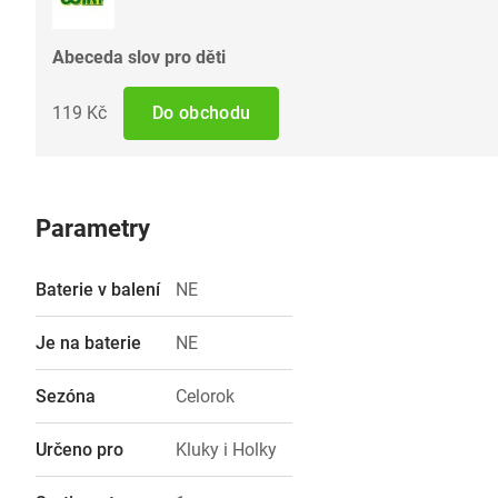
Abeceda slov pro děti
119 Kč
Do obchodu
Parametry
Baterie v balení
NE
Je na baterie
NE
Sezóna
Celorok
Určeno pro
Kluky i Holky