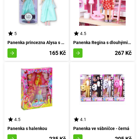
5
4.5
Panenka princezna Alysa s diadémem na hlavě - modrobarevná
Panenka Regina s dlouhými prameny vláken A
165 Kč
267 Kč
4.5
4.1
Panenka s halenkou
Panenka ve vábničce - černá
235 Kč
205 Kč