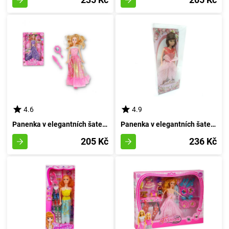
4.6
4.9
Panenka v elegantních šatech - rubínové
Panenka v elegantních šatech - světlovlasá
205 Kč
236 Kč