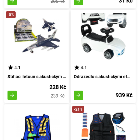
31 Kč
285 Kč
-5%
4.1
4.1
Stíhací letoun s akustickým a světelným efektem granátově modré barvy
Odrážedlo s akustickými efekty a osvětlením
228 Kč
939 Kč
239 Kč
-21%