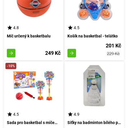
4.8
4.5
Míč určený k basketbalu
Košík na basketbal - telátko
201 Kč
249 Kč
229 Kč
-10%
4.5
4.9
Sada pro basketbal s míčem a pumpou 120 cm
Síťky na badminton bílého provedení 3 kusy