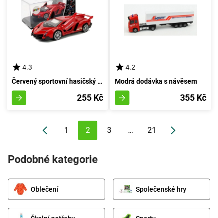
4.3
4.2
Červený sportovní hasičský vůz s červeným sportovním automobilem
Modrá dodávka s návěsem
255 Kč
355 Kč
1
2
3
…
21
Podobné kategorie
Oblečení
Společenské hry