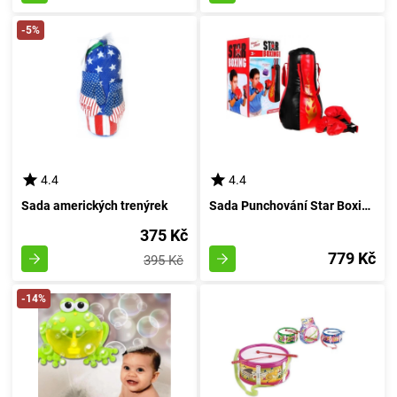
-5%
4.4
4.4
Sada amerických trenýrek
Sada Punchování Star Boxing s zvukovým dopadem
375 Kč
779 Kč
395 Kč
-14%