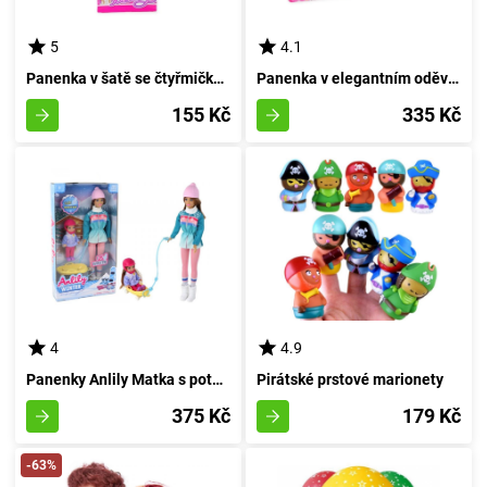
5
4.1
Panenka v šatě se čtyřmičkovými botami 26 cm
Panenka v elegantním oděvu s příslušenstvím
155 Kč
335 Kč
4
4.9
Panenky Anlily Matka s potomkem na saních
Pirátské prstové marionety
375 Kč
179 Kč
-63%