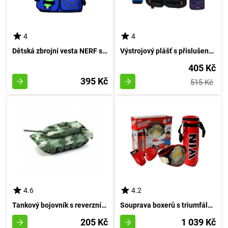
4
4
Dětská zbrojní vesta NERF s revolverem a střelivem - rudá
Výstrojový plášť s příslušenstvím pro zbraně NERF
405 Kč
395 Kč
515 Kč
4.6
4.2
Tankový bojovník s reverzním tahem 16 cm - světlehnědý
Souprava boxerů s triumfálním opaskem
205 Kč
1 039 Kč