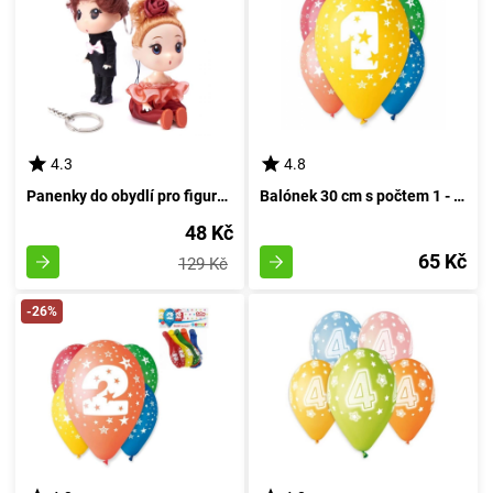
4.3
4.8
Panenky do obydlí pro figurky: dívka a kluk 12 cm
Balónek 30 cm s počtem 1 - 5 kusů
48 Kč
65 Kč
129 Kč
-26%