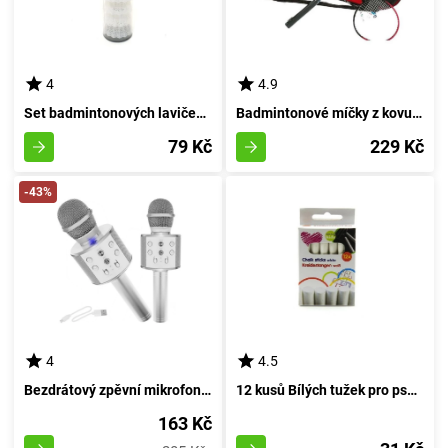
4
4.9
Set badmintonových laviček ve bílé barvě 6 kusů
Badmintonové míčky z kovu - červené
79 Kč
229 Kč
-43%
4
4.5
Bezdrátový zpěvní mikrofon stříbrné barvy
12 kusů Bílých tužek pro psaní
163 Kč