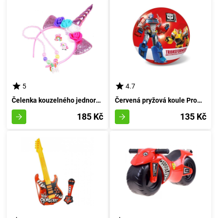
5
4.7
Čelenka kouzelného jednorožce s přídavky
Červená pryžová koule Proměňovači 23 cm
185 Kč
135 Kč