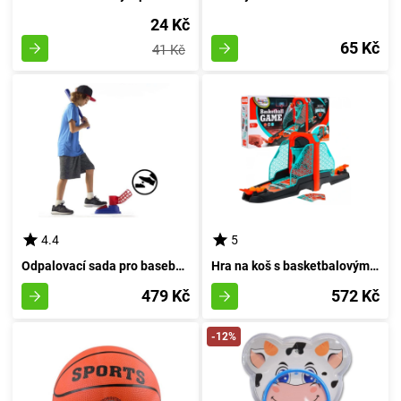
24 Kč
65 Kč
41 Kč
4.4
5
Odpalovací sada pro baseball - Základní hračka pre malé nadšence baseballu
Hra na koš s basketbalovým obloukem
479 Kč
572 Kč
-12%