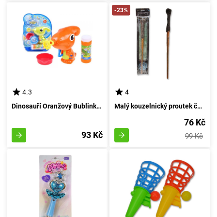
-23%
4.3
4
Dinosauří Oranžový Bublinkovač
Malý kouzelnický proutek čarovníka
76 Kč
93 Kč
99 Kč