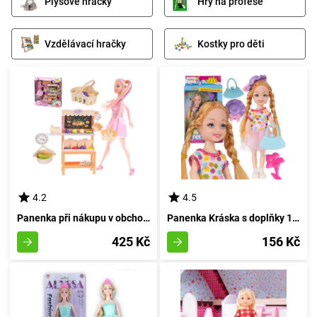
Plyšové hračky
Hry na profese
Vzdělávací hračky
Kostky pro děti
4.2
4.5
Panenka při nákupu v obchodě
Panenka Kráska s doplňky 14 cm
425 Kč
156 Kč