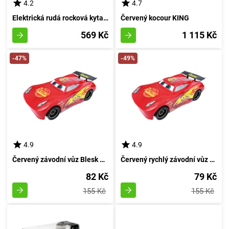
4.2
4.7
Elektrická rudá rocková kytarová sada s mikrofonem
Červený kocour KING
569 Kč
1 115 Kč
-47%
-49%
4.9
4.9
Červený závodní vůz Blesk Racing 24 cm
Červený rychlý závodní vůz 24 cm
82 Kč
79 Kč
155 Kč
155 Kč