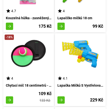
4.7
4
Kouzelná hůlka - zasněžený krystalek - azurová
Lapaččko míčků 18 cm
175 Kč
99 Kč
-18%
4
4.1
Chytací míč 18 centimetrů - Hra pro děti a rodiny
Lapačka Míčků S Vystřelovacím Mechanismem
109 Kč
229 Kč
133 Kč