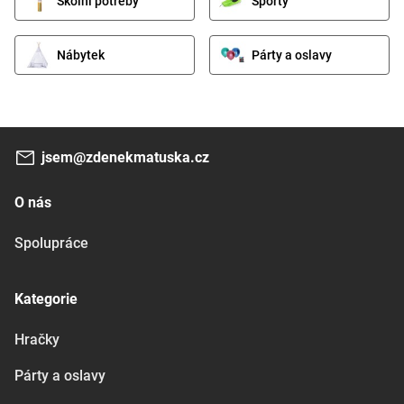
Školní potřeby
Sporty
Nábytek
Párty a oslavy
jsem@zdenekmatuska.cz
O nás
Spolupráce
Kategorie
Hračky
Párty a oslavy