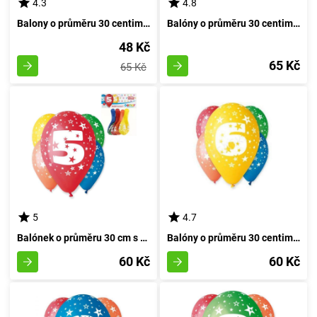
4.3
4.8
Balony o průměru 30 centimetrů s číslem dvě - 5 kusů
Balóny o průměru 30 centimetrů s číslem čtyři - 5 kusů
48 Kč
65 Kč
65 Kč
5
4.7
Balónek o průměru 30 cm s číslicí pět - sada pěti kusů
Balóny o průměru 30 centimetrů s číslicí 6 - sada 5 kusů
60 Kč
60 Kč