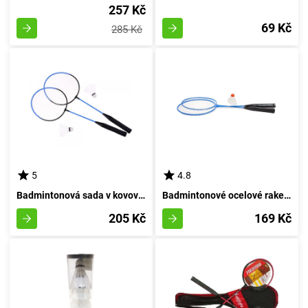
257 Kč
69 Kč
285 Kč
5
4.8
Badmintonová sada v kovovém obalu
Badmintonové ocelové rakety 60 cm - černá
205 Kč
169 Kč