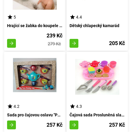
5
4.4
Hrající se žabka do koupele s hudbou
Dětský chlapecký kamarád
239 Kč
205 Kč
279 Kč
4.2
4.3
Sada pro čajovou oslavu "Párty kolekce
Čajová sada Prosluněná slavnost
257 Kč
257 Kč