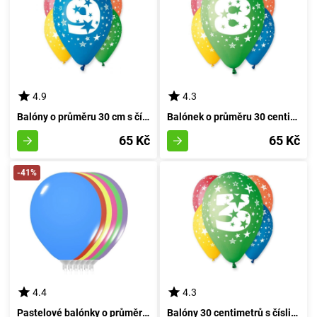
4.9
4.3
Balóny o průměru 30 cm s číslicí devět - balení pěti kusů
Balónek o průměru 30 centimetrů s osmičkou - sada pěti kusů
65 Kč
65 Kč
-41%
4.4
4.3
Pastelové balónky o průměru 26 cm - sada obsahující 10 kusů
Balóny 30 centimetrů s číslicí tři - sada pěti kusů