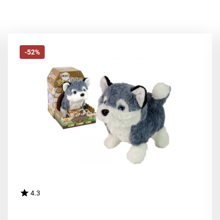
-52%
4.3