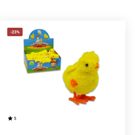
-23%
5