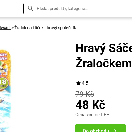
lyšáci
>
Žralok na klíček - hravý společník
Hravý Sáč
Žraločkem
4.5
79 Kč
48 Kč
Cena včetně DPH
Do obchodu