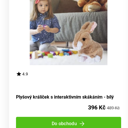
4.9
Plyšový králíček s interaktivním skákáním - bílý
396 Kč
489 Kč
Do obchodu