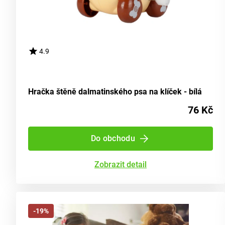
4.9
Hračka štěně dalmatinského psa na klíček - bílá
76 Kč
Do obchodu
Zobrazit detail
-19%