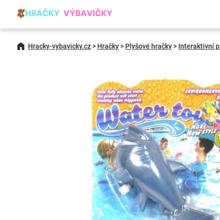
Hracky-vybavicky.cz
>
Hračky
>
Plyšové hračky
>
Interaktivní p