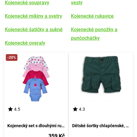
Kojenecké soupravy
vesty
Kojenecké mikiny a svetry
Kojenecké rukavice
Kojenecké šatičky a sukně
Kojenecké ponožky a
punčocháčky
Kojenecké overaly
-20%
4.5
4.3
Kojenecký set s dlouhými rukávy, Pidilidi, PD1003, pro dívku - velikost 68/74 | 6-9 měsíců
Dětské šortky chlapčenské, Minoti, DESERT 2, zelené - velikost 92/98 | pro věk 2-3 let
359 Kč