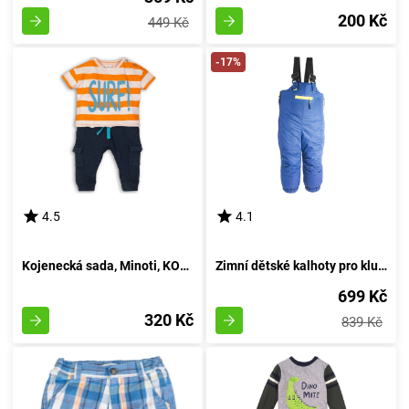
200 Kč
449 Kč
-17%
4.5
4.1
Kojenecká sada, Minoti, KOKOS 3, žluté - 86/92
Zimní dětské kalhoty pro kluky, Pidilidi, PD1083-04, azurová - velikost 98 | 3 roky
699 Kč
320 Kč
839 Kč