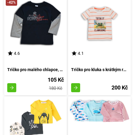
-42%
4.6
4.1
Tričko pro malého chlapce, s dlouhými rukávy, od značky Wendee, v tmavě modrém provedení - velikost 98 | Věk 3 roky
Tričko pro kluka s krátkým rukávem, značky Minoti, model Crab 1, bílé barvy - velikost 92/98 | pro věk 2-3 let
105 Kč
200 Kč
180 Kč