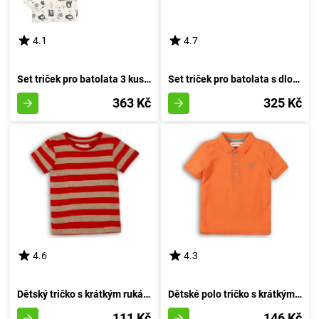
4.1
4.7
Set triček pro batolata 3 kusy, Minoti, Objetí 8, chlapec - 74/80 | 9-12 měsíců
Set triček pro batolata s dlouhými rukávy 3ks, Minoti, Ship 8, chlapec - 74/80 | 9-12m
363 Kč
325 Kč
4.6
4.3
Dětský tričko s krátkým rukávem pro chlapce, značky Minoti, design 1PRUH 1, červené - velikost 92/98 | 2/3 roky
Dětské polo tričko s krátkým rukávem, Minoti, 1POLO 6, oranžové barvy - velikost 92/98 | pro věk 2-3 let
111 Kč
146 Kč