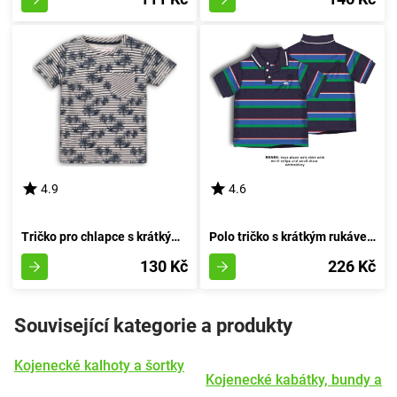
4.9
4.6
Tričko pro chlapce s krátkými rukávy od značky Minoti, kolekce Jaro 4, velikost kluka - 80/86 | 12-18 měsíců
Polo tričko s krátkým rukávem pro chlapce, značky Minoti, model Roar 5, velikost kluka - 92/98 | 2/3let
130 Kč
226 Kč
Související kategorie a produkty
Kojenecké kalhoty a šortky
Kojenecké kabátky, bundy a