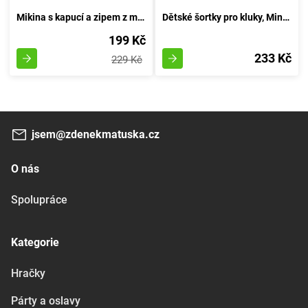
Mikina s kapucí a zipem z mikrofleecu, Pidilidi, PD1070-02, chlapec - 86/92 | 18-24 měsíců
Dětské šortky pro kluky, Minoti, Springs 5, odstín zelený - velikost 92/98 | pro věk 2-3 let
199 Kč
233 Kč
229 Kč
jsem@zdenekmatuska.cz
O nás
Spolupráce
Kategorie
Hračky
Párty a oslavy