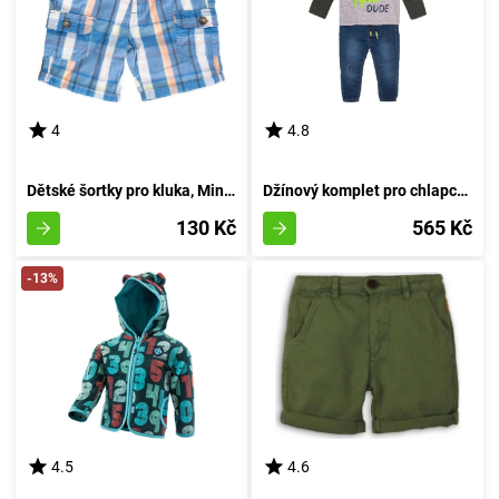
4
4.8
Dětské šortky pro kluka, Minoti, pug 5, velikost 92/98 | 2-3 roky
Džínový komplet pro chlapce - tričko a džíny, Minoti, Mite 5, kluk - 92/98 | 2/3let
130 Kč
565 Kč
-13%
4.5
4.6