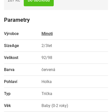
207 Kč
Do obchodu
Parametry
Výrobce
Minoti
SizeAge
2/3let
Velikost
92/98
Barva
červená
Pohlaví
Holka
Typ
Trička
Věk
Baby (0-2 roky)