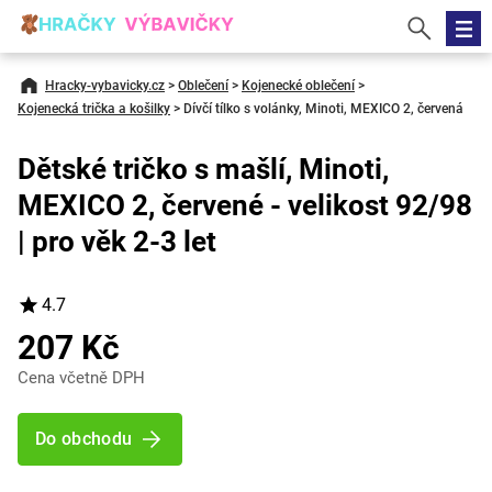
Hracky-vybavicky.cz
>
Oblečení
>
Kojenecké oblečení
>
Kojenecká trička a košilky
>
Dívčí tílko s volánky, Minoti, MEXICO 2, červená
Dětské tričko s mašlí, Minoti,
MEXICO 2, červené - velikost 92/98
| pro věk 2-3 let
4.7
207 Kč
Cena včetně DPH
Do obchodu